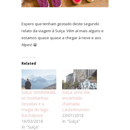
Espero que tenham gostado deste segundo
relato da viagem à Suíça. Vêm aí mais alguns e
estamos quase quase a chegar à neve e aos
Alpes! 😀
Related
Suíça: Grindelwald,
Suíça: uma vila
as montanhas
encantada
nevadas e a
chamada
magia do lago
Lauterbrunnen
Bachalpsee
23/01/2018
16/03/2018
In "Suíça"
In "Suíça"