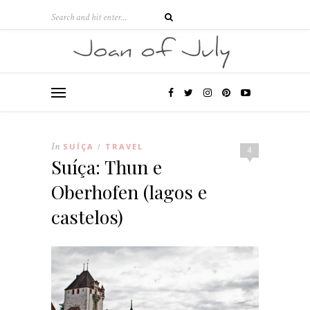
In
SUÍÇA
TRAVEL
/
4
Suíça: Thun e
Oberhofen (lagos e
castelos)