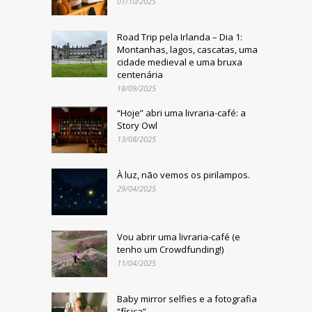
01/10/2025
Road Trip pela Irlanda – Dia 1:
Montanhas, lagos, cascatas, uma
cidade medieval e uma bruxa
centenária
18/09/2025
“Hoje” abri uma livraria-café: a
Story Owl
13/08/2025
À luz, não vemos os pirilampos.
29/04/2025
Vou abrir uma livraria-café (e
tenho um Crowdfunding!)
11/04/2025
Baby mirror selfies e a fotografia
“física”