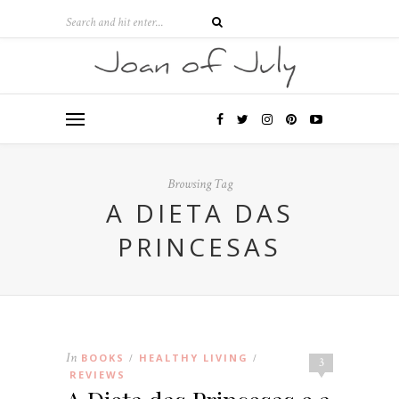
Browsing Tag
A DIETA DAS
PRINCESAS
In
BOOKS
HEALTHY LIVING
/
/
3
REVIEWS