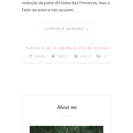
sedução da parte d’A Dieta das Princesas, mas o
facto da autora não assumir…
CONTINUE READING →
15/03/2014
By
CATARINA ALVES DE SOUSA
SHARE
TWEET
PIN IT
+1
About me