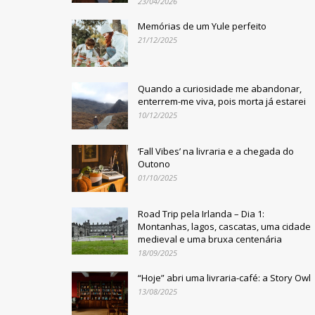
23/04/2026
Memórias de um Yule perfeito
21/12/2025
Quando a curiosidade me abandonar,
enterrem-me viva, pois morta já estarei
10/12/2025
‘Fall Vibes’ na livraria e a chegada do
Outono
01/10/2025
Road Trip pela Irlanda – Dia 1:
Montanhas, lagos, cascatas, uma cidade
medieval e uma bruxa centenária
18/09/2025
“Hoje” abri uma livraria-café: a Story Owl
13/08/2025