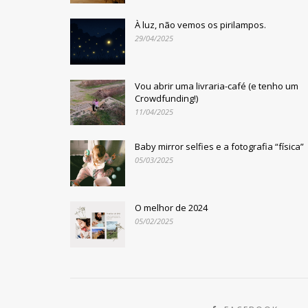
À luz, não vemos os pirilampos.
29/04/2025
Vou abrir uma livraria-café (e tenho um
Crowdfunding!)
11/04/2025
Baby mirror selfies e a fotografia “física”
05/03/2025
O melhor de 2024
05/02/2025