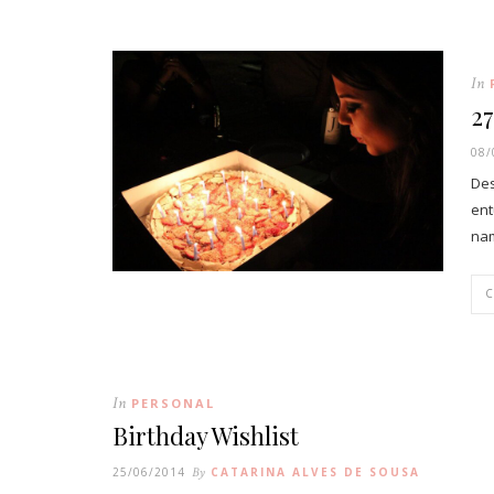
In
27
08/
Des
ent
nam
In
PERSONAL
Birthday Wishlist
25/06/2014
By
CATARINA ALVES DE SOUSA