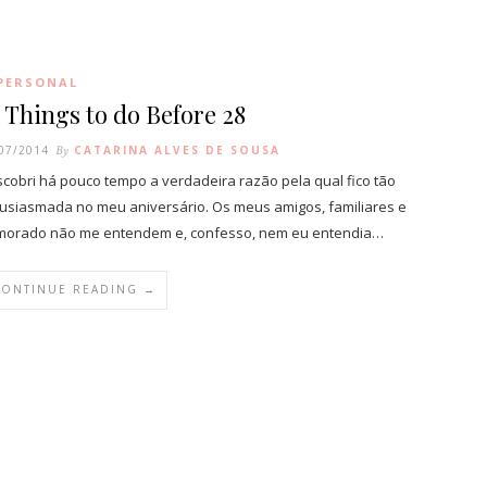
PERSONAL
 Things to do Before 28
07/2014
By
CATARINA ALVES DE SOUSA
cobri há pouco tempo a verdadeira razão pela qual fico tão
usiasmada no meu aniversário. Os meus amigos, familiares e
orado não me entendem e, confesso, nem eu entendia…
CONTINUE READING →