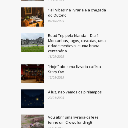
‘Fall Vibes’ na livraria e a chegada
do Outono
01/10/2025
Road Trip pela Irlanda – Dia 1:
Montanhas, lagos, cascatas, uma
cidade medieval e uma bruxa
centenária
18/09/2025
“Hoje” abri uma livraria-café: a
Story Owl
13/08/2025
À luz, não vemos os pirilampos.
29/04/2025
Vou abrir uma livraria-café (e
tenho um Crowdfunding!)
11/04/2025