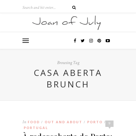
Browsing Tag
CASA ABERTA
BRUNCH
In
FOOD
OUT AND ABOUT
PORTO
/
/
/
9
PORTUGAL