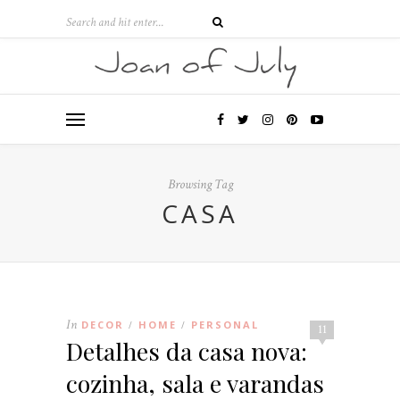
Browsing Tag
CASA
In
DECOR
HOME
PERSONAL
/
/
11
Detalhes da casa nova:
cozinha, sala e varandas