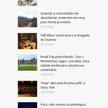
Quando a curiosidade me
abandonar, enterrem-me viva,
pois morta já estarei
10/12/2025
‘Fall Vibes’ na livraria e a chegada
do Outono
01/10/2025
Road Trip pela Irlanda – Dia 1:
Montanhas, lagos, cascatas, uma
cidade medieval e uma bruxa
centenária
18/09/2025
“Hoje” abri uma livraria-café: a
Story Owl
13/08/2025
À luz, não vemos os pirilampos.