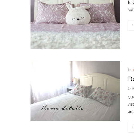
for
suf
In
De
24/
Qua
vis
um