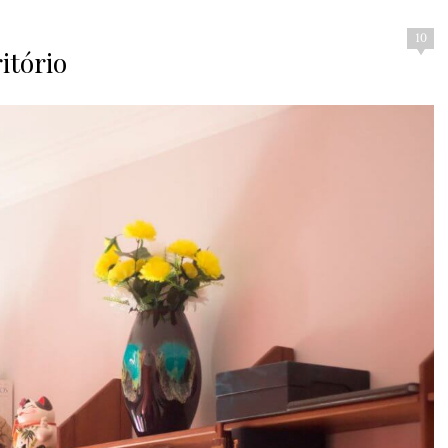
10
itório