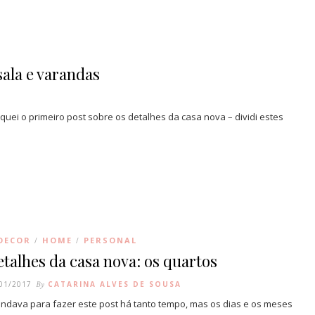
sala e varandas
ei o primeiro post sobre os detalhes da casa nova – dividi estes
DECOR
HOME
PERSONAL
/
/
talhes da casa nova: os quartos
01/2017
By
CATARINA ALVES DE SOUSA
andava para fazer este post há tanto tempo, mas os dias e os meses