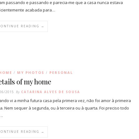
am passando e passando e parecia-me que a casa nunca estava
icientemente acabada para…
CONTINUE READING →
HOME
MY PHOTOS
PERSONAL
/
/
tails of my home
06/2015
By
CATARINA ALVES DE SOUSA
ndo vi a minha futura casa pela primera vez, não foi amor à primeira
ta. Nem sequer à segunda, ou à terceira ou à quarta. Foi preciso todo
…
CONTINUE READING →