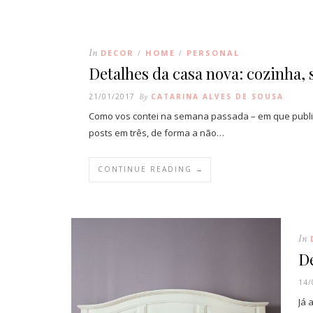
In
DECOR
HOME
PERSONAL
/
/
Detalhes da casa nova: cozinha, 
21/01/2017
By
CATARINA ALVES DE SOUSA
Como vos contei na semana passada – em que publiqu
posts em três, de forma a não…
CONTINUE READING →
In
De
14/
Já 