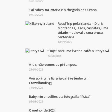
10/12/2025
‘Fall Vibes’ na livraria e a chegada do Outono
01/10/2025
Road Trip pela Irlanda – Dia 1:
Montanhas, lagos, cascatas, uma
cidade medieval e uma bruxa
centenária
18/09/2025
“Hoje” abri uma livraria-café: a Story Owl
13/08/2025
À luz, não vemos os pirilampos.
29/04/2025
Vou abrir uma livraria-café (e tenho um
Crowdfunding!)
11/04/2025
Baby mirror selfies e a fotografia “física”
05/03/2025
O melhor de 2024