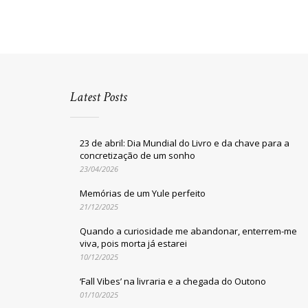
Latest Posts
23 de abril: Dia Mundial do Livro e da chave para a
concretização de um sonho
23/04/2026
Memórias de um Yule perfeito
21/12/2025
Quando a curiosidade me abandonar, enterrem-me
viva, pois morta já estarei
10/12/2025
‘Fall Vibes’ na livraria e a chegada do Outono
01/10/2025