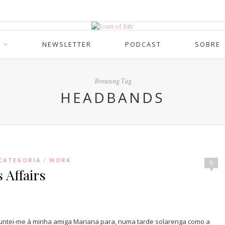
NEWSLETTER
PODCAST
SOBRE
Browsing Tag
HEADBANDS
CATEGORIA
WORK
/
0
 Affairs
juntei-me à minha amiga Mariana para, numa tarde solarenga como a