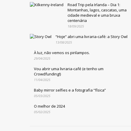
Road Trip pela Irlanda – Dia 1:
Montanhas, lagos, cascatas, uma
cidade medieval e uma bruxa
centenária
18/09/2025
“Hoje” abri uma livraria-café: a Story Owl
13/08/2025
À luz, não vemos os pirilampos.
29/04/2025
Vou abrir uma livraria-café (e tenho um
Crowdfunding!)
11/04/2025
Baby mirror selfies e a fotografia “física”
05/03/2025
O melhor de 2024
05/02/2025