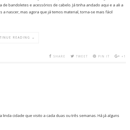
 de bandoletes e acessórios de cabelo. Já tinha andado aqui e a ali a
s a nascer, mas agora que já temos material, torna-se mais fácil
TINUE READING →
SHARE
TWEET
PIN IT
+1
 linda cidade que visito a cada duas ou três semanas. Há já alguns