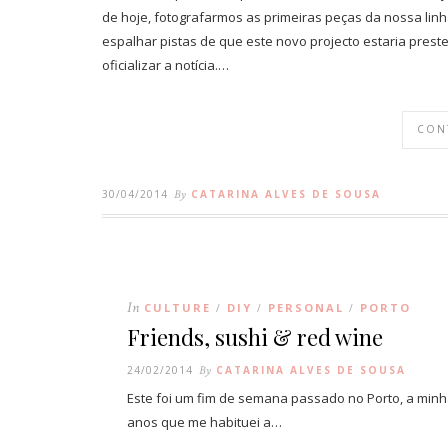
de hoje, fotografarmos as primeiras peças da nossa linha
espalhar pistas de que este novo projecto estaria preste
oficializar a notícia.…
CON
30/04/2014
By
CATARINA ALVES DE SOUSA
In
CULTURE
DIY
PERSONAL
PORTO
/
/
/
Friends, sushi & red wine
24/02/2014
By
CATARINA ALVES DE SOUSA
Este foi um fim de semana passado no Porto, a minha
anos que me habituei a…