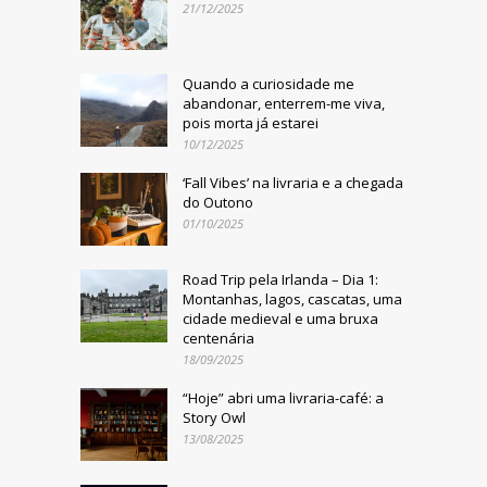
21/12/2025
Quando a curiosidade me
abandonar, enterrem-me viva,
pois morta já estarei
10/12/2025
‘Fall Vibes’ na livraria e a chegada
do Outono
01/10/2025
Road Trip pela Irlanda – Dia 1:
Montanhas, lagos, cascatas, uma
cidade medieval e uma bruxa
centenária
18/09/2025
“Hoje” abri uma livraria-café: a
Story Owl
13/08/2025