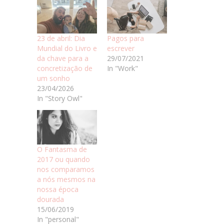
23 de abril: Dia
Pagos para
Mundial do Livro e
escrever
da chave para a
29/07/2021
concretização de
In "Work"
um sonho
23/04/2026
In "Story Owl"
O Fantasma de
2017 ou quando
nos comparamos
a nós mesmos na
nossa época
dourada
15/06/2019
In "personal"