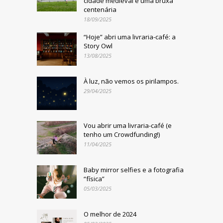
cidade medieval e uma bruxa
centenária
18/09/2025
“Hoje” abri uma livraria-café: a
Story Owl
13/08/2025
À luz, não vemos os pirilampos.
29/04/2025
Vou abrir uma livraria-café (e
tenho um Crowdfunding!)
11/04/2025
Baby mirror selfies e a fotografia
“física”
05/03/2025
O melhor de 2024