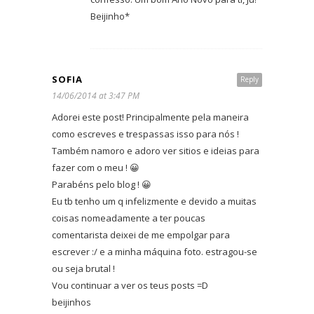
Beijinho*
SOFIA
Reply
14/06/2014 at 3:47 PM
Adorei este post! Principalmente pela maneira
como escreves e trespassas isso para nós !
Também namoro e adoro ver sitios e ideias para
fazer com o meu ! 😀
Parabéns pelo blog ! 😀
Eu tb tenho um q infelizmente e devido a muitas
coisas nomeadamente a ter poucas
comentarista deixei de me empolgar para
escrever :/ e a minha máquina foto. estragou-se
ou seja brutal !
Vou continuar a ver os teus posts =D
beijinhos