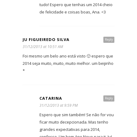
tudo! Espero que tenhas um 2014 cheio
de felicidade e coisas boas, Ana. <3
JU FIGUEIREDO SILVA
Reply
31/12/2013 at 10:51 AM
Foi mesmo um belo ano está visto 🙂 espero que
2014 seja muito, muito, muito melhor. um beijinho
*
CATARINA
Reply
31/12/2013 at 9:59 PM
Espero que sim também! Se não for vou
ficar muito decepcionada. Mas tenho
grandes expectativas para 2014,
confesso. Um bom Ano Novo para ti, Ju!