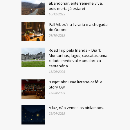
abandonar, enterrem-me viva,
pois morta já estarei
10/12/2025
‘Fall Vibes’ na livraria e a chegada
do Outono
01/10/2025
Road Trip pela Irlanda – Dia 1:
Montanhas, lagos, cascatas, uma
cidade medieval e uma bruxa
centenária
18/09/2025
“Hoje” abri uma livraria-café: a
Story Owl
13/08/2025
À luz, não vemos os pirilampos.
29/04/2025