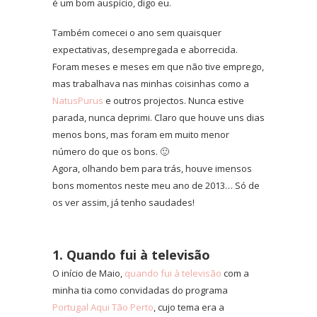
é um bom auspício, digo eu.
Também comecei o ano sem quaisquer
expectativas, desempregada e aborrecida.
Foram meses e meses em que não tive emprego,
mas trabalhava nas minhas coisinhas como a
NatusPurus
e outros projectos. Nunca estive
parada, nunca deprimi. Claro que houve uns dias
menos bons, mas foram em muito menor
número do que os bons. 🙂
Agora, olhando bem para trás
, houve imensos
bons momentos neste meu ano de 2013… Só de
os ver assim, já tenho saudades!
1. Quando fui à televisão
O início de Maio,
quando fui à televisão
com a
minha tia como convidadas do programa
Portugal Aqui Tão Perto
, cujo tema era a