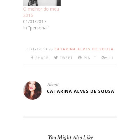
O melhor do meu
2016
01/01/2017
In "personal"
30/12/2013
By
CATARINA ALVES DE SOUSA
SHARE
TWEET
PIN IT
+1
About
CATARINA ALVES DE SOUSA
You Might Also Like