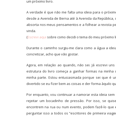
um próximo livro.
A verdade é que não me falta uma ideia para o próximo
desde a Avenida de Berna até à Avenida da República, 
absorta nos meus pensamentos e a folhear a revista p
vinda.
(
Escrevi aqui
sobre como decidi o tema do meu próximo liv
Durante o caminho surgiu-me clara como a água a idei
concretizar, acho que vão gostar.
Agora, em relação ao quando, não sei. Já escrevi un
estrutura do livro começa a ganhar formas na minha
minha parte. Estou entusiasmada porque sei que é u
divertido se eu fizer bem as coisas e der forma àquilo qu
Por enquanto, vou continuar a namorar esta ideia sem
rejeitar um bocadinho de pressão. Por isso, se qui
encontrem na rua ou num evento, podem fazê-lo que eu
perguntar isso a todos os “escritores de primeira via