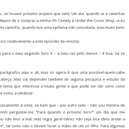
, se houver próximo (espero que sim!). Um dia, quando ia a caminhar
depois de ir comprar a minha Oh Comely à Under the Cover Shop, ia eu
elo caminho, quando tive uma epifania não convidada, mas muito bem-
ro relativamente a este episódio da revista).
a para o meu segundo livro. E – a meu ver pelo menos – é boa. Se se
s parágrafos aqui e ali, mas só agora é que uma possível-quem-sabe
 cabeça. Mas vai depender também de alguma pesquisa e estudo da
m tema que interessa a muita gente e que pode ser tão sério como
e estou a idealizar.
 casamento à vista, se bem que – por outro lado – não sou menina de
serem perguntar-me “Para quando o próximo livro?” um dia que me
 não levo a mal, mas regra geral talvez não seja boa ideia andar a
gem”, tal como não o devem fazer a mães de um só filho. Para algumas