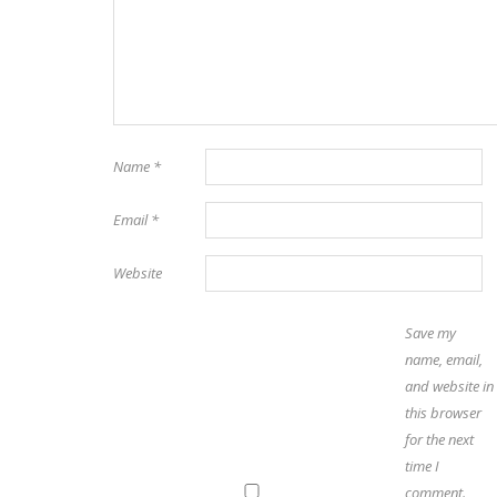
Name
*
Email
*
Website
Save my
name, email,
and website in
this browser
for the next
time I
comment.