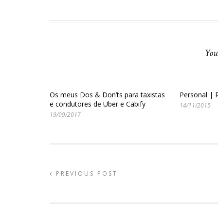
You
Os meus Dos & Don’ts para taxistas
Personal | 
e condutores de Uber e Cabify
14/11/2015
19/09/2017
PREVIOUS POST