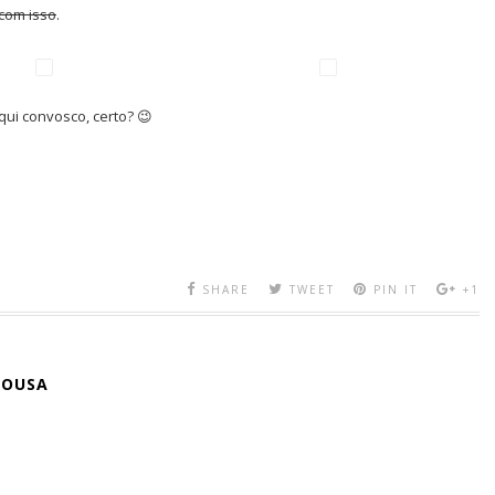
com isso
.
qui convosco, certo? 😉
SHARE
TWEET
PIN IT
+1
SOUSA