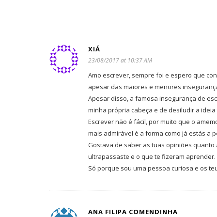
XIÁ
23/08/2017 at 10:37 AM
Amo escrever, sempre foi e espero que cont
apesar das maiores e menores insegurança
Apesar disso, a famosa insegurança de esc
minha própria cabeça e de desiludir a ide
Escrever não é fácil, por muito que o amem
mais admirável é a forma como já estás a 
Gostava de saber as tuas opiniões quanto à
ultrapassaste e o que te fizeram aprender.
Só porque sou uma pessoa curiosa e os te
ANA FILIPA COMENDINHA