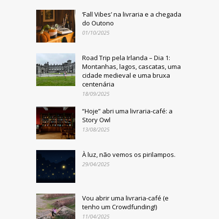
‘Fall Vibes’ na livraria e a chegada
do Outono
01/10/2025
Road Trip pela Irlanda – Dia 1:
Montanhas, lagos, cascatas, uma
cidade medieval e uma bruxa
centenária
18/09/2025
“Hoje” abri uma livraria-café: a
Story Owl
13/08/2025
À luz, não vemos os pirilampos.
29/04/2025
Vou abrir uma livraria-café (e
tenho um Crowdfunding!)
11/04/2025