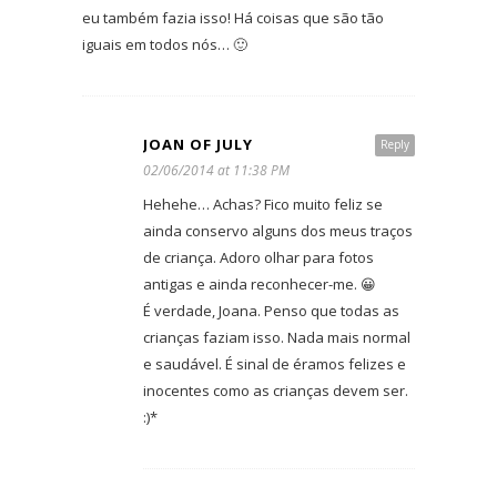
eu também fazia isso! Há coisas que são tão
iguais em todos nós… 🙂
JOAN OF JULY
Reply
02/06/2014 at 11:38 PM
Hehehe… Achas? Fico muito feliz se
ainda conservo alguns dos meus traços
de criança. Adoro olhar para fotos
antigas e ainda reconhecer-me. 😀
É verdade, Joana. Penso que todas as
crianças faziam isso. Nada mais normal
e saudável. É sinal de éramos felizes e
inocentes como as crianças devem ser.
:)*