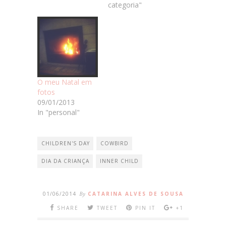
categoria"
O meu Natal em
fotos
09/01/2013
In "personal"
CHILDREN'S DAY
COWBIRD
DIA DA CRIANÇA
INNER CHILD
01/06/2014
By
CATARINA ALVES DE SOUSA
SHARE
TWEET
PIN IT
+1