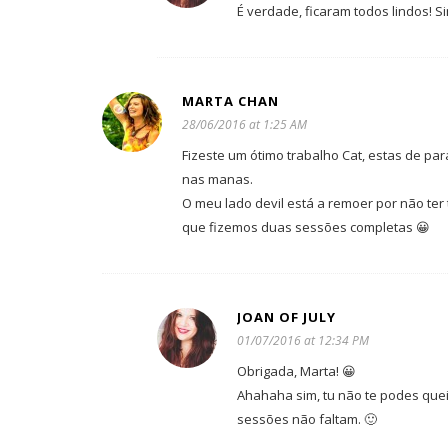
É verdade, ficaram todos lindos! S
MARTA CHAN
28/06/2016 at 1:25 AM
Fizeste um ótimo trabalho Cat, estas de pa
nas manas.
O meu lado devil está a remoer por não te
que fizemos duas sessões completas 😀
JOAN OF JULY
01/07/2016 at 12:34 PM
Obrigada, Marta! 😀
Ahahaha sim, tu não te podes quei
sessões não faltam. 🙂