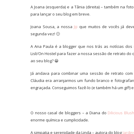
A Joana (esquerda) e a Tânia (direita) – também na fot
para lançar o seu blog em breve.
Joana Sousa, a nossa
Jiji
que muitos de vocês já de
segunda vez! 🙂
A Ana Paula é a blogger que nos trás as notícias dos
Lisb’On Hostel para fazer a nossa sessão de retrato do 
ao seu blog? 😀
Já andava para combinar uma sessão de retrato com
Cláudia era arranjarmos um fundo branco e fotografa
engraçada. Conseguimos fazê-lo (e também há um gif!) e a
O nosso casal de bloggers – a Diana do
Dilicious Blus
enorme química e cumplicidade.
A simpatia e serenidade da Linda – autora do blog
Jardi