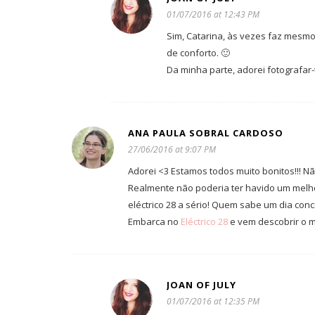
01/07/2016 at 12:43 PM
Sim, Catarina, às vezes faz mesm
de conforto. 🙂
Da minha parte, adorei fotografar-
ANA PAULA SOBRAL CARDOSO
27/06/2016 at 9:07 PM
Adorei <3 Estamos todos muito bonitos!!! N
Realmente não poderia ter havido um melh
eléctrico 28 a sério! Quem sabe um dia con
Embarca no
Eléctrico 28
e vem descobrir o m
JOAN OF JULY
01/07/2016 at 12:35 PM