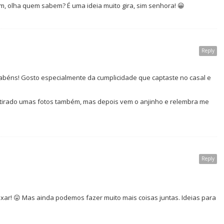
im, olha quem sabem? É uma ideia muito gira, sim senhora! 😀
Reply
rabéns! Gosto especialmente da cumplicidade que captaste no casal e
r tirado umas fotos também, mas depois vem o anjinho e relembra me
Reply
xar! 😛 Mas ainda podemos fazer muito mais coisas juntas. Ideias para