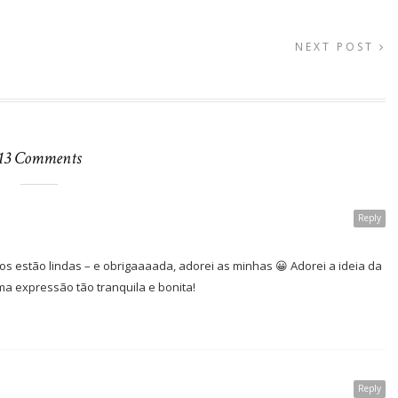
NEXT POST
13 Comments
Reply
os estão lindas – e obrigaaaada, adorei as minhas 😀 Adorei a ideia da
ma expressão tão tranquila e bonita!
Reply