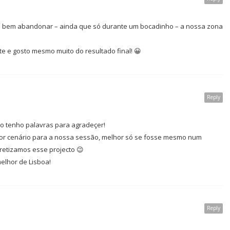
o bem abandonar – ainda que só durante um bocadinho – a nossa zona
te e gosto mesmo muito do resultado final! 😀
Reply
ão tenho palavras para agradeçer!
or cenário para a nossa sessão, melhor só se fosse mesmo num
cretizamos esse projecto 😉
elhor de Lisboa!
Reply