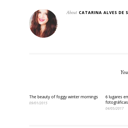
About
CATARINA ALVES DE 
You
The beauty of foggy winter mornings
6 lugares e
fotográfica
09/01/2015
04/05/2017