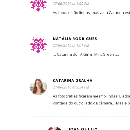
27/06/2016 at 1:00 PM
As fotos estão lindas, mas a da Catarina e
NATÁLIA RODRIGUES
27/06/2016 at 1:01 PM
… Catarina do : A Girl in Mint Green ….
CATARINA GRALHA
27/06/2016 at 3:54 PM
As fotografias ficaram mesmo lindas! E ado
vontade do outro lado da câmara… Mas é b
JOAN OF JULY