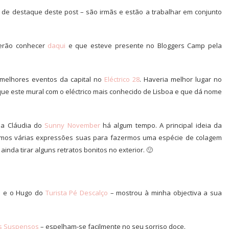
o de destaque deste post – são irmãs e estão a trabalhar em conjunto
verão conhecer
daqui
e que esteve presente no Bloggers Camp pela
 melhores eventos da capital no
Eléctrico 28
. Haveria melhor lugar no
que este mural com o eléctrico mais conhecido de Lisboa e que dá nome
 a Cláudia do
Sunny November
há algum tempo. A principal ideia da
rmos várias expressões suas para fazermos uma espécie de colagem
inda tirar alguns retratos bonitos no exterior. 🙂
h
e o Hugo do
Turista Pé Descalço
– mostrou à minha objectiva a sua
ns Suspensos
– espelham-se facilmente no seu sorriso doce.