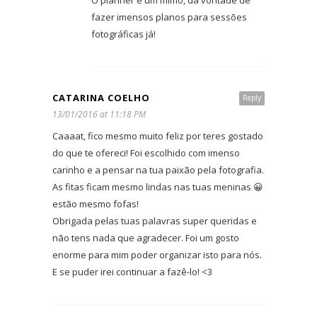
O planner é um mimo, dá vontade de
fazer imensos planos para sessões
fotográficas já!
CATARINA COELHO
Reply
13/01/2016 at 11:18 PM
Caaaat, fico mesmo muito feliz por teres gostado
do que te ofereci! Foi escolhido com imenso
carinho e a pensar na tua paixão pela fotografia.
As fitas ficam mesmo lindas nas tuas meninas 😀
estão mesmo fofas!
Obrigada pelas tuas palavras super queridas e
não tens nada que agradecer. Foi um gosto
enorme para mim poder organizar isto para nós.
E se puder irei continuar a fazê-lo! <3