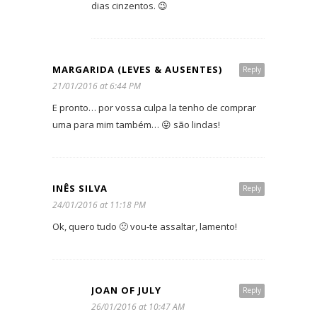
dias cinzentos. 😉
MARGARIDA (LEVES & AUSENTES)
Reply
21/01/2016 at 6:44 PM
E pronto… por vossa culpa la tenho de comprar
uma para mim também… 😛 são lindas!
INÊS SILVA
Reply
24/01/2016 at 11:18 PM
Ok, quero tudo 🙁 vou-te assaltar, lamento!
JOAN OF JULY
Reply
26/01/2016 at 10:47 AM