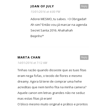
JOAN OF JULY
Reply
15/01/2016 at 4:00 PM
Adorei MESMO, tu sabes. <3 Obrigada!!
Ah sim? Então vou já marcar na agenda
Secret Santa 2016. Ahahahah
Beijinho*
MARTA CHAN
Reply
14/01/2016 at 7:12 AM
Tinhas razão quando disseste que as tuas fitas
eram nega fofas, o tecido de flores e mesmo
dreamy. Agora lá terei de comprar uma hehe
acreditas que nem tenho fita na minha camera?
Aquele canon em letras grandes não ne seduz
mas estas fitas já eram!
O bloco mesmo muito original e prático e prontos