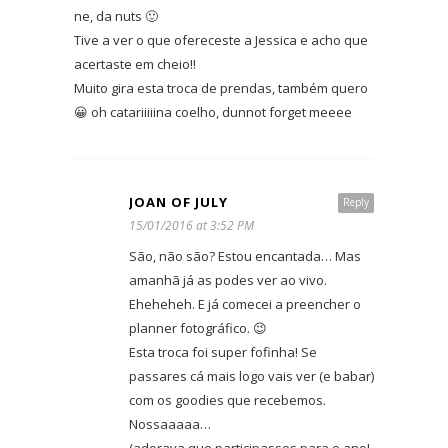
ne, da nuts 🙂
Tive a ver o que ofereceste a Jessica e acho que
acertaste em cheio!!
Muito gira esta troca de prendas, também quero
😀 oh catariiiiina coelho, dunnot forget meeee
JOAN OF JULY
Reply
15/01/2016 at 3:52 PM
São, não são? Estou encantada… Mas
amanhã já as podes ver ao vivo.
Eheheheh. E já comecei a preencher o
planner fotográfico. 😉
Esta troca foi super fofinha! Se
passares cá mais logo vais ver (e babar)
com os goodies que recebemos.
Nossaaaaa…