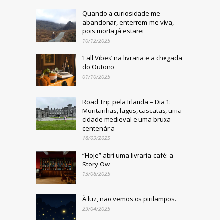
Quando a curiosidade me
abandonar, enterrem-me viva,
pois morta já estarei
10/12/2025
‘Fall Vibes’ na livraria e a chegada
do Outono
01/10/2025
Road Trip pela Irlanda – Dia 1:
Montanhas, lagos, cascatas, uma
cidade medieval e uma bruxa
centenária
18/09/2025
“Hoje” abri uma livraria-café: a
Story Owl
13/08/2025
À luz, não vemos os pirilampos.
29/04/2025