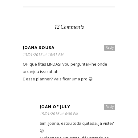
12 Comments
JOANA SOUSA
Reply
13/01/2016 at 10:51 PM
OH que fitas LINDAS! Vou perguntar-lhe onde
arranjou isso ahah
E esse planner? Vais ficar uma pro 😀
JOAN OF JULY
Reply
15/01/2016 at 4:00 PM
Sim, Joana, estou toda quitada, já viste?
😛