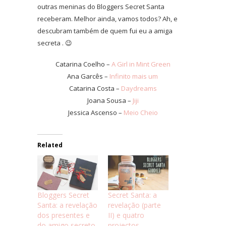
outras meninas do Bloggers Secret Santa
receberam. Melhor ainda, vamos todos? Ah, e
descubram também de quem fui eu a amiga
secreta . 😉
Catarina Coelho –
A Girl in Mint Green
Ana Garcês –
Infinito mais um
Catarina Costa –
Daydreams
Joana Sousa –
Jiji
Jessica Ascenso –
Meio Cheio
Related
Bloggers Secret
Secret Santa: a
Santa: a revelação
revelação (parte
dos presentes e
II) e quatro
do amigo secreto
projectos