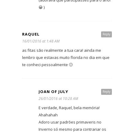
(adorava que participasses para o ano!
😀 )
RAQUEL
Reply
16/01/2016 at 1:48 AM
as fitas são realmente a tua cara! ainda me
lembro que estavas muito florida no dia em que
te conheci pessoalmente 🙂
JOAN OF JULY
Reply
26/01/2016 at 10:28 AM
E verdade, Raquel, bela memória!
Ahahahah
Adoro usar padrões primaveris no
Inverno só mesmo para contrariar os