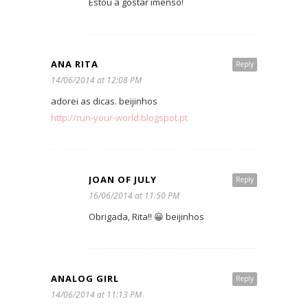
Estou a gostar imenso!
ANA RITA
Reply
14/06/2014 at 12:08 PM
adorei as dicas. beijinhos
http://run-your-world.blogspot.pt
JOAN OF JULY
Reply
16/06/2014 at 11:50 PM
Obrigada, Rita!! 😀 beijinhos
ANALOG GIRL
Reply
14/06/2014 at 11:13 PM