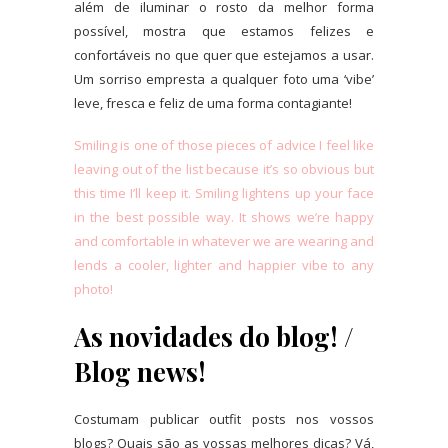
além de iluminar o rosto da melhor forma
possível, mostra que estamos felizes e
confortáveis no que quer que estejamos a usar.
Um sorriso empresta a qualquer foto uma ‘vibe’
leve, fresca e feliz de uma forma contagiante!
Smiling is one of those pieces of advice I feel like
leaving out of the list because it’s so obvious but
this time I’ll keep it. Smiling lightens up your face
in the best possible way. It shows we’re happy
and comfortable in whatever we are wearing and
lends a cooler, lighter and happier vibe to any
photo!
As novidades do blog! /
Blog news!
Costumam publicar outfit posts nos vossos
blogs? Quais são as vossas melhores dicas? Vá,