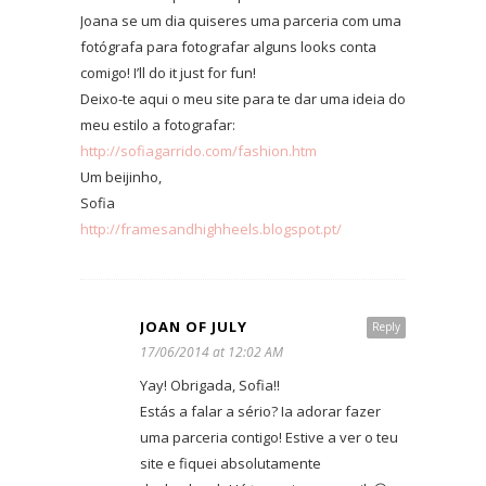
Joana se um dia quiseres uma parceria com uma
fotógrafa para fotografar alguns looks conta
comigo! I’ll do it just for fun!
Deixo-te aqui o meu site para te dar uma ideia do
meu estilo a fotografar:
http://sofiagarrido.com/fashion.htm
Um beijinho,
Sofia
http://framesandhighheels.blogspot.pt/
JOAN OF JULY
Reply
17/06/2014 at 12:02 AM
Yay! Obrigada, Sofia!!
Estás a falar a sério? Ia adorar fazer
uma parceria contigo! Estive a ver o teu
site e fiquei absolutamente