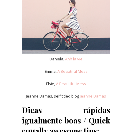
Daniela,
Ahh la vie
Emma,
A Beautiful Mess
Elsie,
A Beautiful Mess
Jeanne Damas, self titled blog
Jeanne Damas
Dicas rápidas
igualmente boas / Quick
equally awesome tips: