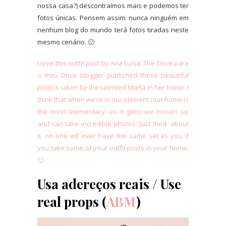
nossa casa?) descontraímos mais e podemos ter
fotos únicas. Pensem assim: nunca ninguém em
nenhum blog do mundo terá fotos tiradas neste
mesmo cenário. 🙂
I love
this outfit pos
t by Ana Luísa. The Doce para
o meu Doce blogger published these beautiful
photos taken by the talented Marta in her home. I
think that when we’re in our element (our home is
the most ‘elementary’ as it gets) we loosen up
and can take incredible photos. Just think about
it: no one will ever have the same set as you if
you take some of your outfit posts in your home.
🙂
Usa adereços reais / Use
real props (
ABM
)