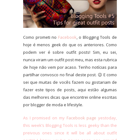
Como prometi no
Facebook
, o Blogging Tools de
hoje é menos geek do que os anteriores. Como
podem ver é sobre outfit posts! Sim, eu sei,
nunca viram um outfit post meu, mas esta rubrica
de hoje não vem por acaso. Tenho notícias para
partilhar convosco no final deste post. 😉 E como
sei que muitas de vocês fazem ou gostariam de
fazer este tipos de posts, aqui estão algumas
das melhores dicas que encontrei online escritas
por blogger de moda e lifestyle.
As I promised on my
Facebook page
yestoday,
this week’s Blogging Tools is less geeky than the
preivous ones since it will be all about outfit