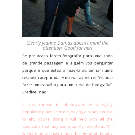
Clearly Jeanne Damas doesn’t mind the
attention. Good for her!
Se por acaso forem fotografar para uma zona
de grande passagem e alguém vos perguntar
porque é que estão a fazê-lo ali, tenham uma
resposta preparada. A minha favorita é: “estou a
fazer um trabalho para um curso de fotografia”.
Credível, não?
If you choose to photograph in a highly
populated place or street, having a ready excuse
to ahy you’re doing it will help with all the
questions that may come up. My favorite is: “I’m
working on an assignment for my photography