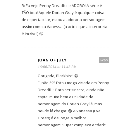
R: Eu vejo Penny Dreadful e ADORO! A série é
TÃO boa! Aquele Dorian Gray é qualquer coisa
de espectacular, estou a adorar a personagem
assim como a Vanessa (a actriz que a interpreta
é incrível) 🙂
JOAN OF JULY
Reply
16/06/2014 at 11:48 PM
Obrigada, Blackbird! 😀
É, não é?? Estou mega viciada em Penny
Dreadful! Para ser sincera, ainda não
captei muito bem a utilidade da
personagem do Dorian Grey lá, mas
hei-de lá chegar. 😛 A Vanessa (Eva
Green) é de longe a melhor
personagem! Super complexa e “dark”.