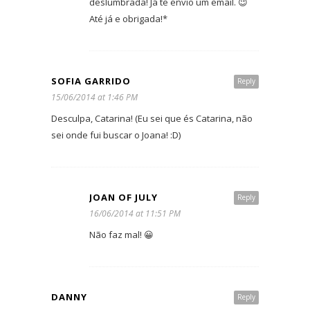
deslumbrada! Já te envio um email. 😉
Até já e obrigada!*
SOFIA GARRIDO
Reply
15/06/2014 at 1:46 PM
Desculpa, Catarina! (Eu sei que és Catarina, não
sei onde fui buscar o Joana! :D)
JOAN OF JULY
Reply
16/06/2014 at 11:51 PM
Não faz mal! 😀
DANNY
Reply