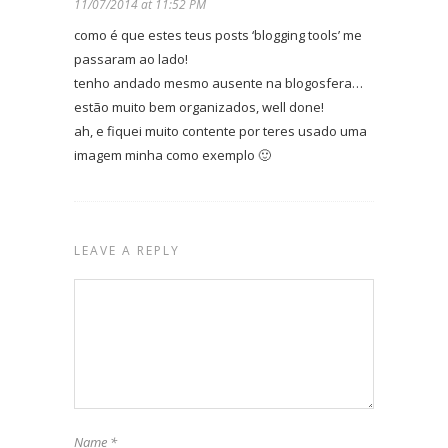
11/07/2014 at 11:52 PM
como é que estes teus posts ‘blogging tools’ me
passaram ao lado!
tenho andado mesmo ausente na blogosfera…
estão muito bem organizados, well done!
ah, e fiquei muito contente por teres usado uma
imagem minha como exemplo 🙂
LEAVE A REPLY
Name
*