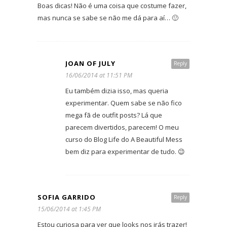
Boas dicas! Não é uma coisa que costume fazer,
mas nunca se sabe se não me dá para aí… 🙂
JOAN OF JULY
Reply
16/06/2014 at 11:51 PM
Eu também dizia isso, mas queria
experimentar. Quem sabe se não fico
mega fã de outfit posts? Lá que
parecem divertidos, parecem! O meu
curso do Blog Life do A Beautiful Mess
bem diz para experimentar de tudo. 😉
SOFIA GARRIDO
Reply
15/06/2014 at 1:45 PM
Estou curiosa para ver que looks nos irás trazer!