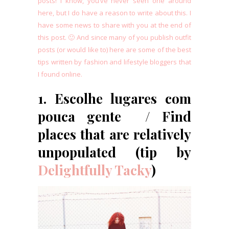
posts! I know, you’ve never seen one around
here, but I do have a reason to write about this. I
have some news to share with you at the end of
this post. 🙂 And since many of you publish outfit
posts (or would like to) here are some of the best
tips written by fashion and lifestyle bloggers that
I found online.
1. Escolhe lugares com
pouca gente / Find
places that are relatively
unpopulated (tip by
Delightfully Tacky
)