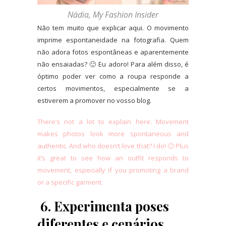
Nádia, My Fashion Insider
Não tem muito que explicar aqui. O movimento
imprime espontaneidade na fotografia. Quem
não adora fotos espontâneas e aparentemente
não ensaiadas? 🙂 Eu adoro! Para além disso, é
óptimo poder ver como a roupa responde a
certos movimentos, especialmente se a
estiverem a promover no vosso blog.
There’s not a lot to explain here. Movement
makes photos look more spontaneous and
authentic. And who doesn’t love that? I do! 🙂 Plus
it’s great to see how an outfit responds to
movement, especially if you promoting a brand
or a specific garment.
6. Experimenta poses
diferentes e cenários