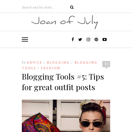
In
ADVICE
BLOGGING
BLOGGING
/
/
12
TOOLS
FASHION
/
Blogging Tools #5: Tips
for great outfit posts