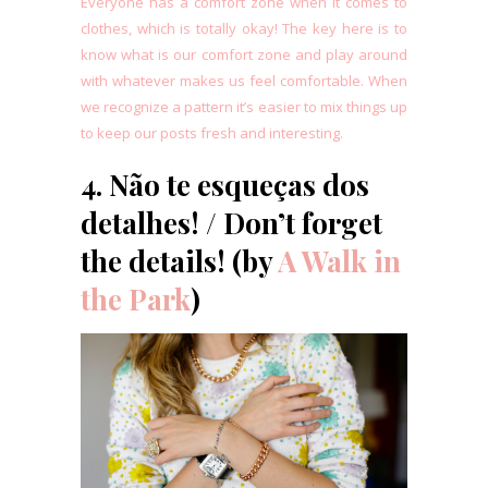
Everyone has a comfort zone when it comes to
clothes, which is totally okay! The key here is to
know what is our comfort zone and play around
with whatever makes us feel comfortable. When
we recognize a pattern it’s easier to mix things up
to keep our posts fresh and interesting.
4. Não te esqueças dos
detalhes! / Don’t forget
the details! (by
A Walk in
the Park
)