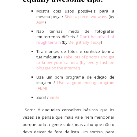
Mostra dois usos possíveis para a
mesma peça /
Style a piece two ways
(by
ABM
)
Não tenhas medo de fotografar
em terrenos difíceis /
Don’t be afraid of
rough terrain
(by
Delightfully Tacky
)
Tira montes de fotos e conhece bem a
tua máquina /
Take lots of photos and get
to know your camera (by every fashion
blogger on the internet)
Usa um bom programa de edição de
imagem /
Use a good editing program
(
ABM
)
Sorri! /
Smile!
Sorrir é daqueles conselhos básicos que às
vezes se pensa que mais vale nem mencionar
porque toda a gente sabe, mas acho que não o
devo deixar de fora da lista. Um sorriso, para