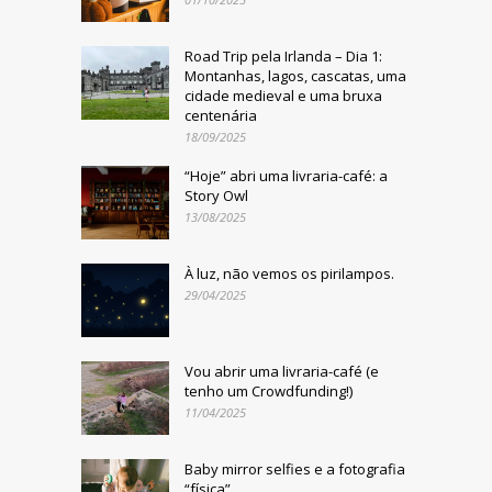
Road Trip pela Irlanda – Dia 1:
Montanhas, lagos, cascatas, uma
cidade medieval e uma bruxa
centenária
18/09/2025
“Hoje” abri uma livraria-café: a
Story Owl
13/08/2025
À luz, não vemos os pirilampos.
29/04/2025
Vou abrir uma livraria-café (e
tenho um Crowdfunding!)
11/04/2025
Baby mirror selfies e a fotografia
“física”