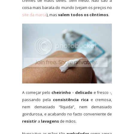
cremes de mãos deles. Sem medo. Não são a
coisa mais barata do mundo (vejam os preços no
site da marca
), mas
valem todos os cêntimos
.
A começar pelo
cheirinho
–
delicado
e fresco -,
passando pela
consistência
rica
e cremosa,
nem demasiado “líquida”, nem demasiado
goirdurosa, e acabando no facto conveniente de
resistir
a
lavagens
de mãos.
Nunca tive as mãos tão
aveludadas
como agora