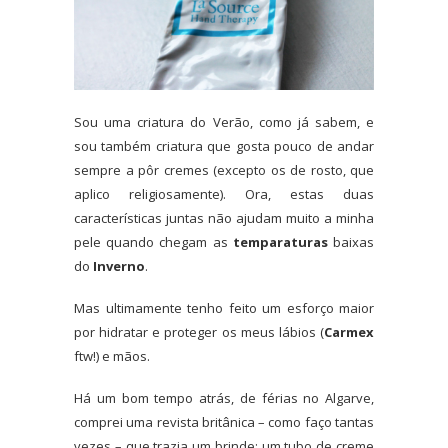
Sou uma criatura do Verão, como já sabem, e
sou também criatura que gosta pouco de andar
sempre a pôr cremes (excepto os de rosto, que
aplico religiosamente). Ora, estas duas
características juntas não ajudam muito a minha
pele quando chegam as
temparaturas
baixas
do
Inverno
.
Mas ultimamente tenho feito um esforço maior
por
hidratar e proteger os meus lábios (
Carmex
ftw!) e mãos.
Há um bom tempo atrás, de férias no Algarve,
comprei uma revista britânica – como faço tantas
vezes – que trazia um brinde: um tubo de creme