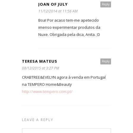
JOAN OF JULY
Reply
11/12/2014 at 11:56 AM
Boa! Por acaso tem-me apetecido
imenso experimentar produtos da
Nuxe. Obrigada pela dica, Anita. ;D
TERESA MATEUS
Reply
08/12/2015 at 3:27 PM
CRABTREE&EVELYN agora à venda em Portugal
na TEMPERO Home&Beauty
http://www.tempero.com.pt/
LEAVE A REPLY