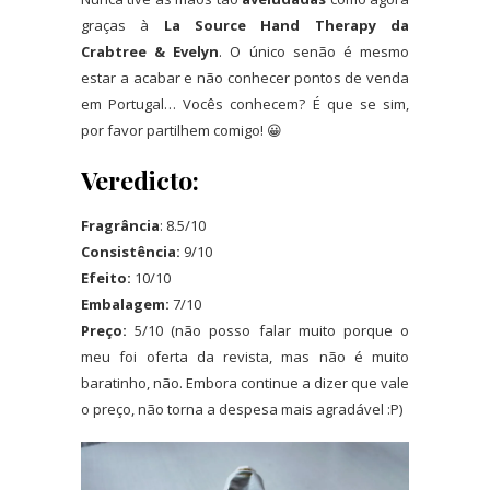
graças à
La Source Hand Therapy da
Crabtree & Evelyn
. O único senão é mesmo
estar a acabar e não conhecer pontos de venda
em Portugal… Vocês conhecem? É que se sim,
por favor partilhem comigo! 😀
Veredicto:
Fragrância
: 8.5/10
Consistência:
9/10
Efeito:
10/10
Embalagem:
7/10
Preço:
5/10 (não posso falar muito porque o
meu foi oferta da revista, mas não é muito
baratinho, não. Embora continue a dizer que vale
o preço, não torna a despesa mais agradável :P)