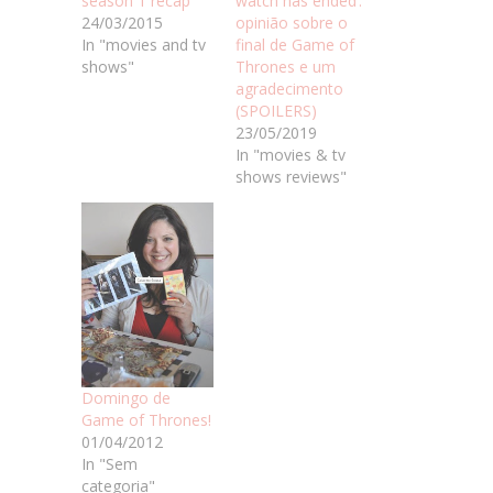
season 1 recap
watch has ended’:
24/03/2015
opinião sobre o
In "movies and tv
final de Game of
shows"
Thrones e um
agradecimento
(SPOILERS)
23/05/2019
In "movies & tv
shows reviews"
Domingo de
Game of Thrones!
01/04/2012
In "Sem
categoria"