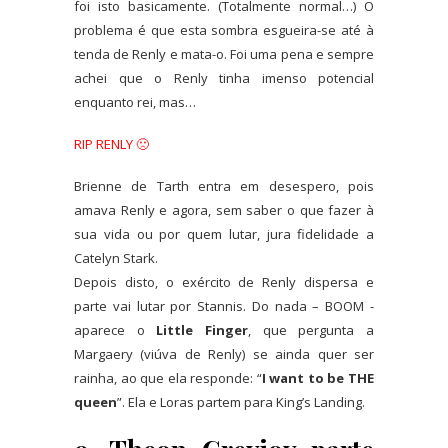
foi isto basicamente. (Totalmente normal…) O
problema é que esta sombra esgueira-se até à
tenda de Renly e mata-o. Foi uma pena e sempre
achei que o Renly tinha imenso potencial
enquanto rei, mas…
RIP RENLY 🙁
Brienne de Tarth entra em desespero, pois
amava Renly e agora, sem saber o que fazer à
sua vida ou por quem lutar, jura fidelidade a
Catelyn Stark.
Depois disto, o exército de Renly dispersa e
parte vai lutar por Stannis. Do nada – BOOM -
aparece o
Little Finger
, que pergunta a
Margaery (viúva de Renly) se ainda quer ser
rainha, ao que ela responde: “
I want to be THE
queen
”. Ela e Loras partem para King’s Landing.