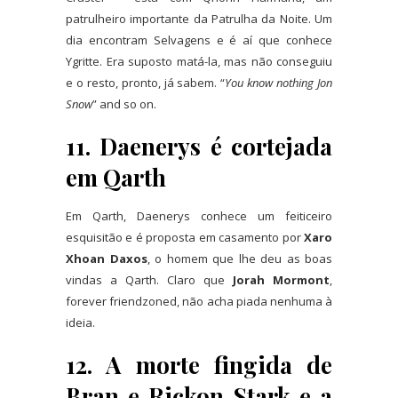
patrulheiro importante da Patrulha da Noite. Um
dia encontram Selvagens e é aí que conhece
Ygritte. Era suposto matá-la, mas não conseguiu
e o resto, pronto, já sabem. “
You know nothing Jon
Snow
” and so on.
11. Daenerys é cortejada
em Qarth
Em Qarth, Daenerys conhece um feiticeiro
esquisitão e é proposta em casamento por
Xaro
Xhoan Daxos
, o homem que lhe deu as boas
vindas a Qarth. Claro que
Jorah Mormont
,
forever friendzoned, não acha piada nenhuma à
ideia.
12. A morte fingida de
Bran e Rickon Stark e a