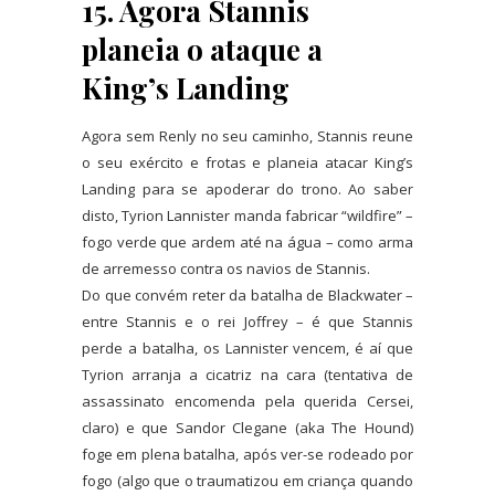
15. Agora Stannis
planeia o ataque a
King’s Landing
Agora sem Renly no seu caminho, Stannis reune
o seu exército e frotas e planeia atacar King’s
Landing para se apoderar do trono. Ao saber
disto, Tyrion Lannister manda fabricar “wildfire” –
fogo verde que ardem até na água – como arma
de arremesso contra os navios de Stannis.
Do que convém reter da batalha de Blackwater –
entre Stannis e o rei Joffrey – é que Stannis
perde a batalha, os Lannister vencem, é aí que
Tyrion arranja a cicatriz na cara (tentativa de
assassinato encomenda pela querida Cersei,
claro) e que Sandor Clegane (aka The Hound)
foge em plena batalha, após ver-se rodeado por
fogo (algo que o traumatizou em criança quando