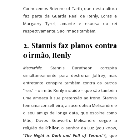
Conhecemos Brienne of Tarth, que nesta altura
faz parte da Guarda Real de Renly, Loras e
Margaery Tyrell, amante e esposa do rei
respectivamente. São irmãos também.
2. Stannis faz planos contra
o irmão, Renly
Meanwhile
, Stannis Baratheon conspira
simultaneamente para destronar Joffrey, mas
entretanto conspira também contra os outros
“reis” – o irmão Renly incluído – que são também
uma ameaça à sua pretensão ao trono. Stannis
tem uma conselheira, a sacerdotisa Melisandre e
o seu amigo de longa data, que escolhe como
Mão, Davos Seaworth. Melisandre segue a
religião de
R’hllor
, o senhor da Luz (you know,
“
The Night is Dark and Full of Terrors
”?), que