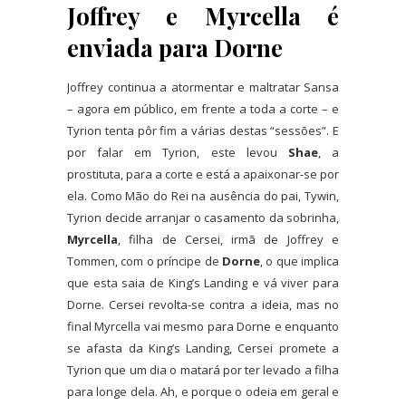
Joffrey e Myrcella é
enviada para Dorne
Joffrey continua a atormentar e maltratar Sansa
– agora em público, em frente a toda a corte – e
Tyrion tenta pôr fim a várias destas “sessões”. E
por falar em Tyrion, este levou
Shae
, a
prostituta, para a corte e está a apaixonar-se por
ela. Como Mão do Rei na ausência do pai, Tywin,
Tyrion decide arranjar o casamento da sobrinha,
Myrcella
, filha de Cersei, irmã de Joffrey e
Tommen, com o príncipe de
Dorne
, o que implica
que esta saia de King’s Landing e vá viver para
Dorne. Cersei revolta-se contra a ideia, mas no
final Myrcella vai mesmo para Dorne e enquanto
se afasta da King’s Landing, Cersei promete a
Tyrion que um dia o matará por ter levado a filha
para longe dela. Ah, e porque o odeia em geral e