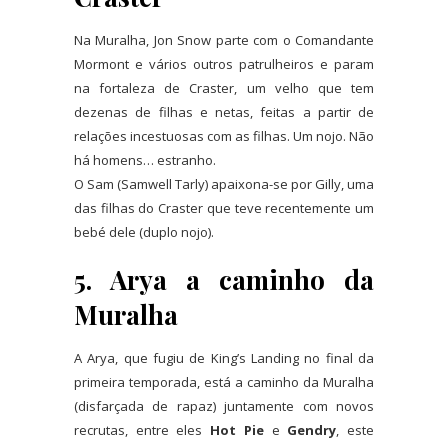
Na Muralha, Jon Snow parte com o Comandante
Mormont e vários outros patrulheiros e param
na fortaleza de Craster, um velho que tem
dezenas de filhas e netas, feitas a partir de
relações incestuosas com as filhas. Um nojo. Não
há homens… estranho.
O Sam (Samwell Tarly) apaixona-se por Gilly, uma
das filhas do Craster que teve recentemente um
bebé dele (duplo nojo).
5. Arya a caminho da
Muralha
A Arya, que fugiu de King’s Landing no final da
primeira temporada, está a caminho da Muralha
(disfarçada de rapaz) juntamente com novos
recrutas, entre eles
Hot Pie
e
Gendry
, este