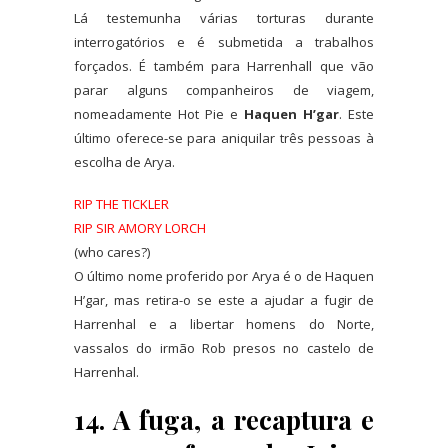
Lá testemunha várias torturas durante
interrogatórios e é submetida a trabalhos
forçados. É também para Harrenhall que vão
parar alguns companheiros de viagem,
nomeadamente Hot Pie e
Haquen H’gar
. Este
último oferece-se para aniquilar três pessoas à
escolha de Arya.
RIP THE TICKLER
RIP SIR AMORY LORCH
(who cares?)
O último nome proferido por Arya é o de Haquen
H’gar, mas retira-o se este a ajudar a fugir de
Harrenhal e a libertar homens do Norte,
vassalos do irmão Rob presos no castelo de
Harrenhal.
14. A fuga, a recaptura e