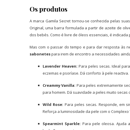
Os produtos
A marca Gamila Secret tornou-se conhecida pelas suas 
Original, uma barra formulada a partir de azeite de olive
dos bebés. Como é livre de óleos essenciais, é indicada 
Mas com o passar do tempo e para dar resposta às ne
sabonetes
para irem de encontro a necessidades ainda m
Lavender Heaven:
Para peles secas. Ideal pa
eczemas e psoríase. Dá conforto à pele reactiva.
Creammy Vanilla:
Para peles extremamente seca
para homem. Dá suavidade a peles muito secas c
Wild Rose:
Para peles secas. Responde, em sim
Reforça a luminosidade da pele com o Complexo 
Spearmint Sparkle:
Para pele oleosa. Ajuda a