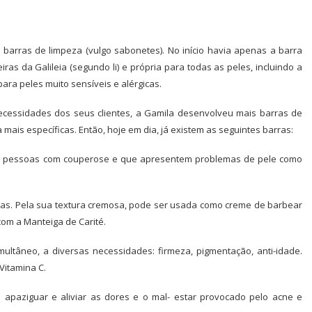
barras de limpeza (vulgo sabonetes). No início havia apenas a barra
iras da Galileia (segundo li) e própria para todas as peles, incluindo a
para peles muito sensíveis e alérgicas.
cessidades dos seus clientes, a Gamila desenvolveu mais barras de
ais específicas. Então, hoje em dia, já existem as seguintes barras:
ra pessoas com couperose e que apresentem problemas de pele como
s. Pela sua textura cremosa, pode ser usada como creme de barbear
om a Manteiga de Carité.
ultâneo, a diversas necessidades: firmeza, pigmentação, anti-idade.
Vitamina C.
 apaziguar e aliviar as dores e o mal- estar provocado pelo acne e