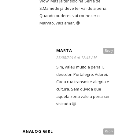
Wow! Mas já ter sido na Serra de
S.Mamede já deve ter valido a pena.
Quando puderes vai conhecer o
Marvão, vais amar. 😀
MARTA
Reply
25/08/2014 at 12:43 AM
Sim, valeu muito a pena. E
descobri Portalegre. Adorei.
Cada rua transmite alegria e
cultura. Sem dúvida que
aquela zona vale a pena ser
visitada 🙂
ANALOG GIRL
Reply