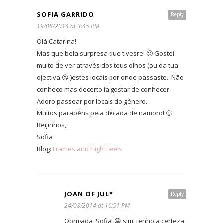
SOFIA GARRIDO
Reply
19/08/2014 at 3:45 PM
Olá Catarina!
Mas que bela surpresa que tivesre! 🙂 Gostei
muito de ver através dos teus olhos (ou da tua
ojectiva 😉 )estes locais por onde passaste.. Não
conheço mas decerto ia gostar de conhecer.
Adoro passear por locais do género.
Muitos parabéns pela década de namoro! 🙂
Beijinhos,
Sofia
Blog:
Frames and High Heels
JOAN OF JULY
Reply
24/08/2014 at 10:51 PM
Obrigada, Sofia! 😀 sim, tenho a certeza