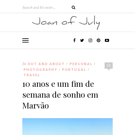
In
OUT AND ABOUT
PERSONAL
/
/
14
PHOTOGRAPHY
PORTUGAL
/
/
TRAVEL
10 anos e um fim de
semana de sonho em
Marvão