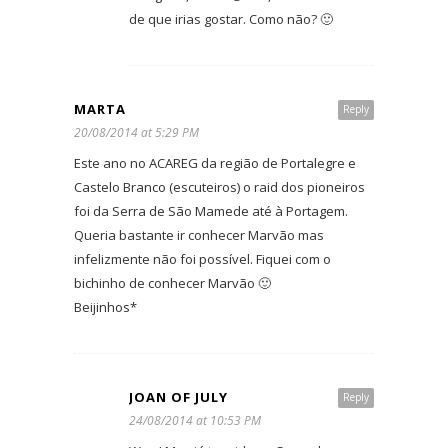
de que irias gostar. Como não? 🙂
MARTA
Reply
20/08/2014 at 5:29 PM
Este ano no ACAREG da região de Portalegre e
Castelo Branco (escuteiros) o raid dos pioneiros
foi da Serra de São Mamede até à Portagem.
Queria bastante ir conhecer Marvão mas
infelizmente não foi possível. Fiquei com o
bichinho de conhecer Marvão 🙂
Beijinhos*
JOAN OF JULY
Reply
24/08/2014 at 10:53 PM