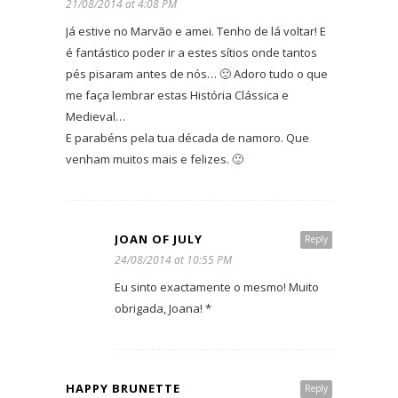
21/08/2014 at 4:08 PM
Já estive no Marvão e amei. Tenho de lá voltar! E
é fantástico poder ir a estes sítios onde tantos
pés pisaram antes de nós… 🙂 Adoro tudo o que
me faça lembrar estas História Clássica e
Medieval…
E parabéns pela tua década de namoro. Que
venham muitos mais e felizes. 🙂
JOAN OF JULY
Reply
24/08/2014 at 10:55 PM
Eu sinto exactamente o mesmo! Muito
obrigada, Joana! *
HAPPY BRUNETTE
Reply