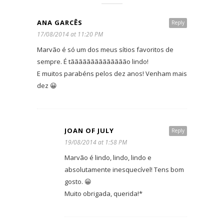
ANA GARCÊS
Reply
17/08/2014 at 11:20 PM
Marvão é só um dos meus sítios favoritos de
sempre. É tãããããããããããããão lindo!
E muitos parabéns pelos dez anos! Venham mais
dez 😀
JOAN OF JULY
Reply
19/08/2014 at 1:58 PM
Marvão é lindo, lindo, lindo e
absolutamente inesquecível! Tens bom
gosto. 😀
Muito obrigada, querida!*