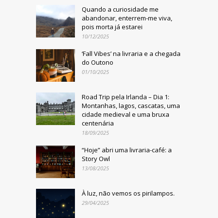
Quando a curiosidade me
abandonar, enterrem-me viva,
pois morta já estarei
10/12/2025
‘Fall Vibes’ na livraria e a chegada
do Outono
01/10/2025
Road Trip pela Irlanda – Dia 1:
Montanhas, lagos, cascatas, uma
cidade medieval e uma bruxa
centenária
18/09/2025
“Hoje” abri uma livraria-café: a
Story Owl
13/08/2025
À luz, não vemos os pirilampos.
29/04/2025