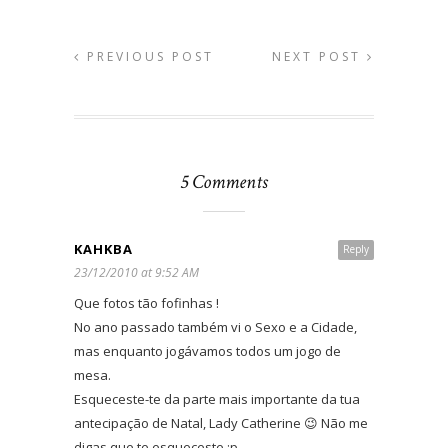
PREVIOUS POST
NEXT POST
5 Comments
KAHKBA
Reply
23/12/2010 at 9:52 AM
Que fotos tão fofinhas !
No ano passado também vi o Sexo e a Cidade,
mas enquanto jogávamos todos um jogo de
mesa.
Esqueceste-te da parte mais importante da tua
antecipação de Natal, Lady Catherine 😉 Não me
digas que te esqueceste :p