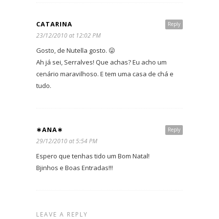
CATARINA
Reply
23/12/2010 at 12:02 PM
Gosto, de Nutella gosto. 😛
Ah já sei, Serralves! Que achas? Eu acho um
cenário maravilhoso. E tem uma casa de chá e
tudo.
∗ANA∗
Reply
29/12/2010 at 5:54 PM
Espero que tenhas tido um Bom Natal!
Bjinhos e Boas Entradas!!!
LEAVE A REPLY