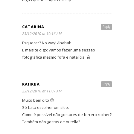
CATARINA
Reply
23/12/2010 at 10:16 AM
Esquecer? No way! Ahahah.
E mais te digo: vamos fazer uma sessão
fotográfica mesmo fofa e natalícia. 😀
KAHKBA
Reply
23/12/2010 at 11:07 AM
Muito bem dito 🙂
Só falta escolher um sítio.
Como é possível não gostares de ferrero rocher?
Também não gostas de nutella?