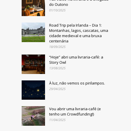
do Outono
01/10/2025
Road Trip pela Irlanda – Dia 1:
Montanhas, lagos, cascatas, uma
cidade medieval e uma bruxa
centenária
18/09/2025
“Hoje” abri uma livraria-café: a
Story Owl
13/08/2025
À luz, não vemos os pirilampos.
29/04/2025
Vou abrir uma livraria-café (e
tenho um Crowdfunding!)
11/04/2025