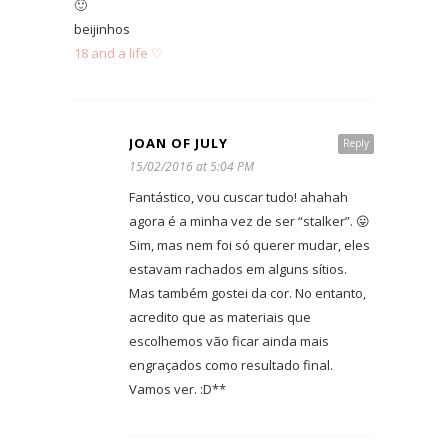
🙂
beijinhos
18 and a life ♡
JOAN OF JULY
Reply
15/02/2016 at 5:04 PM
Fantástico, vou cuscar tudo! ahahah
agora é a minha vez de ser “stalker”. 😛
Sim, mas nem foi só querer mudar, eles
estavam rachados em alguns sítios.
Mas também gostei da cor. No entanto,
acredito que as materiais que
escolhemos vão ficar ainda mais
engraçados como resultado final.
Vamos ver. :D**