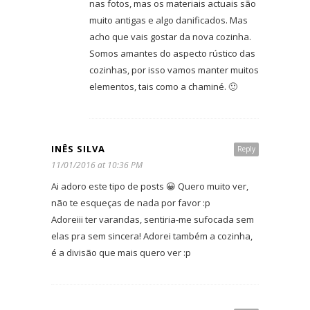
nas fotos, mas os materiais actuais são
muito antigas e algo danificados. Mas
acho que vais gostar da nova cozinha.
Somos amantes do aspecto rústico das
cozinhas, por isso vamos manter muitos
elementos, tais como a chaminé. 🙂
INÊS SILVA
Reply
11/01/2016 at 10:36 PM
Ai adoro este tipo de posts 😀 Quero muito ver,
não te esqueças de nada por favor :p
Adoreiii ter varandas, sentiria-me sufocada sem
elas pra sem sincera! Adorei também a cozinha,
é a divisão que mais quero ver :p