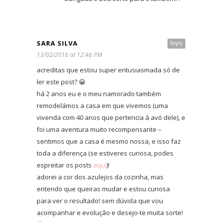
SARA SILVA
Reply
13/02/2016 at 12:46 PM
acreditas que estou super entusiasmada só de
ler este post? 😀
há 2 anos eu e o meu namorado também
remodelámos a casa em que vivemos (uma
vivenda com 40 anos que pertencia à avó dele), e
foi uma aventura muito recompensante –
sentimos que a casa é mesmo nossa, e isso faz
toda a diferença (se estiveres curiosa, podes
espreitar os posts
aqui
)!
adorei a cor dos azulejos da cozinha, mas
entendo que queiras mudar e estou curiosa
para ver o resultado! sem dúvida que vou
acompanhar e evolução e desejo-te muita sorte!