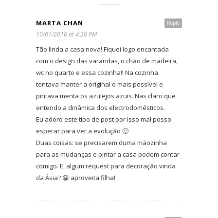
MARTA CHAN
Reply
10/01/2016 at 4:20 PM
Tão linda a casa nova! Fiquei logo encantada
com o design das varandas, o chão de madeira,
wc no quarto e essa cozinha!! Na cozinha
tentava manter a original o mais possível e
pintava menta os azulejos azuis. Nas claro que
entendo a dinâmica dos electrodomésticos.
Eu adoro este tipo de post por isso mal posso
esperar para ver a evolução 🙂
Duas coisas: se precisarem duma mãozinha
para as mudanças e pintar a casa podem contar
comigo. E, algum request para decoração vinda
da Ásia? 😀 aproveita filha!