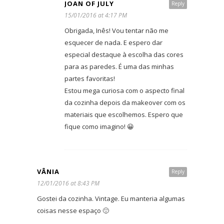
JOAN OF JULY
Reply
15/01/2016 at 4:17 PM
Obrigada, Inês! Vou tentar não me
esquecer de nada. E espero dar
especial destaque à escolha das cores
para as paredes. É uma das minhas
partes favoritas!
Estou mega curiosa com o aspecto final
da cozinha depois da makeover com os
materiais que escolhemos. Espero que
fique como imagino! 😀
VÂNIA
Reply
12/01/2016 at 8:43 PM
Gostei da cozinha. Vintage. Eu manteria algumas
coisas nesse espaço 🙂