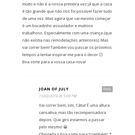
muito e não é a nossa primeira vez já que a casa
é tão grande que não nos foi possível fazer tudo
de uma vez. Mas agora que vai mesmo começar
é um bocadinho assustador e muitooo
trabalhoso. Especialmente com uma criança (que
não existia nas remodelações anteriores). Mas
vai correr bem! Também vou passar os próximos
tempos a tentar inspirar-me para o decor 🙂
Boa sorte para a vossa casa nova!
JOAN OF JULY
Reply
15/02/2016 at 5:09 PM
Vai correr bem, sim, Cátia! É uma altura
cansativa, mas tão recompensadora
depois. Que giro estarmos a passar
pelo mesmo! 😀
Obrigada e boa sorte para ti também! :*