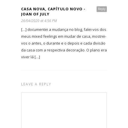
CASA NOVA, CAPÍTULO NOVO -
Reply
JOAN OF JULY
26/04/2020 at 4:56 PM
[…] documentei a mudança no blog, falei-vos dos
meus mixed feelings em mudar de casa, mostrei-
vos o antes, o durante e o depois e cada divisão
da casa com a respectiva decoração. O plano era
viver lá […]
LEAVE A REPLY