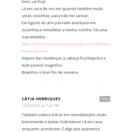
bem, vai ficar.
Lá em casa de vez em quando também mudo
umas coisinhas, para não me cansar.
Em Agosto do ano passado aventurei-me
(sozinha) a remodelar a minha cozinha. Dá uma
espreitadela –
http://pitinhosdamarta.blogspot.pt/2015/08/renovacao-
felicidade.html
Depois das mudanças a cabeça fica limpinha e
tudo parece magnifico.
Beijinhos e bom fim de semana
CÁTIA HENRIQUES
Reply
12/02/2016 at 7:22 PM
Também vamos entrar em remodelações muito
brevemente e tentar (sobre)viver cá em casa
enquanto acontecem. É algo que queremos