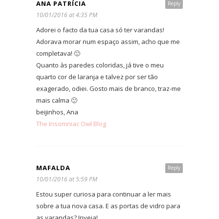
ANA PATRÍCIA
Reply
10/01/2016 at 4:35 PM
Adorei o facto da tua casa só ter varandas!
Adorava morar num espaço assim, acho que me
completava! 🙂
Quanto às paredes coloridas, já tive o meu
quarto cor de laranja e talvez por ser tão
exagerado, odiei. Gosto mais de branco, traz-me
mais calma 🙂
beijinhos, Ana
The Insomniac Owl Blog
MAFALDA
Reply
10/01/2016 at 5:59 PM
Estou super curiosa para continuar a ler mais
sobre a tua nova casa. E as portas de vidro para
as varandas? Inveja!