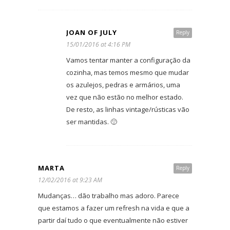
JOAN OF JULY
Reply
15/01/2016 at 4:16 PM
Vamos tentar manter a configuração da
cozinha, mas temos mesmo que mudar
os azulejos, pedras e armários, uma
vez que não estão no melhor estado.
De resto, as linhas vintage/rústicas vão
ser mantidas. 🙂
MARTA
Reply
12/02/2016 at 9:23 AM
Mudanças… dão trabalho mas adoro. Parece
que estamos a fazer um refresh na vida e que a
partir daí tudo o que eventualmente não estiver