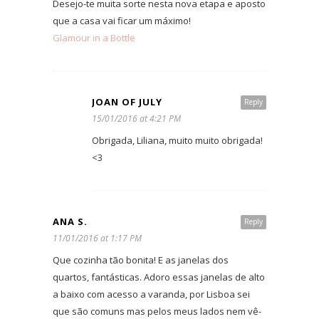
Desejo-te muita sorte nesta nova etapa e aposto
que a casa vai ficar um máximo!
Glamour in a Bottle
JOAN OF JULY
Reply
15/01/2016 at 4:21 PM
Obrigada, Liliana, muito muito obrigada!
<3
ANA S.
Reply
11/01/2016 at 1:17 PM
Que cozinha tão bonita! E as janelas dos
quartos, fantásticas. Adoro essas janelas de alto
a baixo com acesso a varanda, por Lisboa sei
que são comuns mas pelos meus lados nem vê-