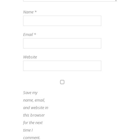
Name
*
Email
*
Website
Save my
name, email,
and website in
this browser
for the next
time I
comment.