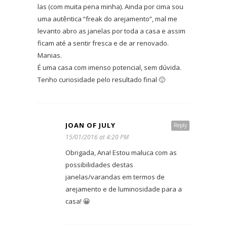
las (com muita pena minha). Ainda por cima sou
uma autêntica “freak do arejamento”, mal me
levanto abro as janelas por toda a casa e assim
ficam até a sentir fresca e de ar renovado.
Manias.
É uma casa com imenso potencial, sem dúvida.
Tenho curiosidade pelo resultado final 🙂
JOAN OF JULY
Reply
15/01/2016 at 4:20 PM
Obrigada, Ana! Estou maluca com as
possibilidades destas
janelas/varandas em termos de
arejamento e de luminosidade para a
casa! 😀