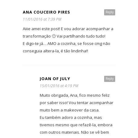
ANA COUCEIRO PIRES
Reply
11/01/2016 at 7:39 PM
Aiiie amei este post! E vou adorar acompanhar a
transformação 🙂 Vai partilhando tudo tudo!
E digo-te já… AMO a cozinha, se fosse cmg não
conseguia altera-la, é tão lindinha!!
JOAN OF JULY
Reply
15/01/2016 at 4:19 PM
Muito obrigada, Ana, fico mesmo feliz
por saber isso! Vou tentar acompanhar
muito bem a makeover da casa.
Eu também adoro a cozinha, mas
tivemos mesmo que refazê-la, embora
com outros materiais. Não se vê bem