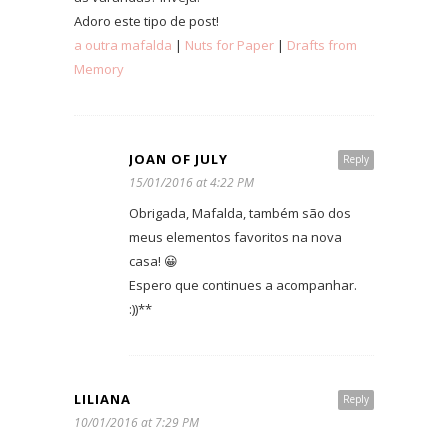
Adoro este tipo de post!
a outra mafalda
|
Nuts for Paper
|
Drafts from
Memory
JOAN OF JULY
Reply
15/01/2016 at 4:22 PM
Obrigada, Mafalda, também são dos
meus elementos favoritos na nova
casa! 😀
Espero que continues a acompanhar.
:))**
LILIANA
Reply
10/01/2016 at 7:29 PM