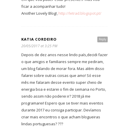
ficar a acompanhar tudo!
Another Lovely Blog!,
http://letrad.blogspot.pt/
KATIA CORDEIRO
Reply
20/05/2017 at 3:25 PM
Depois de dez anos nesse lindo país,decidi fazer
o que amigos e familiares sempre me pediram,
um blog falando de morar fora. Mas além disso
falarei sobre outras coisas que amo! Só esse
mês me falaram desse evento super cheio de
energia boa e estarei o fim de semana no Porto,
sendo assim não poderei ir? 2018 já me
programarei! Espero que se tiver mais eventos
durante 2017 eu consiga participar. Devíamos
criar mais encontros o que acham blogueiras
lindas portuguesas? ???