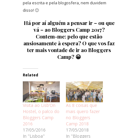
pela escrita e pela blogosfera, nem duvidem
disso! 🙂
Há por aí alguém a pensar ir – ou que
vá – ao Bloggers Camp 2017?
Contem-me: pelo que estão
ansiosamente à espera? O que vos faz
ter mais vontade de ir ao Bloggers
Camp? 😀
Related
Visita ao Lisb’On
As 8 coisas que
Hostel, o palco do
mais quero fazer
Bloggers Camp
no Bloggers
2016
Camp 2018
17/05/2016
17/05/2018
In "Lisboa"
In "Bloggers