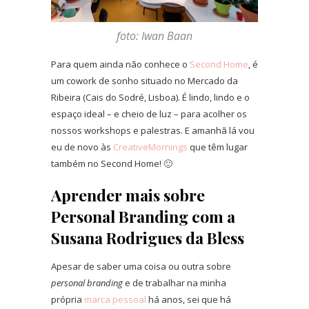
foto: Iwan Baan
Para quem ainda não conhece o
Second Home
, é
um cowork de sonho situado no Mercado da
Ribeira (Cais do Sodré, Lisboa). É lindo, lindo e o
espaço ideal – e cheio de luz – para acolher os
nossos workshops e palestras. E amanhã lá vou
eu de novo às
CreativeMornings
que têm lugar
também no Second Home! 🙂
Aprender mais sobre
Personal Branding com a
Susana Rodrigues da Bless
Apesar de saber uma coisa ou outra sobre
personal branding
e de trabalhar na minha
própria
marca pessoal
há anos, sei que há