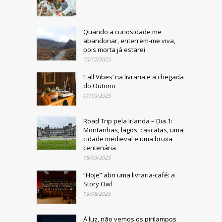
Quando a curiosidade me
abandonar, enterrem-me viva,
pois morta já estarei
10/12/2025
‘Fall Vibes’ na livraria e a chegada
do Outono
01/10/2025
Road Trip pela Irlanda – Dia 1:
Montanhas, lagos, cascatas, uma
cidade medieval e uma bruxa
centenária
18/09/2025
“Hoje” abri uma livraria-café: a
Story Owl
13/08/2025
À luz, não vemos os pirilampos.