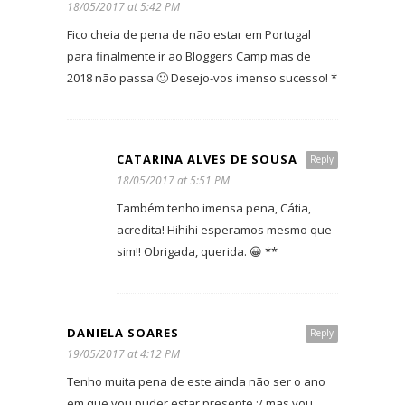
18/05/2017 at 5:42 PM
Fico cheia de pena de não estar em Portugal
para finalmente ir ao Bloggers Camp mas de
2018 não passa 🙂 Desejo-vos imenso sucesso! *
CATARINA ALVES DE SOUSA
Reply
18/05/2017 at 5:51 PM
Também tenho imensa pena, Cátia,
acredita! Hihihi esperamos mesmo que
sim!! Obrigada, querida. 😀 **
DANIELA SOARES
Reply
19/05/2017 at 4:12 PM
Tenho muita pena de este ainda não ser o ano
em que vou puder estar presente.:/ mas vou