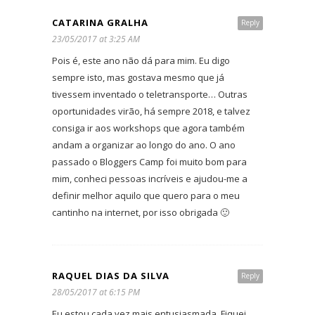
CATARINA GRALHA
Reply
23/05/2017 at 3:25 AM
Pois é, este ano não dá para mim. Eu digo
sempre isto, mas gostava mesmo que já
tivessem inventado o teletransporte… Outras
oportunidades virão, há sempre 2018, e talvez
consiga ir aos workshops que agora também
andam a organizar ao longo do ano. O ano
passado o Bloggers Camp foi muito bom para
mim, conheci pessoas incríveis e ajudou-me a
definir melhor aquilo que quero para o meu
cantinho na internet, por isso obrigada 🙂
RAQUEL DIAS DA SILVA
Reply
28/05/2017 at 6:15 PM
Eu estou cada vez mais entusiasmada. Fiquei