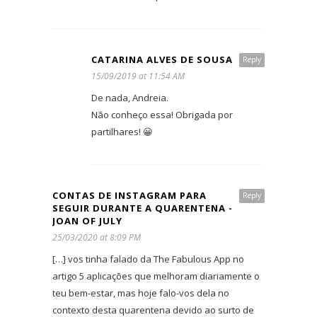
CATARINA ALVES DE SOUSA
Reply
15/09/2019 at 11:54 AM
De nada, Andreia.
Não conheço essa! Obrigada por
partilhares! 😀
CONTAS DE INSTAGRAM PARA
Reply
SEGUIR DURANTE A QUARENTENA -
JOAN OF JULY
25/03/2020 at 8:09 PM
[…] vos tinha falado da The Fabulous App no
artigo 5 aplicações que melhoram diariamente o
teu bem-estar, mas hoje falo-vos dela no
contexto desta quarentena devido ao surto de