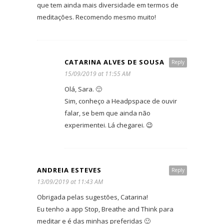
que tem ainda mais diversidade em termos de
meditações. Recomendo mesmo muito!
CATARINA ALVES DE SOUSA
Reply
15/09/2019 at 11:55 AM
Olá, Sara. 🙂
Sim, conheço a Headpspace de ouvir
falar, se bem que ainda não
experimentei. Lá chegarei. 😉
ANDREIA ESTEVES
Reply
13/09/2019 at 11:43 AM
Obrigada pelas sugestões, Catarina!
Eu tenho a app Stop, Breathe and Think para
meditar e é das minhas preferidas 🙂