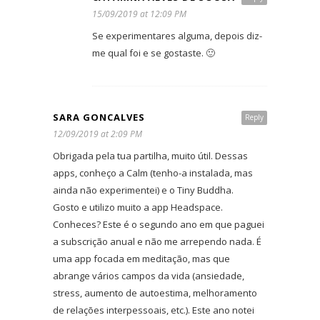
15/09/2019 at 12:09 PM
Se experimentares alguma, depois diz-
me qual foi e se gostaste. 🙂
SARA GONCALVES
Reply
12/09/2019 at 2:09 PM
Obrigada pela tua partilha, muito útil. Dessas
apps, conheço a Calm (tenho-a instalada, mas
ainda não experimentei) e o Tiny Buddha.
Gosto e utilizo muito a app Headspace.
Conheces? Este é o segundo ano em que paguei
a subscrição anual e não me arrependo nada. É
uma app focada em meditação, mas que
abrange vários campos da vida (ansiedade,
stress, aumento de autoestima, melhoramento
de relações interpessoais, etc.). Este ano notei