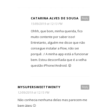
CATARINA ALVES DE SOUSA
Reply
15/09/2019 at 12:13 PM
Ohhh, que bom, minha querida, fico
muito contente por saber isso!
Entretanto, alguém me disse que não
consegue instalar a Flow, não sei
porquê. :/ A minha app está a funcionar
bem. Estou desconfiada que é a velha
questão iPhone/Android. 😛
MYSUPERSWEETTWENTY
Reply
12/09/2019 at 12:15 PM
Não conhecia nenhuma delas mas parecem-me
bem úteis 🙂