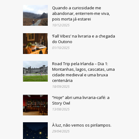
Quando a curiosidade me
abandonar, enterrem-me viva,
pois morta já estarei
10/12/2025
‘Fall Vibes’ na livraria e a chegada
do Outono
01/10/2025
Road Trip pela Irlanda – Dia 1:
Montanhas, lagos, cascatas, uma
cidade medieval e uma bruxa
centenária
18/09/2025
“Hoje” abri uma livraria-café: a
Story Owl
13/08/2025
À luz, não vemos os pirilampos.
29/04/2025