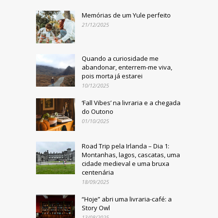
Memórias de um Yule perfeito
21/12/2025
Quando a curiosidade me
abandonar, enterrem-me viva,
pois morta já estarei
10/12/2025
‘Fall Vibes’ na livraria e a chegada
do Outono
01/10/2025
Road Trip pela Irlanda – Dia 1:
Montanhas, lagos, cascatas, uma
cidade medieval e uma bruxa
centenária
18/09/2025
“Hoje” abri uma livraria-café: a
Story Owl
13/08/2025