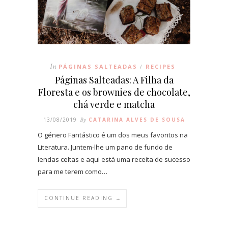
In
PÁGINAS SALTEADAS
RECIPES
/
Páginas Salteadas: A Filha da
Floresta e os brownies de chocolate,
chá verde e matcha
13/08/2019
By
CATARINA ALVES DE SOUSA
O género Fantástico é um dos meus favoritos na
Literatura. Juntem-lhe um pano de fundo de
lendas celtas e aqui está uma receita de sucesso
para me terem como…
CONTINUE READING →