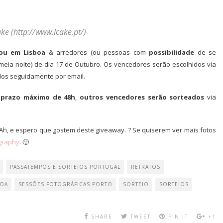
ke (http://www.lcake.pt/)
ou em Lisboa
& arredores (ou pessoas com
possibilidade
de se
(meia noite) de dia 17 de Outubro. Os vencedores serão escolhidos via
dos seguidamente por email.
o
prazo máximo de 48h
,
outros vencedores serão sorteados
via
, e espero que gostem deste giveaway. ? Se quiserem ver mais fotos
ography
. 🙂
PASSATEMPOS E SORTEIOS PORTUGAL
RETRATOS
BOA
SESSÕES FOTOGRÁFICAS PORTO
SORTEIO
SORTEIOS
SHARE
TWEET
PIN IT
+1