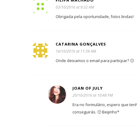
FILIPA MACHADO
03/10/2016 at 9:32 AM
Obrigada pela oportunidade, fotos lindas!
CATARINA GONÇALVES
16/10/2016 at 11:39 AM
Onde deixamos o email para particpar? 🙂
JOAN OF JULY
20/10/2016 at 10:48 PM
Era no formulário, espero que ten
conseguirás. 🙂 Beijinho*