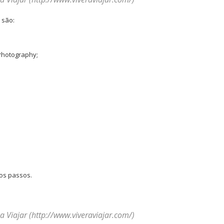
 são:
 Photography;
 os passos.
a Viajar (http://www.viveraviajar.com/)