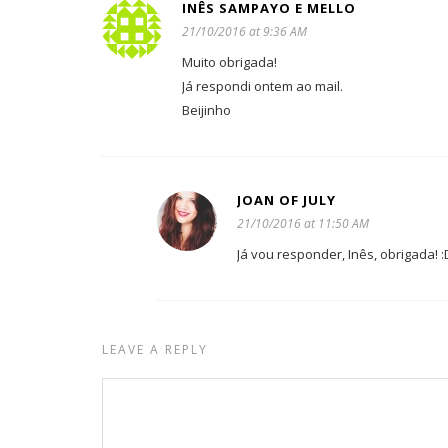
INÊS SAMPAYO E MELLO
21/10/2016 at 9:36 AM
Muito obrigada!
Já respondi ontem ao mail.
Beijinho
JOAN OF JULY
21/10/2016 at 11:50 AM
Já vou responder, Inês, obrigada! :
LEAVE A REPLY