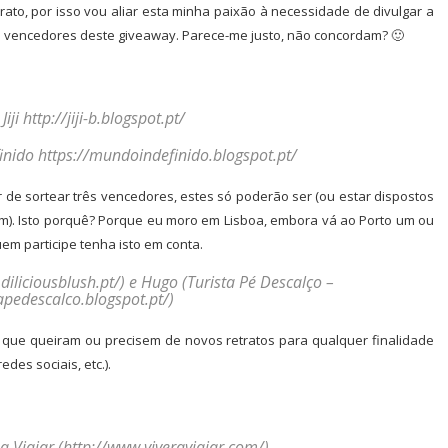
ato, por isso vou aliar esta minha paixão à necessidade de divulgar a
ês vencedores deste giveaway. Parece-me justo, não concordam? 🙂
iji http://jiji-b.blogspot.pt/
inido https://mundoindefinido.blogspot.pt/
de sortear três vencedores, estes só poderão ser (ou estar dispostos
m). Isto porquê? Porque eu moro em Lisboa, embora vá ao Porto um ou
em participe tenha isto em conta.
diliciousblush.pt/) e Hugo (Turista Pé Descalço –
tapedescalco.blogspot.pt/)
s que queiram ou precisem de novos retratos para qualquer finalidade
des sociais, etc.).
a Viajar (http://www.viveraviajar.com/)