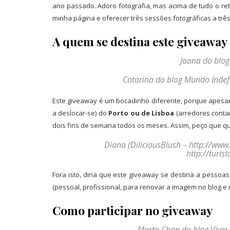
ano passado. Adoro fotografia, mas acima de tudo o retr
minha página e oferecer três sessões fotográficas a tr
A quem se destina este giveaway
Joana do blog J
Catarina do blog Mundo Indef
Este giveaway é um bocadinho diferente, porque apesar 
a deslocar-se) do
Porto ou de Lisboa
(arredores conta
dois fins de semana todos os meses. Assim, peço que qu
Diana (DiliciousBlush – http://www.
http://turis
Fora isto, diria que este giveaway se destina a pessoa
(pessoal, profissional, para renovar a imagem no blog e re
Como participar no giveaway
Marta Chan do blog Viver 