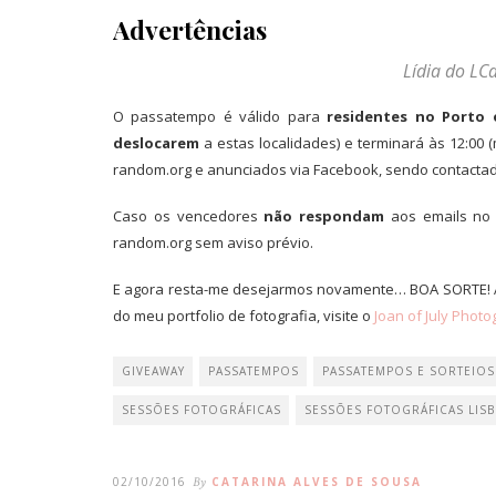
Advertências
Lídia do LCa
O passatempo é válido para
residentes no Porto 
deslocarem
a estas localidades) e terminará às 12:00 
random.org e anunciados via Facebook, sendo contacta
Caso os vencedores
não respondam
aos emails n
random.org sem aviso prévio.
E agora resta-me desejarmos novamente… BOA SORTE! Ah
do meu portfolio de fotografia, visite o
Joan of July Phot
GIVEAWAY
PASSATEMPOS
PASSATEMPOS E SORTEIOS
SESSÕES FOTOGRÁFICAS
SESSÕES FOTOGRÁFICAS LIS
02/10/2016
By
CATARINA ALVES DE SOUSA