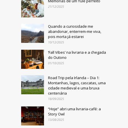
Memórias de um Yule perfeito
21/12/2025
Quando a curiosidade me
abandonar, enterrem-me viva,
pois morta já estarei
10/12/2025
‘Fall Vibes’ na livraria e a chegada
do Outono
01/10/2025
Road Trip pela Irlanda – Dia 1:
Montanhas, lagos, cascatas, uma
cidade medieval e uma bruxa
centenária
18/09/2025
“Hoje” abri uma livraria-café: a
Story Owl
13/08/2025