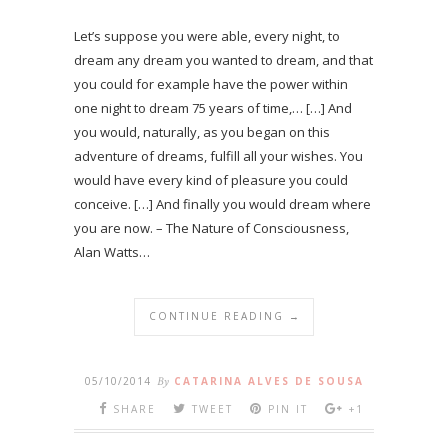
Let’s suppose you were able, every night, to
dream any dream you wanted to dream, and that
you could for example have the power within
one night to dream 75 years of time,… […] And
you would, naturally, as you began on this
adventure of dreams, fulfill all your wishes. You
would have every kind of pleasure you could
conceive. […] And finally you would dream where
you are now. – The Nature of Consciousness,
Alan Watts…
CONTINUE READING →
05/10/2014
By
CATARINA ALVES DE SOUSA
SHARE
TWEET
PIN IT
+1