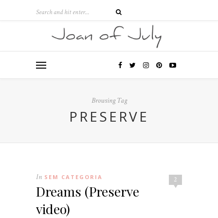
Browsing Tag
PRESERVE
In
SEM CATEGORIA
2
Dreams (Preserve
video)