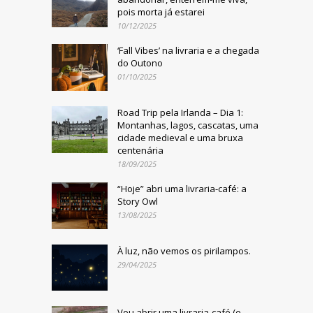
pois morta já estarei
10/12/2025
‘Fall Vibes’ na livraria e a chegada
do Outono
01/10/2025
Road Trip pela Irlanda – Dia 1:
Montanhas, lagos, cascatas, uma
cidade medieval e uma bruxa
centenária
18/09/2025
“Hoje” abri uma livraria-café: a
Story Owl
13/08/2025
À luz, não vemos os pirilampos.
29/04/2025
Vou abrir uma livraria-café (e