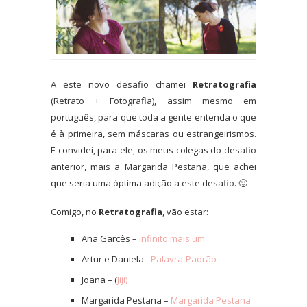
A este novo desafio chamei
Retratografia
(Retrato + Fotografia), assim mesmo em
português, para que toda a gente entenda o que
é à primeira, sem máscaras ou estrangeirismos.
E convidei, para ele, os meus colegas do desafio
anterior, mais a Margarida Pestana, que achei
que seria uma óptima adição a este desafio. 🙂
Comigo, no
Retratografia
, vão estar:
Ana Garcês –
infinito mais um
Artur e Daniela
–
Palavra-Padrão
Joana – (
Jiji)
Margarida Pestana –
Margarida Pestana