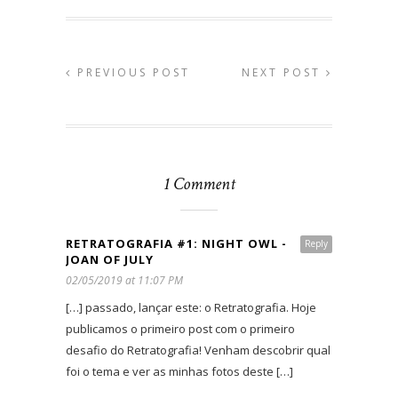
PREVIOUS POST
NEXT POST
1 Comment
RETRATOGRAFIA #1: NIGHT OWL -
Reply
JOAN OF JULY
02/05/2019 at 11:07 PM
[…] passado, lançar este: o Retratografia. Hoje
publicamos o primeiro post com o primeiro
desafio do Retratografia! Venham descobrir qual
foi o tema e ver as minhas fotos deste […]