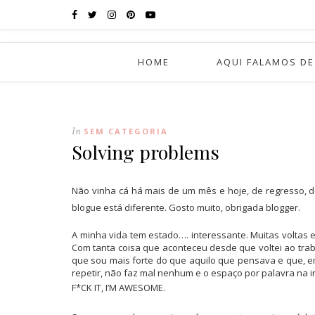
HOME
AQUI FALAMOS DE
In
SEM CATEGORIA
Solving problems
Não vinha cá há mais de um mês e hoje, de regresso,
blogue está diferente. Gosto muito, obrigada blogger.
A minha vida tem estado…. interessante. Muitas voltas e 
Com tanta coisa que aconteceu desde que voltei ao trab
que sou mais forte do que aquilo que pensava e que, em
repetir, não faz mal nenhum e o espaço por palavra na in
F*CK IT, I’M AWESOME.