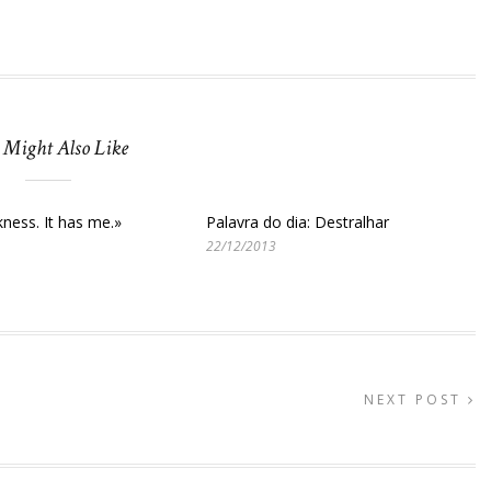
 Might Also Like
rkness. It has me.»
Palavra do dia: Destralhar
22/12/2013
NEXT POST