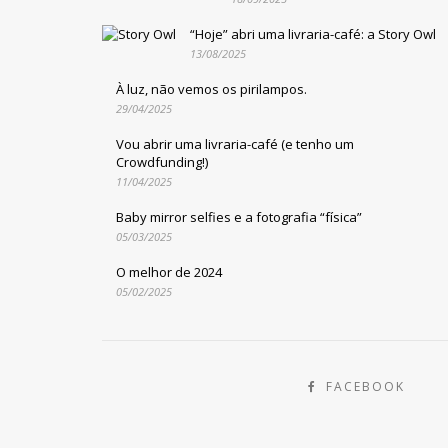
“Hoje” abri uma livraria-café: a Story Owl
13/08/2025
À luz, não vemos os pirilampos.
29/04/2025
Vou abrir uma livraria-café (e tenho um
Crowdfunding!)
11/04/2025
Baby mirror selfies e a fotografia “física”
05/03/2025
O melhor de 2024
05/02/2025
FACEBOOK