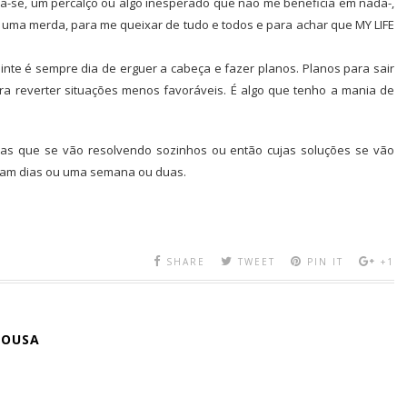
a-se, um percalço ou algo inesperado que não me beneficia em nada-,
 uma merda, para me queixar de tudo e todos e para achar que MY LIFE
inte é sempre dia de erguer a cabeça e fazer planos. Planos para sair
ra reverter situações menos favoráveis. É algo que tenho a mania de
mas que se vão resolvendo sozinhos ou então cujas soluções se vão
jam dias ou uma semana ou duas.
SHARE
TWEET
PIN IT
+1
SOUSA