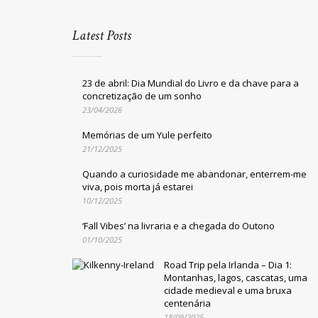
Latest Posts
23 de abril: Dia Mundial do Livro e da chave para a
concretização de um sonho
23/04/2026
Memórias de um Yule perfeito
21/12/2025
Quando a curiosidade me abandonar, enterrem-me
viva, pois morta já estarei
10/12/2025
‘Fall Vibes’ na livraria e a chegada do Outono
01/10/2025
Road Trip pela Irlanda – Dia 1:
Montanhas, lagos, cascatas, uma
cidade medieval e uma bruxa
centenária
18/09/2025