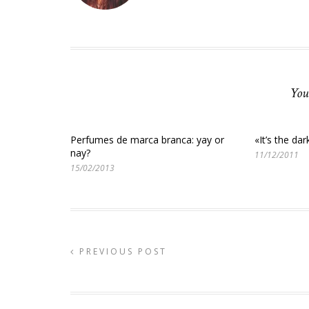
You
Perfumes de marca branca: yay or
«It’s the da
nay?
11/12/2011
15/02/2013
PREVIOUS POST