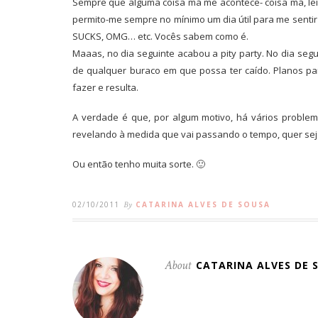
Sempre que alguma coisa má me acontece- coisa má, lei
permito-me sempre no mínimo um dia útil para me sentir
SUCKS, OMG… etc. Vocês sabem como é.
Maaas, no dia seguinte acabou a pity party. No dia segu
de qualquer buraco em que possa ter caído. Planos pa
fazer e resulta.
A verdade é que, por algum motivo, há vários proble
revelando à medida que vai passando o tempo, quer se
Ou então tenho muita sorte. 🙂
02/10/2011
By
CATARINA ALVES DE SOUSA
About
CATARINA ALVES DE 