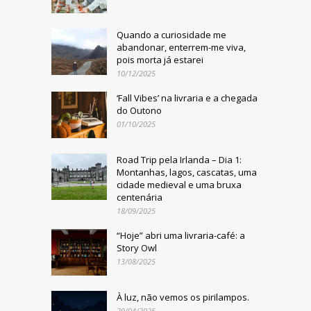
Quando a curiosidade me
abandonar, enterrem-me viva,
pois morta já estarei
10/12/2025
‘Fall Vibes’ na livraria e a chegada
do Outono
01/10/2025
Road Trip pela Irlanda – Dia 1:
Montanhas, lagos, cascatas, uma
cidade medieval e uma bruxa
centenária
18/09/2025
“Hoje” abri uma livraria-café: a
Story Owl
13/08/2025
À luz, não vemos os pirilampos.
29/04/2025