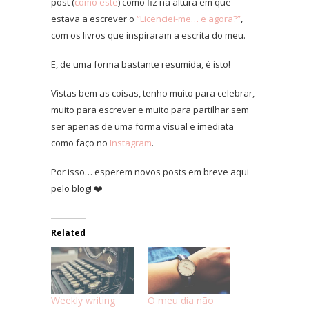
post (
como este
) como fiz na altura em que
estava a escrever o
“Licenciei-me… e agora?”
,
com os livros que inspiraram a escrita do meu.
E, de uma forma bastante resumida, é isto!
Vistas bem as coisas, tenho muito para celebrar,
muito para escrever e muito para partilhar sem
ser apenas de uma forma visual e imediata
como faço no
Instagram
.
Por isso… esperem novos posts em breve aqui
pelo blog! ❤️
Related
Weekly writing
O meu dia não