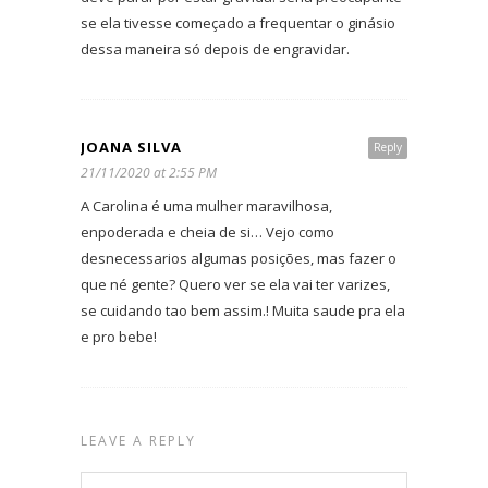
se ela tivesse começado a frequentar o ginásio
dessa maneira só depois de engravidar.
JOANA SILVA
Reply
21/11/2020 at 2:55 PM
A Carolina é uma mulher maravilhosa,
enpoderada e cheia de si… Vejo como
desnecessarios algumas posições, mas fazer o
que né gente? Quero ver se ela vai ter varizes,
se cuidando tao bem assim.! Muita saude pra ela
e pro bebe!
LEAVE A REPLY