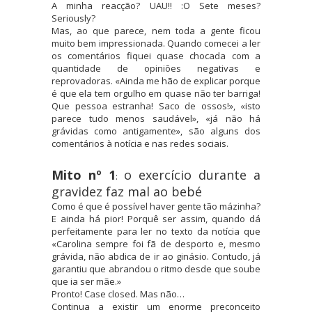
A minha reacção? UAU!! :O Sete meses?
Seriously?
Mas, ao que parece, nem toda a gente ficou
muito bem impressionada. Quando comecei a ler
os comentários fiquei quase chocada com a
quantidade de opiniões negativas e
reprovadoras. «Ainda me hão de explicar porque
é que ela tem orgulho em quase não ter barriga!
Que pessoa estranha! Saco de ossos!», «isto
parece tudo menos saudável», «já não há
grávidas como antigamente», são alguns dos
comentários à notícia e nas redes sociais.
Mito nº 1
o exercício durante a
:
gravidez faz mal ao bebé
Como é que é possível haver gente tão mázinha?
E ainda há pior! Porquê ser assim, quando dá
perfeitamente para ler no texto da notícia que
«
Carolina sempre foi fã de desporto e, mesmo
grávida, não abdica de ir ao ginásio. Contudo, já
garantiu que abrandou o ritmo desde que soube
que ia ser mãe.»
Pronto! Case closed. Mas não…
Continua a existir um enorme preconceito