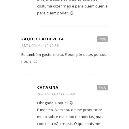
costuma dizer “não é para quem quer, é
para quem pode”. 😉
RAQUEL CALDEVILLA
Reply
15/01/2014 at 12:19 PM
Eu também gostei muito. É bom pôr estes pontos
nos is! 🙂
CATARINA
Reply
16/01/2014 at 11:00 AM
Obrigada, Raquel. 😀
É mesmo. Nem sou de me pronunciar
muito sobre este tipo de notícias, mas
com esta não resisti. O que mais me