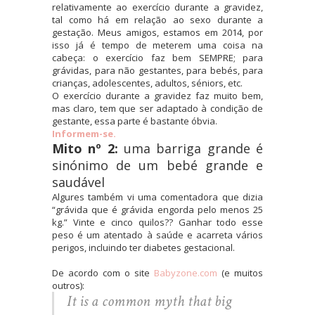
relativamente ao exercício durante a gravidez,
tal como há em relação ao sexo durante a
gestação. Meus amigos, estamos em 2014, por
isso já é tempo de meterem uma coisa na
cabeça: o exercício faz bem SEMPRE; para
grávidas, para não gestantes, para bebés, para
crianças, adolescentes, adultos, séniors, etc.
O exercício durante a gravidez faz muito bem,
mas claro, tem que ser adaptado à condição de
gestante, essa parte é bastante óbvia.
Informem-se.
Mito nº 2:
uma barriga grande é
sinónimo de um bebé grande e
saudável
Algures também vi uma comentadora que dizia
“grávida que é grávida engorda pelo menos 25
kg.” Vinte e cinco quilos?? Ganhar todo esse
peso é um atentado à saúde e acarreta vários
perigos, incluindo ter diabetes gestacional.
De acordo com o site
Babyzone.com
(e muitos
outros):
It is a common myth that big