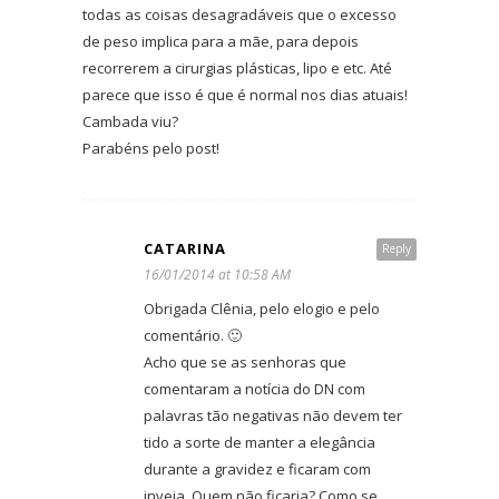
todas as coisas desagradáveis que o excesso
de peso implica para a mãe, para depois
recorrerem a cirurgias plásticas, lipo e etc. Até
parece que isso é que é normal nos dias atuais!
Cambada viu?
Parabéns pelo post!
CATARINA
Reply
16/01/2014 at 10:58 AM
Obrigada Clênia, pelo elogio e pelo
comentário. 🙂
Acho que se as senhoras que
comentaram a notícia do DN com
palavras tão negativas não devem ter
tido a sorte de manter a elegância
durante a gravidez e ficaram com
inveja. Quem não ficaria? Como se