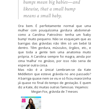
bumps mean big babies—and
likewise, that a small bump
means a small baby.
Ora bem. É perfeitamente normal que uma
mulher com pouquíssima gordura abdominal-
como a Carolina Patrocínio- tenha um ‘baby
bump’ muito pequeno. Não se esqueçam que as
barrigas das grávidas não têm só um bebé lá
dentro. Têm gordura, músculos, órgãos, etc., e
que toda a gente tem uma anatomia muito
própria. A Carolina sempre foi magra, ainda por
cima ‘malha’ no ginásio, por isso não seria de
esperar outra coisa.
Mas não é a única! Lembram-se da Kate
Middleton que esteve grávida no ano passado?
A barriga quase nem se viu e só ficou maiorzinha
já quase no final do tempo de gestação. E quem
diz a Kate, diz muitas outras famosas. Vejamos:
Megan Fox, grávida de 7 meses