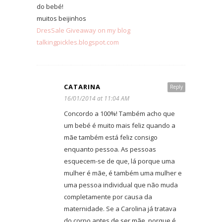
do bebé!
muitos beijinhos
DresSale Giveaway on my blog
talkingpickles.blogspot.com
CATARINA
Reply
16/01/2014 at 11:04 AM
Concordo a 100%! Também acho que
um bebé é muito mais feliz quando a
mãe também está feliz consigo
enquanto pessoa. As pessoas
esquecem-se de que, lá porque uma
mulher é mãe, é também uma mulher e
uma pessoa individual que não muda
completamente por causa da
maternidade. Se a Carolina já tratava
do corpo antes de ser mãe, porque é