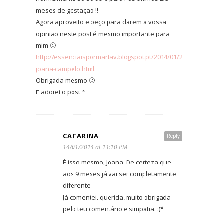
meses de gestaçao !!
Agora aproveito e peço para darem a vossa
opiniao neste post é mesmo importante para
mim 🙂
http://essenciaispormartav.blogspot.pt/2014/01/2-
joana-campelo.html
Obrigada mesmo 🙂
E adorei o post *
CATARINA
Reply
14/01/2014 at 11:10 PM
É isso mesmo, Joana. De certeza que
aos 9 meses já vai ser completamente
diferente.
Já comentei, querida, muito obrigada
pelo teu comentário e simpatia. :)*