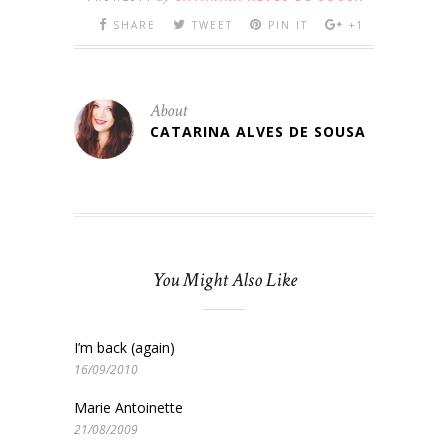
SHARE
TWEET
PIN IT
+1
About
CATARINA ALVES DE SOUSA
You Might Also Like
I’m back (again)
16/09/2010
Marie Antoinette
21/08/2009