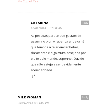
My Cup of Tea
CATARINA
Reply
16/01/2014 at 10:59 AM
As pessoas parece que gostam de
assumir o pior. A rapariga andava há
que tempos a falar em ter bebés,
claramente é algo muito desejado por
ela (e pelo marido, suponho). Duvido
que não esteja a ser devidamente
acompanhada.
Bj*
MILK WOMAN
Reply
20/01/2014 at 11:07 PM