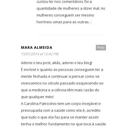
custou ler nos comentários foi a
quantidade de mulheres a dizer mal. As
mulheres conseguem ser mesmo
horríveis umas para as outras. :
MARA ALMEIDA
Reply
15/01/2014 at 12:42 PM
Adorei o teu post, aliás, adorei o teu blog!
É incrível o quanto as pessoas conseguem ter a
mente fechada e continuar a pensar como se
vivessemos no século passado esquecendo-se
que a medicina e a ciência têm mais razão do
que qualquer mito!
A Carolina Patrocínio tem um corpo invejável e
preocupada com a saúde como ela é, acredito
que tudo o que ela faz para se manter assim
tenha o melhor fundamento no que toca à saúde