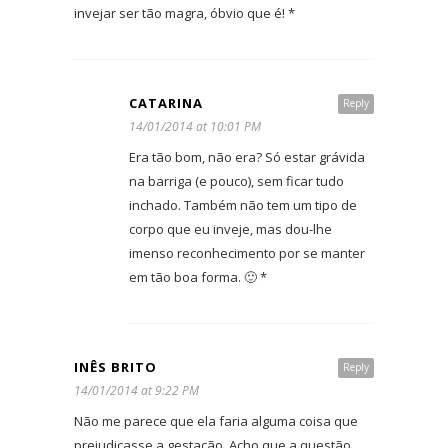
invejar ser tão magra, óbvio que é! *
CATARINA
Reply
14/01/2014 at 10:01 PM
Era tão bom, não era? Só estar grávida
na barriga (e pouco), sem ficar tudo
inchado. Também não tem um tipo de
corpo que eu inveje, mas dou-lhe
imenso reconhecimento por se manter
em tão boa forma. 🙂 *
INÊS BRITO
Reply
14/01/2014 at 9:22 PM
Não me parece que ela faria alguma coisa que
prejudicasse a gestação. Acho que a questão,