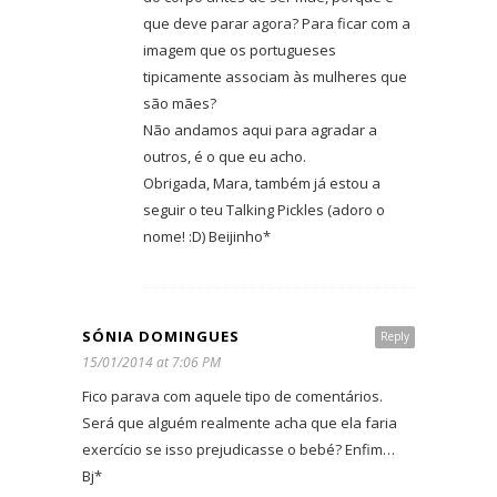
que deve parar agora? Para ficar com a
imagem que os portugueses
tipicamente associam às mulheres que
são mães?
Não andamos aqui para agradar a
outros, é o que eu acho.
Obrigada, Mara, também já estou a
seguir o teu Talking Pickles (adoro o
nome! :D) Beijinho*
SÓNIA DOMINGUES
Reply
15/01/2014 at 7:06 PM
Fico parava com aquele tipo de comentários.
Será que alguém realmente acha que ela faria
exercício se isso prejudicasse o bebé? Enfim…
Bj*