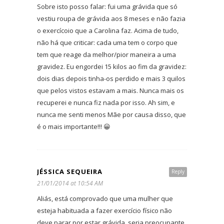
Sobre isto posso falar: fui uma grávida que só
vestiu roupa de grávida aos 8 meses e não fazia
o exercícoio que a Carolina faz. Acima de tudo,
não há que criticar: cada uma tem o corpo que
tem que reage da melhor/pior maneira a uma
gravidez. Eu engordei 15 kilos ao fim da gravidez:
dois dias depois tinha-os perdido e mais 3 quilos
que pelos vistos estavam a mais. Nunca mais os
recuperei e nunca fiz nada por isso. Ah sim, e
nunca me senti menos Mãe por causa disso, que
é o mais importante!!! 😀
JÉSSICA SEQUEIRA
Reply
21/01/2014 at 10:54 AM
Aliás, está comprovado que uma mulher que
esteja habituada a fazer exercício físico não
deve parar por estar grávida. seria preocupante