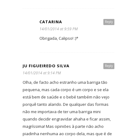
CATARINA
Reply
14/01/2014 at 9:59 PM
Obrigada, Calipso! :)*
JU FIGUEIREDO SILVA
Reply
14/01/2014 at 9:14 PM
Olha, de facto acho estranho uma barriga tão
pequena, mas cada corpo é um corpo e se ela
está bem de saúde e o bebé também não vejo
porquê tanto alarido. De qualquer das formas
não me importava de ter uma barriga mini
quando decidir engravidar ahaha e ficar assim,
magríssima! Mas opiniões à parte não acho
piadinha nenhuma ao corpo dela, mas que é de