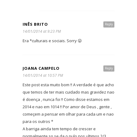
INÊS BRITO
Reply
14/01/2014 at 9:23 PM
Era *culturais e sociais. Sorry 😛
JOANA CAMPELO
Reply
14/01/2014 at 10:57 PM
Este post esta muito bom !! A verdade é que acho
que temos de ter mais cuidado mas gravidez nao
é doença , nunca foi !! Como disse estamos em
2014 e nao em 1014 !! Por amor de Deus , gente ,
começem a pensar em olhar para cada um e nao
para os outros *
A barriga ainda tem tempo de crescer e
normalmente so se da o pulo nos ultimos 2/3