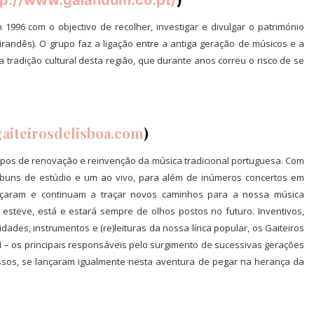
tp://www.galandum.co.pt/
)
1996 com o objectivo de recolher, investigar e divulgar o património
irandês). O grupo faz a ligação entre a antiga geração de músicos e a
tradição cultural desta região, que durante anos correu o risco de se
aiteirosdelisboa.com
)
upos de renovação e reinvenção da música tradicional portuguesa. Com
álbuns de estúdio e um ao vivo, para além de inúmeros concertos em
traçaram e continuam a traçar novos caminhos para a nossa música
s esteve, está e estará sempre de olhos postos no futuro. Inventivos,
ades, instrumentos e (re)leituras da nossa lírica popular, os Gaiteiros
1 – os principais responsáveis pelo surgimento de sucessivas gerações
sos, se lançaram igualmente nesta aventura de pegar na herança da