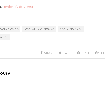
ay,
podem fazê-lo aqui
.
 GALUNDAINA
JOAN OF JULY MÚSICA
MANIC MONDAY
AYLIST
SHARE
TWEET
PIN IT
+1
SOUSA