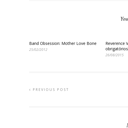
You
Band Obsession: Mother Love Bone
Reverence V
obrigatórios
25/02/2012
26/08/2015
PREVIOUS POST