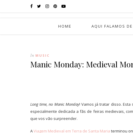
HOME
AQUI FALAMOS DE
In
MUSIC
Manic Monday: Medieval Mo
Long time, no Manic Monday
! Vamos já tratar disso. Est
especialmente dedicada a fãs de feiras medievais, co
que vos vão surpreender.
A
Viagem Medieval em Terra de Santa Maria
terminou ont