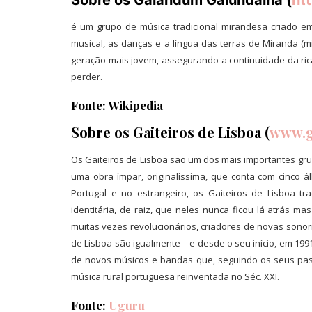
Sobre os Galandum Galundaina (
ht
é um grupo de música tradicional mirandesa criado em 
musical, as danças e a língua das terras de Miranda (m
geração mais jovem, assegurando a continuidade da rica 
perder.
Fonte: Wikipedia
Sobre os Gaiteiros de Lisboa (
www.g
Os Gaiteiros de Lisboa são um dos mais importantes gr
uma obra ímpar, originalíssima, que conta com cinco 
Portugal e no estrangeiro, os Gaiteiros de Lisboa 
identitária, de raiz, que neles nunca ficou lá atrás ma
muitas vezes revolucionários, criadores de novas sonorid
de Lisboa são igualmente – e desde o seu início, em 199
de novos músicos e bandas que, seguindo os seus pas
música rural portuguesa reinventada no Séc. XXI.
Fonte:
Uguru