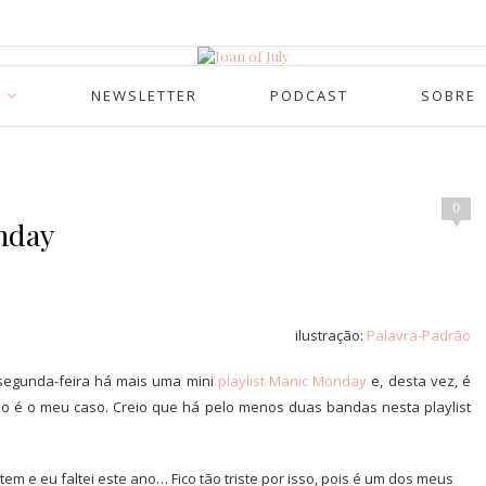
NEWSLETTER
PODCAST
SOBRE
0
nday
ilustração:
Palavra-Padrão
a segunda-feira há mais uma mini
playlist Manic Monday
e, desta vez, é
mo é o meu caso. Creio que há pelo menos duas bandas nesta playlist
em e eu faltei este ano… Fico tão triste por isso, pois é um dos meus