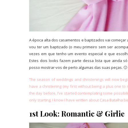
A época alta dos casamentos e baptizados vai começa
vou ter um baptizado (o meu primeiro sem ser acompa
vezes em que tenho um evento especial e que escolho
Estes dois looks fazem parte dessa lista que ainda só 
posso mostrar-vos de perto algumas das suas peças. 🙂
The
season
of weddings and
christenings
will
now
beg
have
a christening
(
my first
without
being a plus one to
the day before, I’ve started
contemplating
some possibili
only
starting
. I know I have written about
Casa Batalha
be
1st Look: Romantic & Girlie