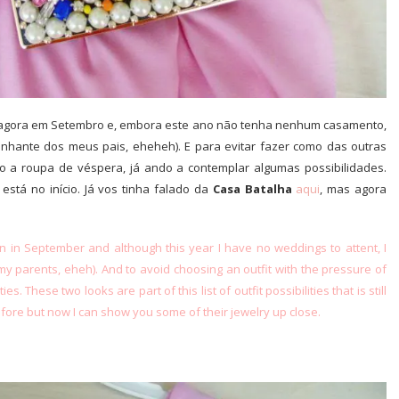
r agora em Setembro e, embora este ano não tenha nenhum casamento,
nhante dos meus pais, eheheh). E para evitar fazer como das outras
 a roupa de véspera, já ando a contemplar algumas possibilidades.
está no início. Já vos tinha falado da
Casa Batalha
aqui
, mas agora
in
in September
and although
this year
I have no weddings to attent,
I
 my parents, eheh
).
And to
avoid choosing an outfit with the pressure of
ties
.
These
two looks
are part of this
list of outfit possibilities that
is
still
fore but now I can show you some of their jewelry up close.