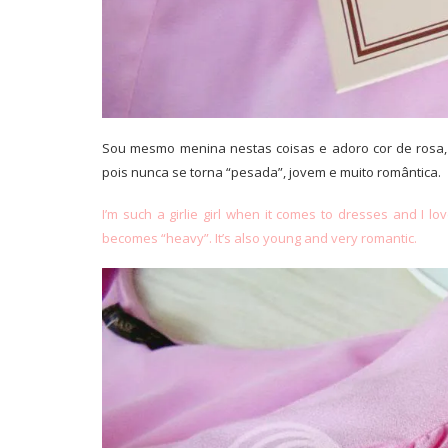
Sou mesmo menina nestas coisas e adoro cor de rosa, 
pois nunca se torna “pesada”, jovem e muito romântica.
I’m
such a girlie
girl
when it comes to dresses
and I lo
becomes
“
heavy”. It’s also
young
and very romantic
.