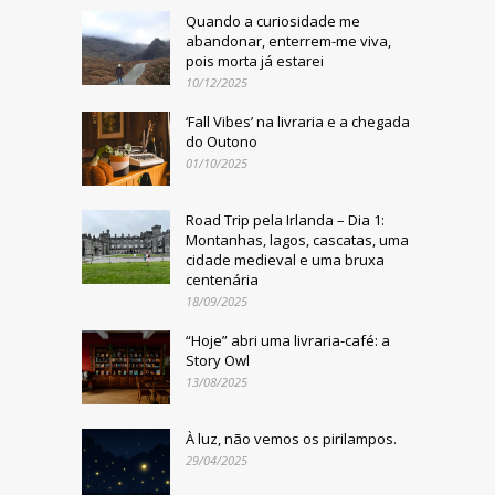
Quando a curiosidade me
abandonar, enterrem-me viva,
pois morta já estarei
10/12/2025
‘Fall Vibes’ na livraria e a chegada
do Outono
01/10/2025
Road Trip pela Irlanda – Dia 1:
Montanhas, lagos, cascatas, uma
cidade medieval e uma bruxa
centenária
18/09/2025
“Hoje” abri uma livraria-café: a
Story Owl
13/08/2025
À luz, não vemos os pirilampos.
29/04/2025