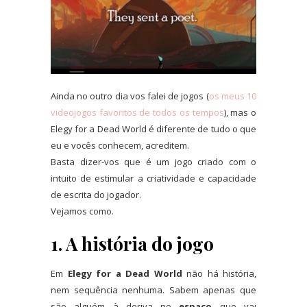
Ainda no outro dia vos falei de jogos (
os meus 10
videojogos favoritos de todos os tempos
), mas o
Elegy for a Dead World é diferente de tudo o que
eu e vocês conhecem, acreditem.
Basta dizer-vos que é um jogo criado com o
intuito de estimular a criatividade e capacidade
de escrita do jogador.
Vejamos como.
1. A história do jogo
Em
Elegy for a Dead World
não há história,
nem sequência nenhuma. Sabem apenas que
são alguém à deriva no
espaço
que vai