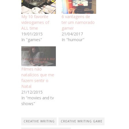
My 10 favorite
6 vantagens de
videogames of
ter um namorado
ALL time
gamer
19/01/2015
21/04/2017
In "games"
In "humour"
Filmes não
natalícios que me
fazem sentir o
Natal
21/12/2015
In "movies and tv
shows"
CREATIVE WRITING
CREATIVE WRITING GAME