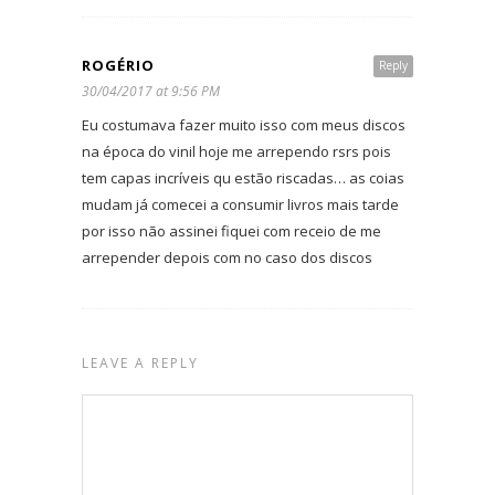
ROGÉRIO
Reply
30/04/2017 at 9:56 PM
Eu costumava fazer muito isso com meus discos
na época do vinil hoje me arrependo rsrs pois
tem capas incríveis qu estão riscadas… as coias
mudam já comecei a consumir livros mais tarde
por isso não assinei fiquei com receio de me
arrepender depois com no caso dos discos
LEAVE A REPLY