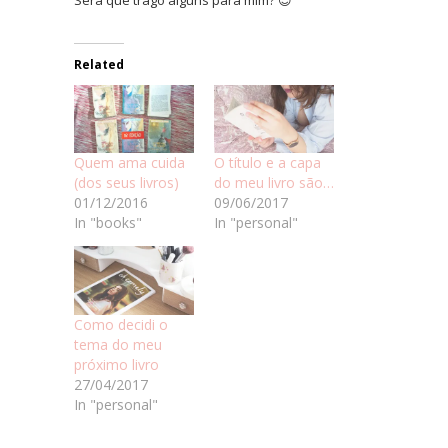
Related
Quem ama cuida
O título e a capa
(dos seus livros)
do meu livro são…
01/12/2016
09/06/2017
In "books"
In "personal"
Como decidi o
tema do meu
próximo livro
27/04/2017
In "personal"