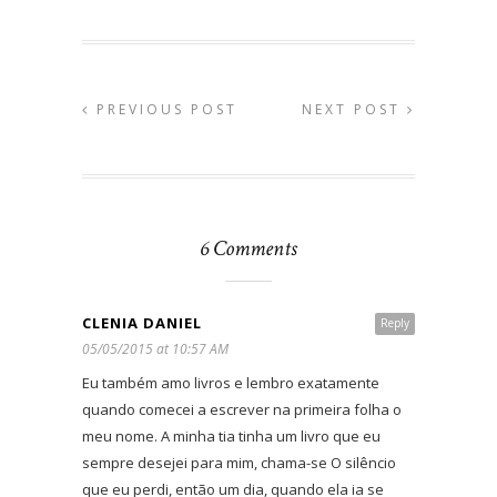
PREVIOUS POST
NEXT POST
6 Comments
CLENIA DANIEL
Reply
05/05/2015 at 10:57 AM
Eu também amo livros e lembro exatamente
quando comecei a escrever na primeira folha o
meu nome. A minha tia tinha um livro que eu
sempre desejei para mim, chama-se O silêncio
que eu perdi, então um dia, quando ela ia se