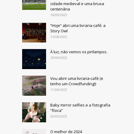
cidade medieval e uma bruxa
centenária
18/09/2025
“Hoje” abri uma livraria-café: a
Story Owl
13/08/2025
À luz, não vemos os pirilampos.
29/04/2025
Vou abrir uma livraria-café (e
tenho um Crowdfunding!)
11/04/2025
Baby mirror selfies e a fotografia
“física”
05/03/2025
O melhor de 2024