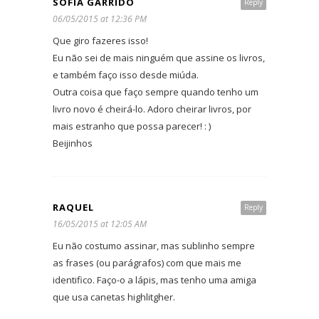
SOFIA GARRIDO
Reply
06/05/2015 at 12:36 PM
Que giro fazeres isso!
Eu não sei de mais ninguém que assine os livros,
e também faço isso desde miúda.
Outra coisa que faço sempre quando tenho um
livro novo é cheirá-lo. Adoro cheirar livros, por
mais estranho que possa parecer! : )
Beijinhos
RAQUEL
Reply
16/05/2015 at 12:05 AM
Eu não costumo assinar, mas sublinho sempre
as frases (ou parágrafos) com que mais me
identifico. Faço-o a lápis, mas tenho uma amiga
que usa canetas highlitgher.