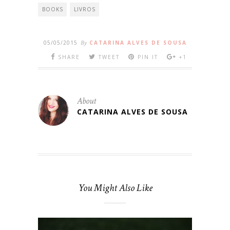
BOOKS
LIVROS
05/05/2015
By
CATARINA ALVES DE SOUSA
SHARE
TWEET
PIN IT
+1
About
CATARINA ALVES DE SOUSA
You Might Also Like