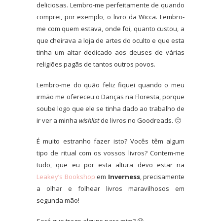
deliciosas. Lembro-me perfeitamente de quando
comprei, por exemplo, o livro da Wicca. Lembro-
me com quem estava, onde foi, quanto custou, a
que cheirava a loja de artes do oculto e que esta
tinha um altar dedicado aos deuses de várias
religiões pagãs de tantos outros povos.
Lembro-me do quão feliz fiquei quando o meu
irmão me ofereceu o Danças na Floresta, porque
soube logo que ele se tinha dado ao trabalho de
ir ver a minha
wishlist
de livros no Goodreads. 🙂
É muito estranho fazer isto? Vocês têm algum
tipo de ritual com os vossos livros? Contem-me
tudo, que eu por esta altura devo estar na
Leakey’s Bookshop
em
Inverness
, precisamente
a olhar e folhear livros maravilhosos em
segunda mão!
Será que trago alguns para mim? 😉