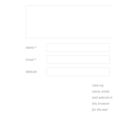
Name
*
Email
*
Website
Save my
name, email,
and website in
this browser
for the next