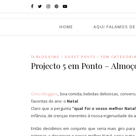
HOME
AQUI FALAMOS DE
In
BLOGGING
GUEST POSTS
SEM CATEGORI
/
/
Projecto 5 em Ponto – Almoç
Cinco bloggers
, boa comida, bebidas deliciosas, conve
favoritas do ano: o
Natal
.
Claro que a pergunta
“qual foi o vosso melhor Natal
infância, de crenças inerentes à nossa ingenuidade da al
Então decidimos em conjunto que seria mais giro par
próprias a descrever o nosso melhor Natal, seria outra