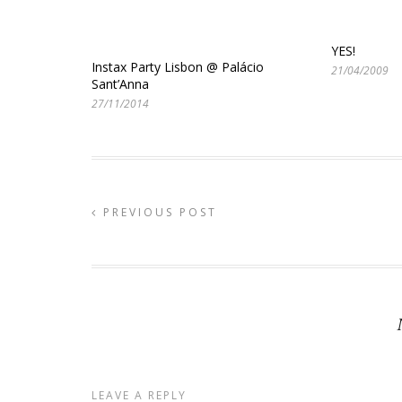
YES!
Instax Party Lisbon @ Palácio
21/04/2009
Sant’Anna
27/11/2014
PREVIOUS POST
LEAVE A REPLY