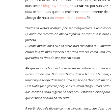
mas sim no
blog Daydreams
, da
Catarina
; por sua vez,
toda (é daquelas que nos enche instantaneamente de es
almoço de Natal do
Projecto 5 em Ponto
. 🙂
“Todos os Natais acabam por ser inesquecíveis, é uma épo
Quando me recordo da minha infância, os dias que guardo 
favorita.
Durante muitos anos eu e os meus pais rumámos a Guimarães
estava lá a tia mais especial e a prima que era como uma irm
que todos os dias do ano fossem assim.
Até que as doze badaladas soassem eu andava aos pulos no sof
Bravo Bravíssimo. Num dos Natais (devia ter uns 8/9 anos) 
tamanho) e se apertássemos uma espécie de “bomba” mexia a
Este Natal foi diferente porque o Pai Natal chegou mais ced
das escadas, toda a gente na sala ficou estática a olhar par
que eu tinha pedido ao Pai Natal.
A partir daquele dia nunca mais ninguém me pode dizer que o 