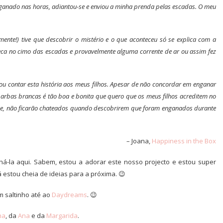
nganado nas horas, adiantou-se e enviou a minha prenda pelas escadas. O meu
zmente!) tive que descobrir o mistério e o que aconteceu só se explica com a
ca no cimo das escadas e provavelmente alguma corrente de ar ou assim fez
ou contar esta história aos meus filhos. Apesar de não concordar em enganar
 barbas brancas é tão boa e bonita que quero que os meus filhos acreditem no
mãe, não ficarão chateados quando descobrirem que foram enganados durante
– Joana,
Happiness in the Box
lhá-la aqui. Sabem, estou a adorar este nosso projecto e estou super
 estou cheia de ideias para a próxima. 😉
um saltinho até ao
Daydreams
. 😉
na
, da
Ana
e da
Margarida
.