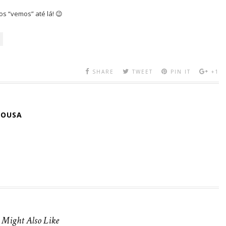
os “vemos” até lá! 😉
SHARE
TWEET
PIN IT
+1
SOUSA
 Might Also Like