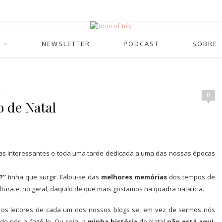
NEWSLETTER
PODCAST
SOBRE
A
0
o de Natal
rsas interessantes e toda uma tarde dedicada a uma das nossas épocas
?”
tinha que surgir. Falou-se das
melhores memórias
dos tempos de
tura e, no geral
, daquilo de que mais gostamos na quadra natalícia.
a os leitores de cada um dos nossos blogs se, em vez de sermos nós
 de nós a fazê-lo. Ou seja, a
minha história
de Natal
não está aqui
,