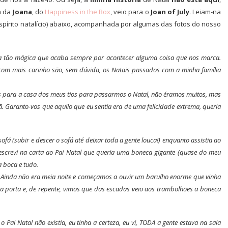
 a da
Joana
, do
Happiness in the Box
, veio para o
Joan of July
. Leiam-na
pírito natalício) abaixo, acompanhada por algumas das fotos do nosso
ca tão mágica que acaba sempre por acontecer alguma coisa que nos marca.
com mais carinho são, sem dúvida, os Natais passados com a minha família
 para a casa dos meus tios para passarmos o Natal, não éramos muitos, mas
ã. Garanto-vos que aquilo que eu sentia era de uma felicidade extrema, queria
á (subir e descer o sofá até deixar toda a gente louca!) enquanto assistia ao
escrevi na carta ao Pai Natal que queria uma boneca gigante (quase do meu
 boca e tudo.
o! Ainda não era meia noite e começamos a ouvir um barulho enorme que vinha
a a porta e, de repente, vimos que das escadas veio aos trambolhões a boneca
Pai Natal não existia, eu tinha a certeza, eu vi, TODA a gente estava na sala