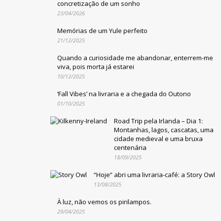
concretização de um sonho
23/04/2026
Memórias de um Yule perfeito
21/12/2025
Quando a curiosidade me abandonar, enterrem-me
viva, pois morta já estarei
10/12/2025
‘Fall Vibes’ na livraria e a chegada do Outono
01/10/2025
Road Trip pela Irlanda – Dia 1:
Montanhas, lagos, cascatas, uma
cidade medieval e uma bruxa
centenária
18/09/2025
“Hoje” abri uma livraria-café: a Story Owl
13/08/2025
À luz, não vemos os pirilampos.
29/04/2025