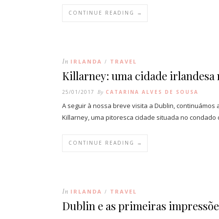
CONTINUE READING →
In
IRLANDA
TRAVEL
/
Killarney: uma cidade irlandesa
25/01/2017
By
CATARINA ALVES DE SOUSA
A seguir à nossa breve visita a Dublin, continuámo
Killarney, uma pitoresca cidade situada no condado
CONTINUE READING →
In
IRLANDA
TRAVEL
/
Dublin e as primeiras impressões