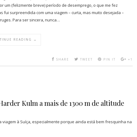
i por um (felizmente breve) período de desemprego, o que me fez
 Mas fui surpreendida com uma viagem – curta, mas muito desejada –
Bruges. Para ser sincera, nunca…
TINUE READING →
SHARE
TWEET
PIN IT
+1
 Harder Kulm a mais de 1300 m de altitude
ha viagem à Suíça, especialmente porque ainda está bem fresquinha na