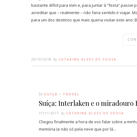
bastante difícil para mim e, para juntar à “festa” passe
acreditar que – realmente – não faria sentido ir viajar.
para um dos destinos que mais queria visitar este ano: 
CON
29/10/2018
By
CATARINA ALVES DE SOUSA
In
SUÍÇA
TRAVEL
/
Suíça: Interlaken e o miradouro
17/11/2017
By
CATARINA ALVES DE SOUSA
Chegou finalmente a hora de vos falar sobre a min
memória (e não só pela neve que por lá…