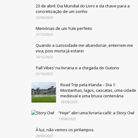
23 de abril: Dia Mundial do Livro e da chave para a
concretização de um sonho
23/04/2026
Memórias de um Yule perfeito
21/12/2025
Quando a curiosidade me abandonar, enterrem-me
viva, pois morta já estarei
10/12/2025
‘Fall Vibes’ na livraria e a chegada do Outono
01/10/2025
Road Trip pela Irlanda – Dia 1:
Montanhas, lagos, cascatas, uma cidade
medieval e uma bruxa centenária
18/09/2025
“Hoje” abri uma livraria-café: a Story Owl
13/08/2025
À luz, não vemos os pirilampos.
29/04/2025