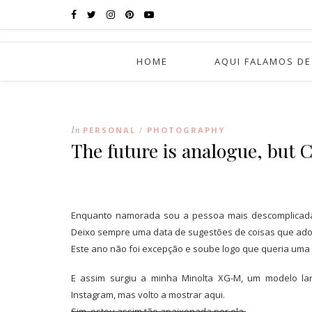
HOME
AQUI FALAMOS DE
In
PERSONAL
PHOTOGRAPHY
/
The future is analogue, but 
Enquanto namorada sou a pessoa mais descomplicada 
Deixo sempre uma data de sugestões de coisas que adorar
Este ano não foi excepção e soube logo que queria uma 
E assim surgiu a minha
Minolta XG-M, um modelo lan
Instagram, mas volto a mostrar aqui.
Sim, estou assim tão apaixonada por ela.