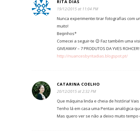
RITA DIAS
19/12/2015 at 11:04 PM
Nunca experimentei tirar fotografias com u
muito!
Beijinhos*
Comecei a seguir-te 😉 Faz também uma vis
GIVEAWAY – 7 PRODUTOS DA YVES ROHCER!
http://nuancesbyritadias.blogspot.pt/
CATARINA COELHO
20/12/2015 at 2:32 PM
Que máquina linda e cheia de história! Vais 
Tenho lá em casa uma Pentax analógica que
Mas quero ver se não a deixo muito tempo