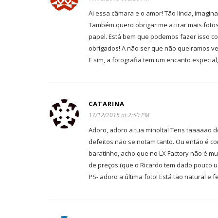
Ai essa câmara e o amor! Tão linda, imagi
Também quero obrigar me a tirar mais fotos
papel. Está bem que podemos fazer isso co
obrigados! A não ser que não queiramos ver
E sim, a fotografia tem um encanto especial, 
CATARINA
17/12/2015 at 2:50 PM
Adoro, adoro a tua minolta! Tens taaaaao 
defeitos não se notam tanto. Ou então é co
baratinho, acho que no LX Factory não é mu
de preços (que o Ricardo tem dado pouco us
PS- adoro a última foto! Está tão natural e f