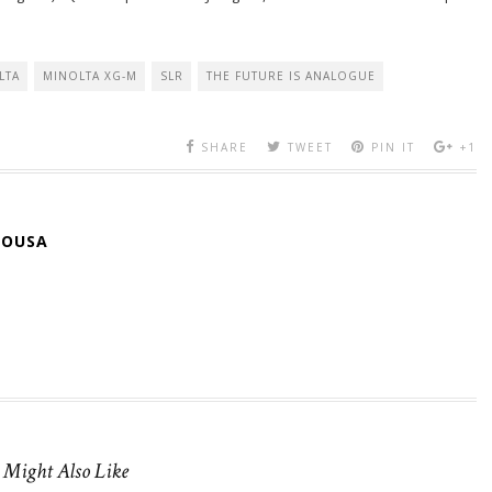
LTA
MINOLTA XG-M
SLR
THE FUTURE IS ANALOGUE
SHARE
TWEET
PIN IT
+1
SOUSA
 Might Also Like