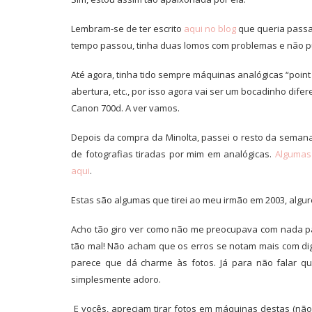
Lembram-se de ter escrito
aqui no blog
que queria passa
tempo passou, tinha duas lomos com problemas e não pu
Até agora, tinha tido sempre máquinas analógicas “point 
abertura, etc., por isso agora vai ser um bocadinho dif
Canon 700d. A ver vamos.
Depois da compra da Minolta, passei o resto da semana 
de fotografias tiradas por mim em analógicas.
Algumas
aqui
.
Estas são algumas que tirei ao meu irmão em 2003, algur
Acho tão giro ver como não me preocupava com nada p
tão mal! Não acham que os erros se notam mais com digi
parece que dá charme às fotos. Já para não falar q
simplesmente adoro.
E vocês, apreciam tirar fotos em máquinas destas (não