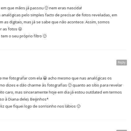
na em que mãos já passou 🙂 nem eras nascida!
 analógicas pelo simples facto de precisar de fotos reveladas, em
m as digitais, mas já se sabe que não acontece. Assim, somos
 as fotos 😛
tem o seu próprio filtro 🙂
Reply
de me fotografar com ela 😀 acho mesmo que nas analógicas os
mo dizes e dão charme às fotografias 🙂 quanto ao sítio para revelar
ito caro, mas sinceramente hoje em dia já estou outdated em termos
o à Diana dele). Beijinhos*
eliz que fiquei logo de sorrisinho nos lábios 🙂