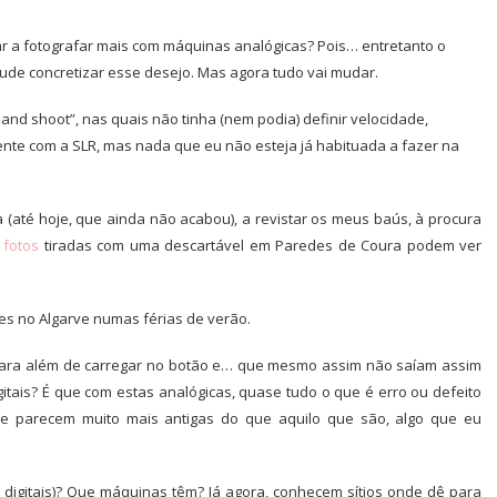
r a fotografar mais com máquinas analógicas? Pois… entretanto o
de concretizar esse desejo. Mas agora tudo vai mudar.
and shoot”, nas quais não tinha (nem podia) definir velocidade,
erente com a SLR, mas nada que eu não esteja já habituada a fazer na
(até hoje, que ainda não acabou), a revistar os meus baús, à procura
 fotos
tiradas com uma descartável em Paredes de Coura podem ver
es no Algarve numas férias de verão.
ara além de carregar no botão e… que mesmo assim não saíam assim
tais? É que com estas analógicas, quase tudo o que é erro ou defeito
ue parecem muito mais antigas do que aquilo que são, algo que eu
 digitais)? Que máquinas têm? Já agora, conhecem sítios onde dê para