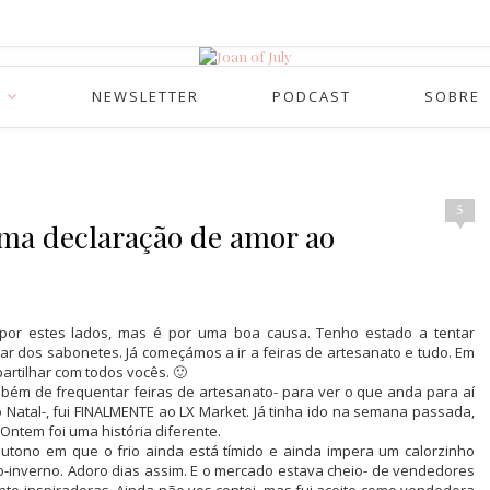
NEWSLETTER
PODCAST
SOBRE
5
ma declaração de amor ao
por estes lados, mas é por uma boa causa. Tenho estado a tentar
r dos sabonetes. Já começámos a ir a feiras de artesanato e tudo. Em
partilhar com todos vocês. 🙂
bém de frequentar feiras de artesanato- para ver o que anda para aí
o Natal-, fui FINALMENTE ao LX Market. Já tinha ido na semana passada,
Ontem foi uma história diferente.
outono em que o frio ainda está tímido e ainda impera um calorzinho
o-inverno. Adoro dias assim. E o mercado estava cheio- de vendedores