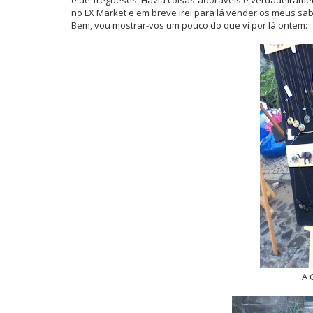
e de fregueses. Havia coisas adoráveis e verdadeiramen
no LX Market e em breve irei para lá vender os meus sa
Bem, vou mostrar-vos um pouco do que vi por lá ontem:
A 