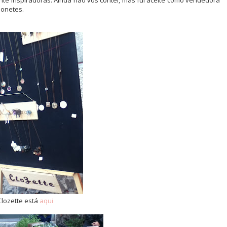
te inspiradoras. Ainda não vos contei, mas fui aceite como vendedora
bonetes.
Clozette está
aqui