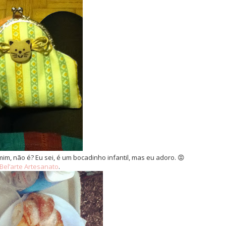
im, não é? Eu sei, é um bocadinho infantil, mas eu adoro. 😡
Bel’arte Artesanato
.