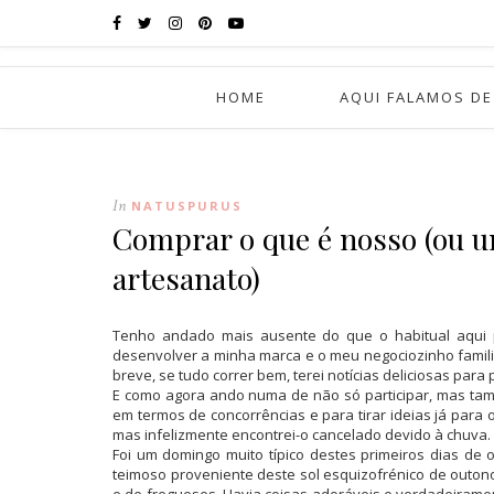
HOME
AQUI FALAMOS DE
In
NATUSPURUS
Comprar o que é nosso (ou u
artesanato)
Tenho andado mais ausente do que o habitual aqui 
desenvolver a minha marca e o meu negociozinho familia
breve, se tudo correr bem, terei notícias deliciosas para 
E como agora ando numa de não só participar, mas tam
em termos de concorrências e para tirar ideias já para 
mas infelizmente encontrei-o cancelado devido à chuva. 
Foi um domingo muito típico destes primeiros dias de 
teimoso proveniente deste sol esquizofrénico de outon