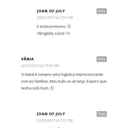
JOAN OF JULY
Reply
03/01/2017 at 1:51 PM
E estava mesmo. 🙂
Obrigada, Lúcia! <3
VÂNIA
Reply
26/12/2016 at 10:43 AM
O Natal é sempre uma logística impressionante
com as famílias. Mas tudo se arranja. Espero que
tenha sido bom. 🙂
JOAN OF JULY
Reply
03/01/2017 at 1:51 PM