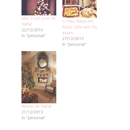
Sim, é um post de
O meu Natal em
Natal
fotos: este ano foi
22/12/2010
assim
In "personal"
27/12/2013
In "personal"
Rituais de Natal
21/12/2013
In "personal"