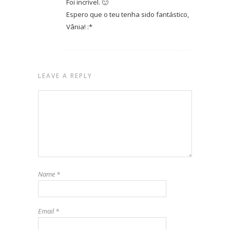
Foi incrível. 🙂
Espero que o teu tenha sido fantástico,
Vânia! :*
LEAVE A REPLY
Name
*
Email
*