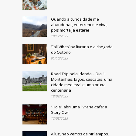
Quando a curiosidade me
abandonar, enterrem-me viva,
pois morta já estarei
10/12/2025
‘Fall Vibes’ na livraria e a chegada
do Outono
01/10/2025
Road Trip pela Irlanda – Dia 1:
Montanhas, lagos, cascatas, uma
cidade medieval e uma bruxa
centenária
18/09/2025
“Hoje” abri uma livraria-café: a
Story Owl
13/08/2025
À luz, não vemos os pirilampos.