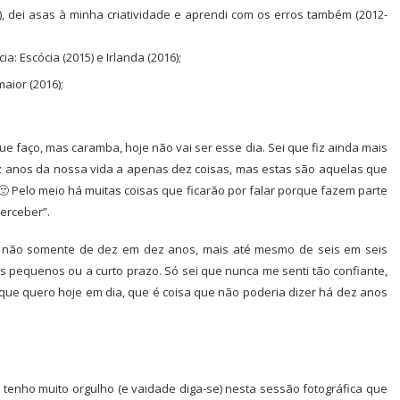
), dei asas à minha criatividade e aprendi com os erros também (2012-
: Escócia (2015) e Irlanda (2016);
ior (2016);
ue faço, mas caramba, hoje não vai ser esse dia. Sei que fiz ainda mais
ez anos da nossa vida a apenas dez coisas, mas estas são aquelas que
 🙂 Pelo meio há muitas coisas que ficarão por falar porque fazem parte
erceber”.
a, não somente de dez em dez anos, mais até mesmo de seis em seis
s pequenos ou a curto prazo. Só sei que nunca me senti tão confiante,
 que quero hoje em dia, que é coisa que não poderia dizer há dez anos
 tenho muito orgulho (e vaidade diga-se) nesta sessão fotográfica que