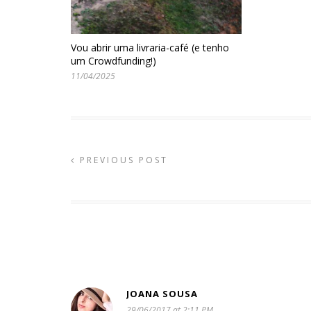
Vou abrir uma livraria-café (e tenho
um Crowdfunding!)
11/04/2025
PREVIOUS POST
JOANA SOUSA
29/06/2017 at 2:11 PM