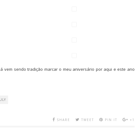
já vem sendo tradição marcar o meu aniversário por aqui e este ano
ULY
SHARE
TWEET
PIN IT
+1