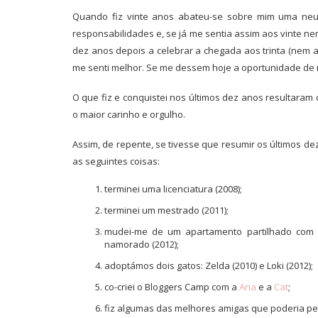
Quando fiz vinte anos abateu-se sobre mim uma neura
responsabilidades e, se já me sentia assim aos vinte ne
dez anos depois a celebrar a chegada aos trinta (nem 
me senti melhor. Se me dessem hoje a oportunidade de r
O que fiz e conquistei nos últimos dez anos resultara
o maior carinho e orgulho.
Assim, de repente, se tivesse que resumir os últimos de
as seguintes coisas:
terminei uma licenciatura (2008);
terminei um mestrado (2011);
mudei-me de um apartamento partilhado com 
namorado (2012);
adoptámos dois gatos: Zelda (2010) e Loki (2012);
co-criei o Bloggers Camp com a
Ana
e a
Cat
;
fiz algumas das melhores amigas que poderia ped