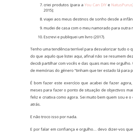
criei produtos (para a
You Can DIY
e
NatusPurus
2015);
viajei aos meus destinos de sonho desde a infância
mudei de casa com o meu namorado para outra ma
Escrevi e publiquei um livro (2017).
Tenho uma tendência terrível para desvalorizar tudo o q
do que aquilo que listei aqui, afinal não se resumem d
decidi partilhar com vocês e das quais mais me orgulho.
de memórias do género “tinham que ter estado lá para p
É bom fazer este exercício que acabei de fazer agor
meses para fazer o ponto de situação de objectivos mai
feliz e criativa como agora. Sei muito bem quem sou e o
atrás.
E não troco isso por nada.
E por falar em confiança e orgulho… devo dizer-vos que