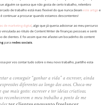
e alguém se queixa que não gosta de certo trabalho, relembro
rcado de trabalho está mais flexível do que nunca (leiam
este artigo
e
o é continuar a procurar quando estamos descontentes!
as de marketing digital
, algo que já queria adicionar ao meu percurso
do vinculada ao rótulo de Content Writer de finanças pessoais e senti
o de clientes. E foi assim que me afastei um bocadinho do content
ing
para
redes sociais
.
iosa por vos contar tudo sobre o meu novo trabalho, partilho esta
estar a conseguir “ganhar a vida” a escrever, ainda
 expressões diferentes ao longo dos anos. Choca-me
que mais gosto: escrever e ter ideias criativas.
s reconhecerem o meu trabalho a ponto de me
poder
ter clientes enquanto freelancer
.