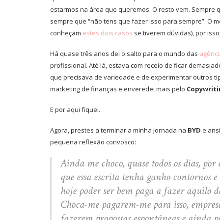
estarmos na área que queremos. O resto vem. Sempre qu
sempre que “não tens que fazer isso para sempre”. O me
conheçam
estes dois casos
se tiverem dúvidas), por iss
Há quase três anos dei o salto para o mundo das
agênci
profissional. Até lá, estava com receio de ficar demasia
que precisava de variedade e de experimentar outros tip
marketing de finanças e enveredei mais pelo
Copywrit
E por aqui fiquei.
Agora, prestes a terminar a minha jornada na
BYD
e ans
pequena reflexão convosco:
Ainda me choco, quase todos os dias, por 
que essa escrita tenha ganho contornos e
hoje poder ser bem paga a fazer aquilo de 
Choca-me pagarem-me para isso, empresa
fazerem propostas espontâneas e ainda 