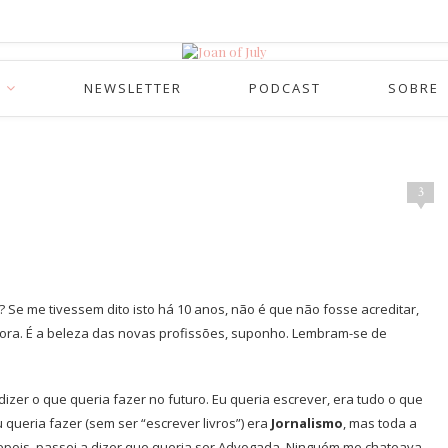
NEWSLETTER
PODCAST
SOBRE
3
 Se me tivessem dito isto há 10 anos, não é que não fosse acreditar,
gora. É a beleza das novas profissões, suponho. Lembram-se de
izer o que queria fazer no futuro. Eu queria escrever, era tudo o que
 queria fazer (sem ser “escrever livros”) era
Jornalismo
, mas toda a
epois, passei a dizer que queria ser Advogada. Ninguém me chateava