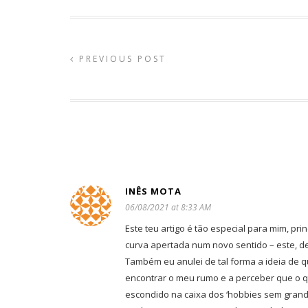
PREVIOUS POST
INÊS MOTA
06/08/2021 at 8:33 AM
Este teu artigo é tão especial para mim, pr
curva apertada num novo sentido – este, de
Também eu anulei de tal forma a ideia de 
encontrar o meu rumo e a perceber que o 
escondido na caixa dos ‘hobbies sem grande 