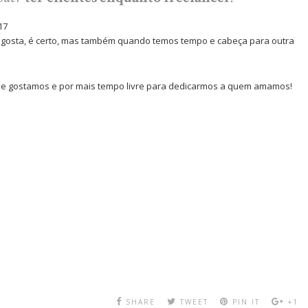
17
 gosta, é certo, mas também quando temos tempo e cabeça para outra
ue gostamos e por mais tempo livre para dedicarmos a quem amamos!
SHARE
TWEET
PIN IT
+1