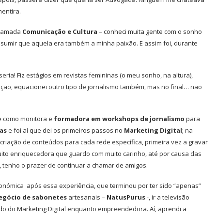
entira.
hamada
Comunicação e Cultura
– conheci muita gente com o sonho
assumir que aquela era também a minha paixão. E assim foi, durante
eria! Fiz estágios em revistas femininas (o meu sonho, na altura),
ação, equacionei outro tipo de jornalismo também, mas no final… não
e como monitora e
formadora em workshops de jornalismo
para
ias
e foi aí que dei os primeiros passos no
Marketing Digital
; na
 criação de conteúdos para cada rede específica, primeira vez a gravar
 muito enriquecedora que guardo com muito carinho, até por causa das
, tenho o prazer de continuar a chamar de amigos.
nómica após essa experiência, que terminou por ter sido “apenas”
egócio de sabonetes
artesanais –
NatusPurus
-, ir a televisão
o do Marketing Digital enquanto empreendedora. Aí, aprendi a