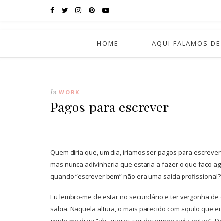
HOME
AQUI FALAMOS DE
In
WORK
Pagos para escrever
Quem diria que, um dia, iríamos ser pagos para escrever?
mas nunca adivinharia que estaria a fazer o que faço a
quando “escrever bem” não era uma saída profissional?
Eu lembro-me de estar no secundário e ter vergonha de d
sabia. Naquela altura, o mais parecido com aquilo que eu
gente me dizia “ah, queres ser desempregada então”. D