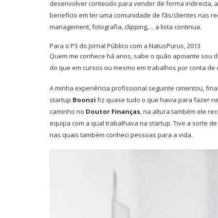
desenvolver conteúdo para vender de forma indirecta, 
benefício em ter uma comunidade de fãs/clientes nas red
management, fotografia, clipping,… a lista continua.
Para o P3 do Jornal Público com a NatusPurus, 2013
Quem me conhece há anos, sabe o quão apoiante sou d
do que em cursos ou mesmo em trabalhos por conta de o
A minha experiência profissional seguinte cimentou, fi
startup
Boonzi
fiz quase tudo o que havia para fazer n
caminho no
Doutor Finanças
, na altura também ele r
equipa com a qual trabalhava na startup. Tive a sorte d
nas quais também conheci pessoas para a vida.