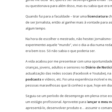
ou questionava para além disso, mas eu sabia que era m
Quando fui para a faculdade – tirar uma
licenciatura
c
de ser Jornalista, então aí ganhei mais à vontade para 
algum tempo.
Na hora de escolher o mestrado, não hesitei: Jornalismo s
experimentei aquele “mundo”, vivi o dia-a-dia numa red
era bem isso. Só não sabia o que poderia ser.
A vida acabou por me presentear com uma oportunidad
crianças, jovens, adultos e seniores no
Diário de Notíc
actualização das redes sociais (Facebook e Youtube), na
podcasts
e vídeos, etc. Foi uma experiência incrível e
pessoas maravilhosas que lá conheci e que, hoje em dia
Seguiu-se um período de desemprego em plena crise eco
um estágio profissional. Aproveitei para l
ançar o meu n
apresentá-lo, desenvolver produto e… assumir o comand