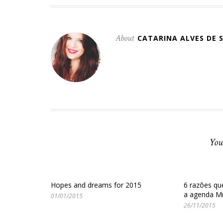
About
CATARINA ALVES DE 
You
Hopes and dreams for 2015
6 razões qu
a agenda Mr
01/01/2015
26/11/2015