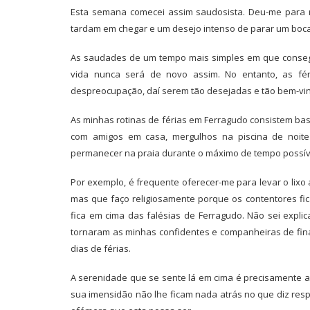
Esta semana comecei assim saudosista. Deu-me para re
tardam em chegar e um desejo intenso de parar um boc
As saudades de um tempo mais simples em que consegu
vida nunca será de novo assim. No entanto, as fé
despreocupação, daí serem tão desejadas e tão bem-vi
As minhas rotinas de férias em Ferragudo consistem basi
com amigos em casa, mergulhos na piscina de noite 
permanecer na praia durante o máximo de tempo possíve
Por exemplo, é frequente oferecer-me para levar o lixo 
mas que faço religiosamente porque os contentores ficam
fica em cima das falésias de Ferragudo. Não sei expli
tornaram as minhas confidentes e companheiras de fina
dias de férias.
A serenidade que se sente lá em cima é precisamente a
sua imensidão não lhe ficam nada atrás no que diz resp