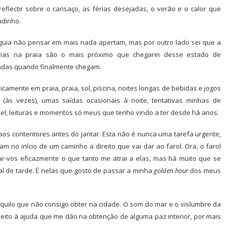
flectir sobre o cansaço, as férias desejadas, o verão e o calor que
adinho.
ia não pensar em mais nada apertam, mas por outro lado sei que a
rias na praia são o mais próximo que chegarei desse estado de
ndas quando finalmente chegam.
camente em praia, praia, sol, piscina, noites longas de bebidas e jogos
(às vezes), umas saídas ocasionais à noite, tentativas minhas de
l, leituras e momentos só meus que tenho vindo a ter desde há anos.
aos contentores antes do jantar. Esta não é nunca uma tarefa urgente,
 no início de um caminho a direito que vai dar ao farol. Ora, o farol
car-vos eficazmente o que tanto me atrai a elas, mas há muito que se
l de tarde. É nelas que gosto de passar a minha
golden hour
dos meus
quilo que não consigo obter na cidade. O som do mar e o vislumbre da
eito à ajuda que me dão na obtenção de alguma paz interior, por mais