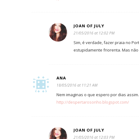
JOAN OF JULY
21/05/2016 at 12:02 PM
Sim, é verdade, fazer praia no Po
estupidamente friorenta. Mas não 
ANA
18/05/2016 at 11:21 AM
Nem imaginas o que espero por dias assim…
http://despertarosonho.blogspot.com/
JOAN OF JULY
21/05/2016 at 12:03 PM