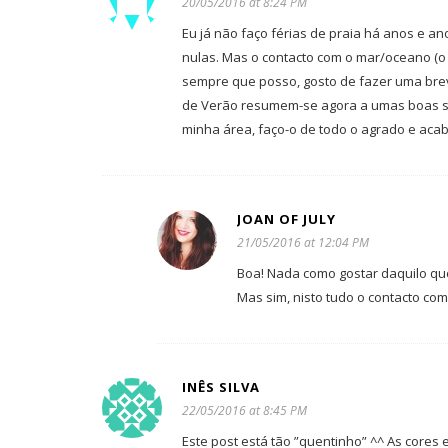
20/05/2016 at 8:24 PM
Eu já não faço férias de praia há anos e a
nulas. Mas o contacto com o mar/oceano (o 
sempre que posso, gosto de fazer uma brev
de Verão resumem-se agora a umas boas s
minha área, faço-o de todo o agrado e ac
JOAN OF JULY
21/05/2016 at 12:04 PM
Boa! Nada como gostar daquilo qu
Mas sim, nisto tudo o contacto co
INÊS SILVA
22/05/2016 at 8:45 PM
Este post está tão ”quentinho” ^^ As cor