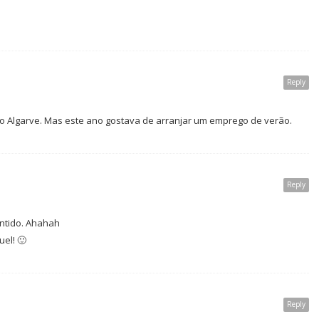
Reply
no Algarve. Mas este ano gostava de arranjar um emprego de verão.
Reply
entido. Ahahah
el! 🙂
Reply