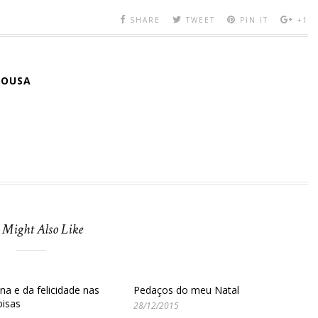
SHARE
TWEET
PIN IT
+1
SOUSA
 Might Also Like
a e da felicidade nas
Pedaços do meu Natal
oisas
28/12/2015