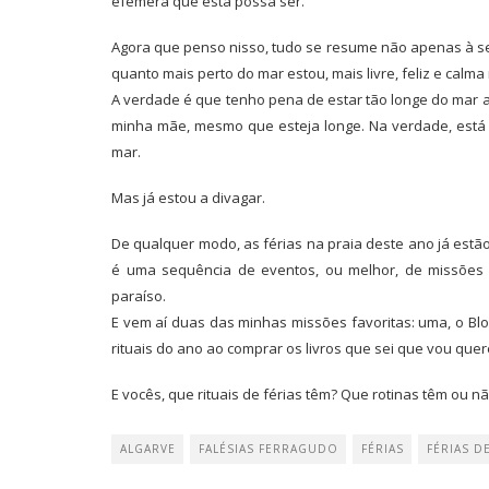
efémera que esta possa ser.
Agora que penso nisso, tudo se resume não apenas à se
quanto mais perto do mar estou, mais livre, feliz e calma
A verdade é que tenho pena de estar tão longe do mar a
minha mãe, mesmo que esteja longe. Na verdade, está p
mar.
Mas já estou a divagar.
De qualquer modo, as férias na praia deste ano já estão
é uma sequência de eventos, ou melhor, de missões
paraíso.
E vem aí duas das minhas missões favoritas: uma, o Bl
rituais do ano ao comprar os livros que sei que vou quere
E vocês, que rituais de férias têm? Que rotinas têm ou 
ALGARVE
FALÉSIAS FERRAGUDO
FÉRIAS
FÉRIAS D