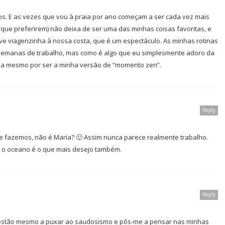
nos. E as vezes que vou à praia por ano começam a ser cada vez mais
que preferirem) não deixa de ser uma das minhas coisas favoritas, e
e viagenzinha à nossa costa, que é um espectáculo. As minhas rotinas
emanas de trabalho, mas como é algo que eu simplesmente adoro da
aba mesmo por ser a minha versão de “momento zen”.
Reply
e fazemos, não é Maria? 🙂 Assim nunca parece realmente trabalho.
m o oceano é o que mais desejo também.
Reply
es estão mesmo a puxar ao saudosismo e pôs-me a pensar nas minhas