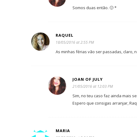
Somos duas então. 🙂 *
RAQUEL
18/05/2016 at 2:55 PM
As minhas férias vão ser passadas, claro, 
JOAN OF JULY
21/05/2016 at 12:03 PM
Sim, no teu caso faz ainda mais s
Espero que consigas arranjar, Raqu
MARIA