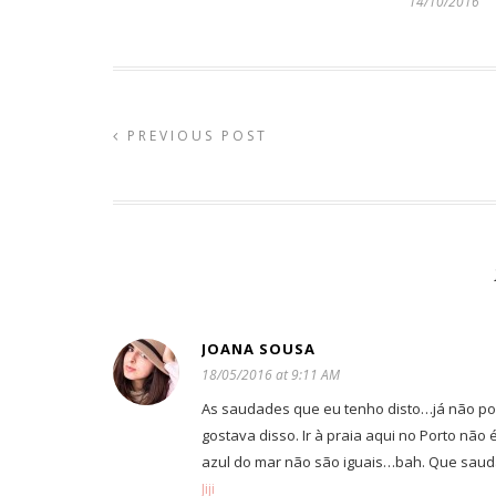
14/10/2016
PREVIOUS POST
JOANA SOUSA
18/05/2016 at 9:11 AM
As saudades que eu tenho disto…já não pon
gostava disso. Ir à praia aqui no Porto não
azul do mar não são iguais…bah. Que saud
Jiji