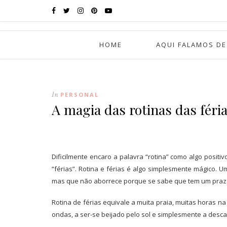
HOME
AQUI FALAMOS DE
In
PERSONAL
A magia das rotinas das féri
Dificilmente encaro a palavra “rotina” como algo positi
“férias”. Rotina e férias é algo simplesmente mágico. U
mas que não aborrece porque se sabe que tem um prazo
Rotina de férias equivale a muita praia, muitas horas na
ondas, a ser-se beijado pelo sol e simplesmente a
descan