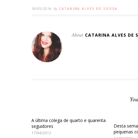
18/05/2016
By
CATARINA ALVES DE SOUSA
About
CATARINA ALVES DE 
You
A última colega de quarto e quarenta
Desta seman
seguidores
pequenas c
17/04/2012