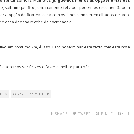
? Tentar ser feliz. Mulheres:
julguemos menos as opções umas das
rte, saibam que fico genuinamente feliz por podermos escolher. Sabem
 a opção de ficar em casa com os filhos sem serem olhados de lado.
e essa decisão recebe da sociedade?
vo em comum? Sim, é isso. Escolho terminar este texto com esta nota
ó queremos ser felizes e fazer o melhor para nós.
GUES
O PAPEL DA MULHER
SHARE
TWEET
PIN IT
+1