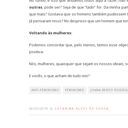
No fundo, é isso que andamos todos aqui a fazer, não é
outras
, pode ser? Seja de que “lado” for. Da minha pa
que mais? Gostava que os homens também pudessem ter
Já pensaram nisso? No desprezo que um homem que tom
Voltando às mulheres:
Podemos concordar que, pelo menos, temos esse objecti
positiva:
Nós, mulheres, quaisquer que sejam os nossos ideais, s
E vocês, o que acham de tudo isto?
ANTI-FEMINISMO
FEMINISMO
JOANA BENTO RODRI
06/03/2019
By
CATARINA ALVES DE SOUSA