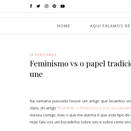
HOME
AQUI FALAMOS DE
In
PERSONAL
Feminismo vs o papel tradici
une
Na semana passada houve um artigo que levantou ondas
claro, do artigo “
A Mulher, o feminismo e a lei da parida
mexeu comigo, mas o que me alarma é que este tipo de op
Hoje falo-vos um bocadinho sobre isto e sobre como en