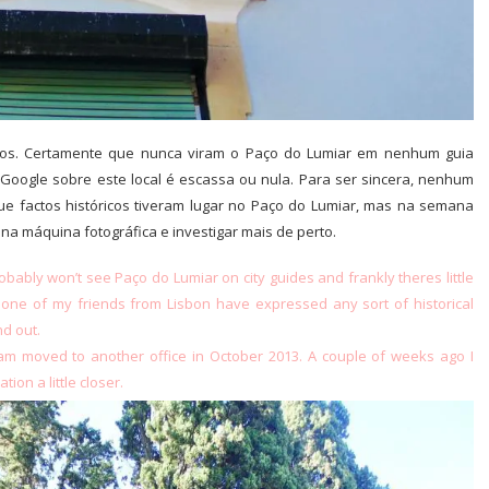
osos. Certamente que nunca viram o Paço do Lumiar em nenhum guia
 Google sobre este local é escassa ou nula. Para ser sincera, nenhum
 factos históricos tiveram lugar no Paço do Lumiar, mas na semana
na máquina fotográfica e investigar mais de perto.
obably won’t see Paço do Lumiar on city guides and frankly theres little
 none of my friends from Lisbon have expressed any sort of historical
nd out.
m moved to another office in October 2013. A couple of weeks ago I
ion a little closer.