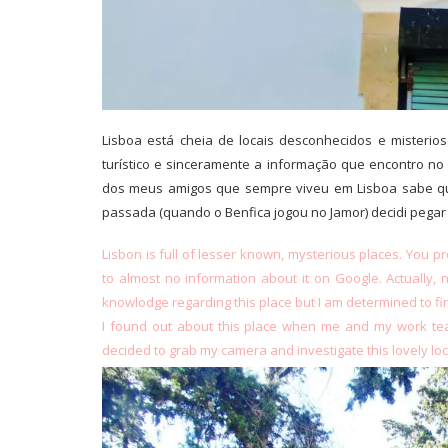
Lisboa está cheia de locais desconhecidos e misteri
turístico e sinceramente a informação que encontro no
dos meus amigos que sempre viveu em Lisboa sabe que
passada (quando o Benfica jogou no Jamor) decidi pegar 
Lisbon is full of lesser known, mysterious places. You pr
to almost no information about it on Google. Actually,
knowlodge regarding this place but I am determined to fi
I found out about this place when me and my work tea
decided to grab my camera and investigate this lovely locat