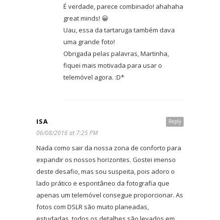
É verdade, parece combinado! ahahaha
great minds! 😀
Uau, essa da tartaruga também dava
uma grande foto!
Obrigada pelas palavras, Martinha,
fiquei mais motivada para usar o
telemóvel agora. :D*
ISA
Reply
06/08/2016 at 7:25 PM
Nada como sair da nossa zona de conforto para
expandir os nossos horizontes. Gostei imenso
deste desafio, mas sou suspeita, pois adoro o
lado prático e espontâneo da fotografia que
apenas um telemóvel consegue proporcionar. As
fotos com DSLR são muito planeadas,
estudadas, todos os detalhes são levados em