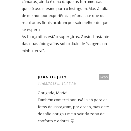
câmaras, ainda é uma daquelas ferramentas
que só uso mesmo para o Instagram. Mas à falta
de melhor, por experiência própria, até que os
resultados finais acabam por sair melhor do que
se espera.
As fotografias estão super giras. Gostei bastante
das duas fotografias sob o título de “viagens na
minha terra”.
JOAN OF JULY
Reply
11/08/2016 at 12:27 PM
Obrigada, Maria!
Também comecei por usá-lo só para as
fotos do Instagram, por acaso, mas este
desafio obrigou-me a sair da zona de
conforto e adorei. 😀