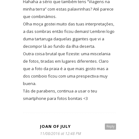
Hahaha a sério que também tens “Viagens na
minha terra” com estas palavrinhas? Até parece
que combinámos.
Olha moça gostei muito das tuas interpretações,
a das sombras então ficou demais! Lembrei logo
duma tartaruga daquelas gigantes que vi a
decompor lá ao fundo da ilha deserta.
Outra coisa brutal que fizeste: uma miscelania
de fotos, tiradas em lugares diferentes. Claro
que a foto da praia é a que mais gosto mas a
dos comboio ficou com uma prespectiva muy
buena.
Tás de parabens, continua a usar o teu
smartphone para fotos bonitas <3
JOAN OF JULY
Reply
11/08/2016 at 12:48 PM