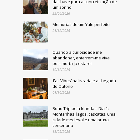
da chave para a concretização de
um sonho
23/04/2026
Memórias de um Yule perfeito
21/12/2025
Quando a curiosidade me
abandonar, enterrem-me viva,
pois morta já estarei
10/12/2025
‘Fall Vibes’ na livraria e a chegada
do Outono
01/10/2025
Road Trip pela Irlanda – Dia 1:
Montanhas, lagos, cascatas, uma
cidade medieval e uma bruxa
centenária
18/09/2025