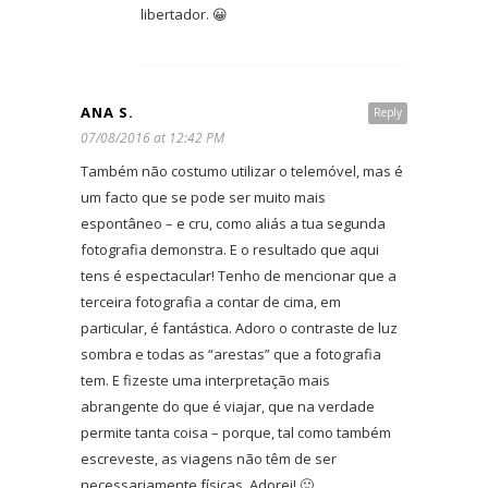
libertador. 😀
ANA S.
Reply
07/08/2016 at 12:42 PM
Também não costumo utilizar o telemóvel, mas é
um facto que se pode ser muito mais
espontâneo – e cru, como aliás a tua segunda
fotografia demonstra. E o resultado que aqui
tens é espectacular! Tenho de mencionar que a
terceira fotografia a contar de cima, em
particular, é fantástica. Adoro o contraste de luz
sombra e todas as “arestas” que a fotografia
tem. E fizeste uma interpretação mais
abrangente do que é viajar, que na verdade
permite tanta coisa – porque, tal como também
escreveste, as viagens não têm de ser
necessariamente físicas. Adorei! 🙂