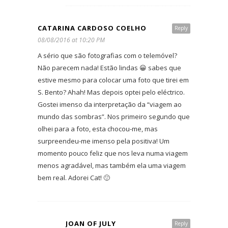
CATARINA CARDOSO COELHO
Reply
08/08/2016 at 10:20 PM
A sério que são fotografias com o telemóvel?
Não parecem nada! Estão lindas 😀 sabes que
estive mesmo para colocar uma foto que tirei em
S. Bento? Ahah! Mas depois optei pelo eléctrico.
Gostei imenso da interpretação da “viagem ao
mundo das sombras”. Nos primeiro segundo que
olhei para a foto, esta chocou-me, mas
surpreendeu-me imenso pela positiva! Um
momento pouco feliz que nos leva numa viagem
menos agradável, mas também ela uma viagem
bem real. Adorei Cat! 🙂
JOAN OF JULY
Reply