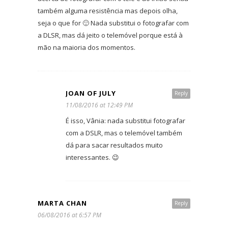
também alguma resistência mas depois olha,
seja o que for 🙂 Nada substitui o fotografar com
a DLSR, mas dá jeito o telemóvel porque está à
mão na maioria dos momentos.
JOAN OF JULY
Reply
11/08/2016 at 12:49 PM
É isso, Vânia: nada substitui fotografar
com a DSLR, mas o telemóvel também
dá para sacar resultados muito
interessantes. 😉
MARTA CHAN
Reply
06/08/2016 at 6:57 PM