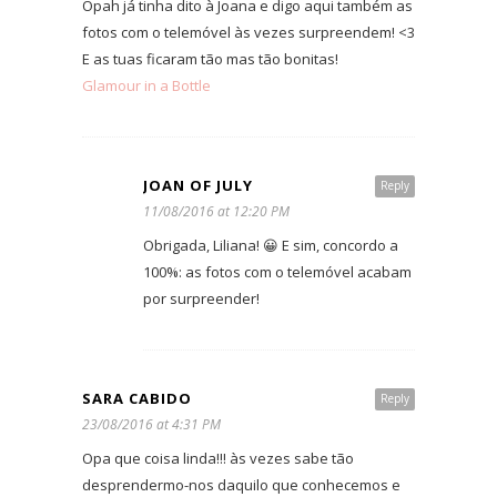
Opah já tinha dito à Joana e digo aqui também as
fotos com o telemóvel às vezes surpreendem! <3
E as tuas ficaram tão mas tão bonitas!
Glamour in a Bottle
JOAN OF JULY
Reply
11/08/2016 at 12:20 PM
Obrigada, Liliana! 😀 E sim, concordo a
100%: as fotos com o telemóvel acabam
por surpreender!
SARA CABIDO
Reply
23/08/2016 at 4:31 PM
Opa que coisa linda!!! às vezes sabe tão
desprendermo-nos daquilo que conhecemos e