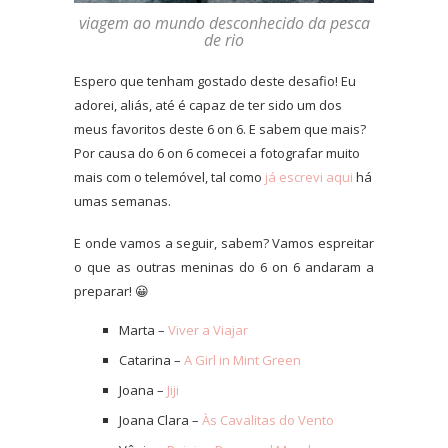
viagem ao mundo desconhecido da pesca
de rio
Espero que tenham gostado deste desafio! Eu
adorei, aliás, até é capaz de ter sido um dos
meus favoritos deste 6 on 6. E sabem que mais?
Por causa do 6 on 6 comecei a fotografar muito
mais com o telemóvel, tal como
já escrevi aqui
há
umas semanas.
E onde vamos a seguir, sabem? Vamos espreitar
o que as outras meninas do 6 on 6 andaram a
preparar! 😀
Marta –
Viver a Viajar
Catarina –
A Girl in Mint Green
Joana –
Jiji
Joana Clara –
Às Cavalitas do Vento