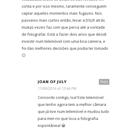
conta e por isso mesmo, raramente conseguem
captar aqueles momentos mais fugazes. Nos
passeios mais curtos então, levar a DSLR atrás
muitas vezes faz com que perca até a vontade
de fotografar. Está a fazer dois anos que decidi
investir num telemóvel com uma boa camera, e
foi das melhores decisões que podia ter tomado
🙂
JOAN OF JULY
Reply
11/08/2016 at 12:44 PM
Concordo contigo, Isa! Este telemóvel
que tenho agora tem a melhor câmara
que já tive num telemóvel e mudou tudo
para mim no que toca a fotografia
espontânea! 😀