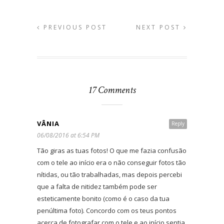
PREVIOUS POST
NEXT POST
17 Comments
VÂNIA
Reply
06/08/2016 at 6:54 PM
Tão giras as tuas fotos! O que me fazia confusão
com o tele ao início era o não conseguir fotos tão
nítidas, ou tão trabalhadas, mas depois percebi
que a falta de nitidez também pode ser
esteticamente bonito (como é o caso da tua
penúltima foto). Concordo com os teus pontos
acerca de fotografar com o tele e ao início sentia