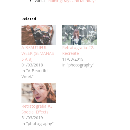
Vânia –
Raining Days and Mondays
Related
A BEAUTIFUL
Retratografia #2:
WEEK (SEMANAS
Recreate
5 A 8)
11/03/2019
01/03/2018
In "photography"
In "A Beautiful
Week"
Retratografia #3:
Special Effects
31/03/2019
In "photography"