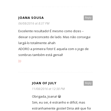
JOANA SOUSA
Reply
06/08/2016 at 8:37 PM
Excelente resultado! É mesmo como dizes –
deixar o preconceito de lado. Mas não consegui
largá-lo totalmente ahah
ADORO a primeira foto! E aquela com o jogo de
sombras também está genial!
Jiji
JOAN OF JULY
Reply
11/08/2016 at 12:38 PM
Obrigada, Joana! 😀
Sim, eu sei, é estranho e difícil, mas
estranhamente gostei! Diria até que foi