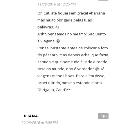
11/08/2016 at 12:25 PM
Oh Cat, até fiquei sem graça! Ahahaha
mas muito obrigada pelas tuas
palavras. <3
Ahhh pensámos no mesmo: São Bento
+ Viagens! 😀
Pensei bastante antes de colocar a foto
do pássaro, mas depois achei que fazia
sentido e que nem tudo é lindo e cor de
rosa no mundo, não é verdade? 🙂 Há
viagens menos boas. Para além disso,
achei-o lindo, mesmo estando morto.
Obrigada, Cat! :D**
LILIANA
Reply
09/08/2016 at 4:00 PM