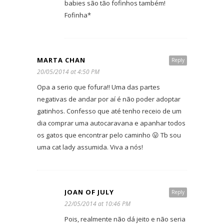
babies são tão fofinhos também!
Fofinha*
MARTA CHAN
Reply
20/05/2014 at 4:50 PM
Opa a serio que fofura!! Uma das partes
negativas de andar por aí é não poder adoptar
gatinhos. Confesso que até tenho receio de um
dia comprar uma autocaravana e apanhar todos
os gatos que encontrar pelo caminho 😛 Tb sou
uma cat lady assumida. Viva a nós!
JOAN OF JULY
Reply
22/05/2014 at 10:46 PM
Pois, realmente não dá jeito e não seria