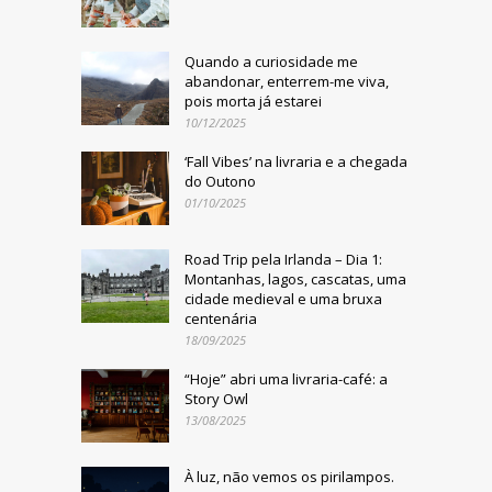
Quando a curiosidade me
abandonar, enterrem-me viva,
pois morta já estarei
10/12/2025
‘Fall Vibes’ na livraria e a chegada
do Outono
01/10/2025
Road Trip pela Irlanda – Dia 1:
Montanhas, lagos, cascatas, uma
cidade medieval e uma bruxa
centenária
18/09/2025
“Hoje” abri uma livraria-café: a
Story Owl
13/08/2025
À luz, não vemos os pirilampos.