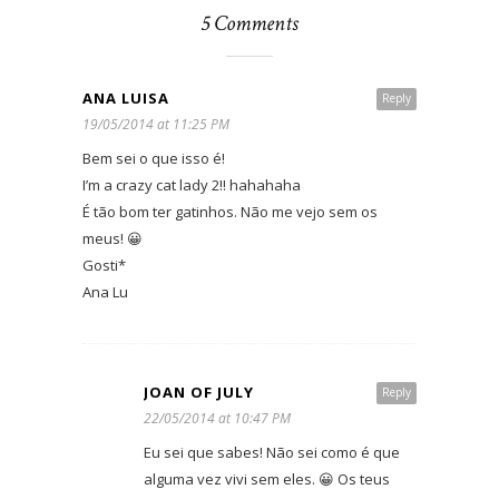
5 Comments
ANA LUISA
Reply
19/05/2014 at 11:25 PM
Bem sei o que isso é!
I’m a crazy cat lady 2!! hahahaha
É tão bom ter gatinhos. Não me vejo sem os
meus! 😀
Gosti*
Ana Lu
JOAN OF JULY
Reply
22/05/2014 at 10:47 PM
Eu sei que sabes! Não sei como é que
alguma vez vivi sem eles. 😀 Os teus