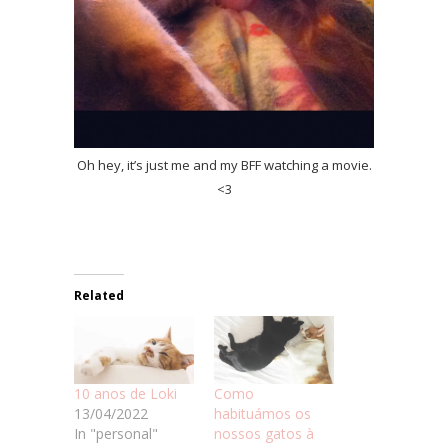
Oh hey, it’s just me and my BFF watching a movie.
<3
Related
10 anos de Loki
Como
13/04/2022
habituámos os
In "personal"
nossos gatos à