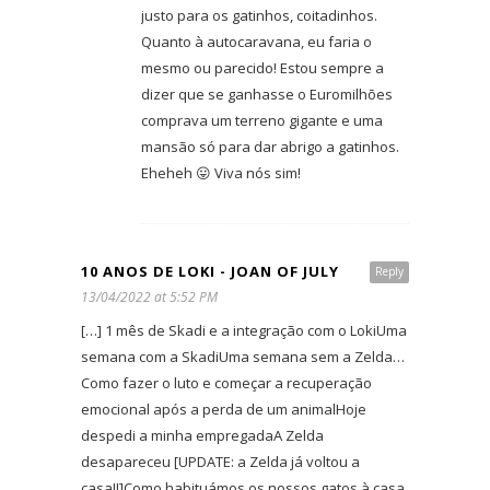
justo para os gatinhos, coitadinhos.
Quanto à autocaravana, eu faria o
mesmo ou parecido! Estou sempre a
dizer que se ganhasse o Euromilhões
comprava um terreno gigante e uma
mansão só para dar abrigo a gatinhos.
Eheheh 😛 Viva nós sim!
10 ANOS DE LOKI - JOAN OF JULY
Reply
13/04/2022 at 5:52 PM
[…] 1 mês de Skadi e a integração com o LokiUma
semana com a SkadiUma semana sem a Zelda…
Como fazer o luto e começar a recuperação
emocional após a perda de um animalHoje
despedi a minha empregadaA Zelda
desapareceu [UPDATE: a Zelda já voltou a
casa!!]Como habituámos os nossos gatos à casa