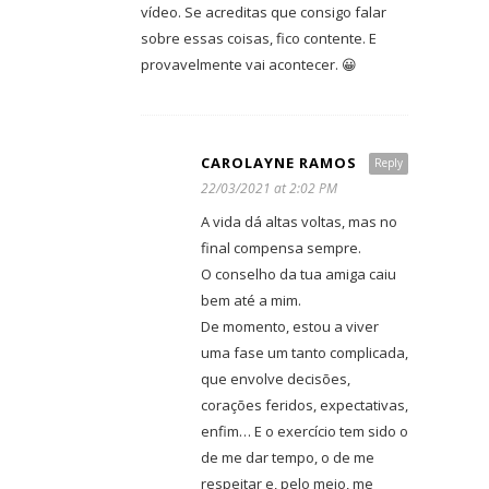
vídeo. Se acreditas que consigo falar
sobre essas coisas, fico contente. E
provavelmente vai acontecer. 😀
CAROLAYNE RAMOS
Reply
22/03/2021 at 2:02 PM
A vida dá altas voltas, mas no
final compensa sempre.
O conselho da tua amiga caiu
bem até a mim.
De momento, estou a viver
uma fase um tanto complicada,
que envolve decisões,
corações feridos, expectativas,
enfim… E o exercício tem sido o
de me dar tempo, o de me
respeitar e, pelo meio, me