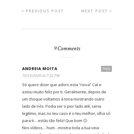
PREVIOUS POST
NEXT POST
9 Comments
ANDREIA MOITA
Reply
10/12/2020 at 7:32 PM
Só quero dizer que adoro esta “nova” Cat e
estou muito feliz por ti. Geralmente, depois de
um choque voltamos à tona mostrando outro
lado de nós. Podia ser o pior lado até, seria
legitimo, mas no teu caso é o teu melhor, olha só
para ti… estás tão feliz! Que bom 🙂
Nos vídeos… hum…mostra toda a tua veia