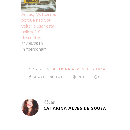
Adeus, MyTaxi (ou
porque não vou
voltar a usar esta
aplicação) +
descontos
11/08/2016
In "personal"
08/12/2020
By
CATARINA ALVES DE SOUSA
SHARE
TWEET
PIN IT
+1
About
CATARINA ALVES DE SOUSA