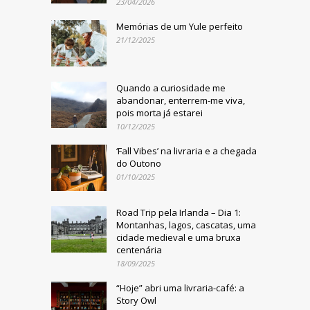
23/04/2026
Memórias de um Yule perfeito
21/12/2025
Quando a curiosidade me
abandonar, enterrem-me viva,
pois morta já estarei
10/12/2025
‘Fall Vibes’ na livraria e a chegada
do Outono
01/10/2025
Road Trip pela Irlanda – Dia 1:
Montanhas, lagos, cascatas, uma
cidade medieval e uma bruxa
centenária
18/09/2025
“Hoje” abri uma livraria-café: a
Story Owl