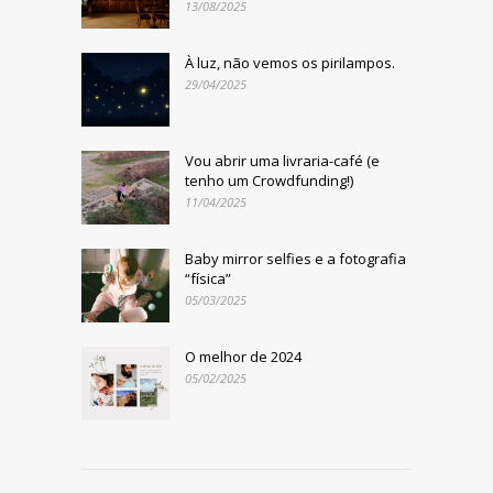
13/08/2025
À luz, não vemos os pirilampos.
29/04/2025
Vou abrir uma livraria-café (e
tenho um Crowdfunding!)
11/04/2025
Baby mirror selfies e a fotografia
“física”
05/03/2025
O melhor de 2024
05/02/2025