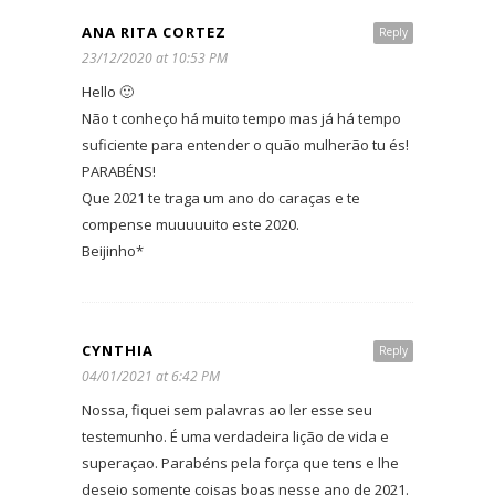
ANA RITA CORTEZ
Reply
23/12/2020 at 10:53 PM
Hello 🙂
Não t conheço há muito tempo mas já há tempo
suficiente para entender o quão mulherão tu és!
PARABÉNS!
Que 2021 te traga um ano do caraças e te
compense muuuuuito este 2020.
Beijinho*
CYNTHIA
Reply
04/01/2021 at 6:42 PM
Nossa, fiquei sem palavras ao ler esse seu
testemunho. É uma verdadeira lição de vida e
superaçao. Parabéns pela força que tens e lhe
desejo somente coisas boas nesse ano de 2021.