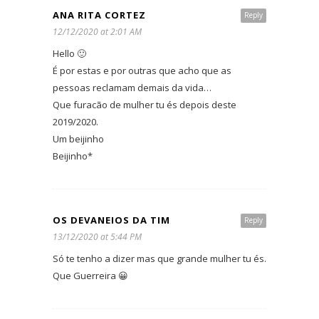
ANA RITA CORTEZ
Reply
12/12/2020 at 2:01 AM
Hello 🙂
É por estas e por outras que acho que as
pessoas reclamam demais da vida…
Que furacão de mulher tu és depois deste
2019/2020.
Um beijinho
Beijinho*
OS DEVANEIOS DA TIM
Reply
13/12/2020 at 5:44 PM
Só te tenho a dizer mas que grande mulher tu és.
Que Guerreira 😀