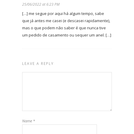
25/06/2022 at 6:23 PM
[…] me segue por aqui há algum tempo, sabe
que já antes me casei (e descasei rapidamente),
mas o que podem não saber é que nunca tive
um pedido de casamento ou sequer um anel. […]
LEAVE A REPLY
Name
*