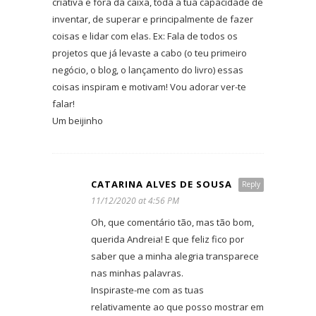
criativa e fora da caixa, toda a tua capacidade de
inventar, de superar e principalmente de fazer
coisas e lidar com elas. Ex: Fala de todos os
projetos que já levaste a cabo (o teu primeiro
negócio, o blog, o lançamento do livro) essas
coisas inspiram e motivam! Vou adorar ver-te
falar!
Um beijinho
CATARINA ALVES DE SOUSA
Reply
11/12/2020 at 4:56 PM
Oh, que comentário tão, mas tão bom,
querida Andreia! E que feliz fico por
saber que a minha alegria transparece
nas minhas palavras.
Inspiraste-me com as tuas
relativamente ao que posso mostrar em