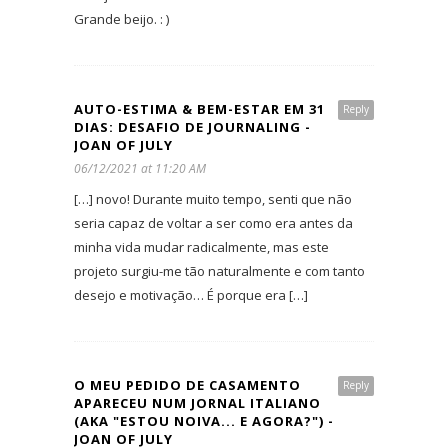
Grande beijo. : )
AUTO-ESTIMA & BEM-ESTAR EM 31
Reply
DIAS: DESAFIO DE JOURNALING -
JOAN OF JULY
06/12/2021 at 11:20 AM
[…] novo! Durante muito tempo, senti que não
seria capaz de voltar a ser como era antes da
minha vida mudar radicalmente, mas este
projeto surgiu-me tão naturalmente e com tanto
desejo e motivação… É porque era […]
O MEU PEDIDO DE CASAMENTO
Reply
APARECEU NUM JORNAL ITALIANO
(AKA "ESTOU NOIVA... E AGORA?") -
JOAN OF JULY