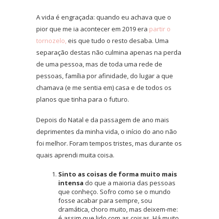
A vida é engraçada: quando eu achava que o
pior que me ia acontecer em 2019 era
partir o
tornozelo,
eis que tudo o resto desaba. Uma
separação destas não culmina apenas na perda
de uma pessoa, mas de toda uma rede de
pessoas, família por afinidade, do lugar a que
chamava (e me sentia em) casa e de todos os
planos que tinha para o futuro.
Depois do Natal e da passagem de ano mais
deprimentes da minha vida, o início do ano não
foi melhor. Foram tempos tristes, mas durante os
quais aprendi muita coisa.
Sinto as coisas de forma muito mais
intensa
do que a maioria das pessoas
que conheço. Sofro como se o mundo
fosse acabar para sempre, sou
dramática, choro muito, mas deixem-me:
é assim que lido com as coisas. Há muito