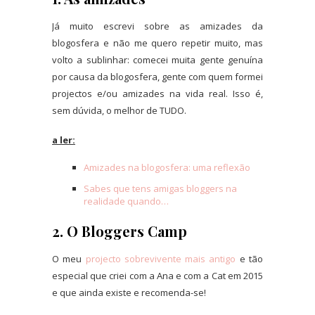
Já muito escrevi sobre as amizades da
blogosfera e não me quero repetir muito, mas
volto a sublinhar: comecei muita gente genuína
por causa da blogosfera, gente com quem formei
projectos e/ou amizades na vida real. Isso é,
sem dúvida, o melhor de TUDO.
a ler:
Amizades na blogosfera: uma reflexão
Sabes que tens amigas bloggers na
realidade quando…
2. O Bloggers Camp
O meu
projecto sobrevivente mais antigo
e tão
especial que criei com a Ana e com a Cat em 2015
e que ainda existe e recomenda-se!