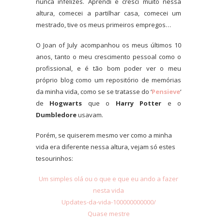
nunca infelizes. Aprendi e cresci muito nessa
altura, comecei a partilhar casa, comecei um
mestrado, tive os meus primeiros empregos…
O Joan of July acompanhou os meus últimos 10
anos, tanto o meu crescimento pessoal como o
profissional, e é tão bom poder ver o meu
próprio blog como um repositório de memórias
da minha vida, como se se tratasse do ‘
Pensieve
‘
de
Hogwarts
que o
Harry Potter
e o
Dumbledore
usavam.
Porém, se quiserem mesmo ver como a minha
vida era diferente nessa altura, vejam só estes
tesourinhos:
Um simples olá ou o que e que eu ando a fazer
nesta vida
Updates-da-vida-100000000000/
Quase mestre