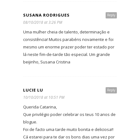
SUSANA RODRIGUES
Reply
08/10/2018 at 3:26 PM
Uma mulher cheia de talento, determinação e
consistência! Muitos parabéns novamente e foi
mesmo um enorme prazer poder ter estado por
lá neste fim-de-tarde tão especial. Um grande
beijinho, Susana Cristina
LUCIE LU
Reply
10/10/2018 at 10:51 PM
Querida Catarina,
Que privilégio poder celebrar os teus 10 anos de
blogue.
Foi de facto uma tarde muito bonita e deliciosa!!
Cá estarei para te dar os bons dias uma vez por