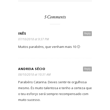
5 Comments
INÊS
Reply
07/10/2018 at 9:37 PM
Muitos parabéns, que venham mais 10 🙂
ANDREIA SÉCIO
Reply
08/10/2018 at 10:31 AM
Parabéns Catarina. Deves sentir-te orgulhosa
mesmo. És muito talentosa e tenho a certeza que
o teu esforço será sempre recompensado com
muito sucesso.