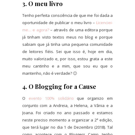
3. O meu livro
Tenho perfeita consciência de que me foi dada a
oportunidade de publicar o meu livro –
Licenciei-
me… e agora?
– através de uma editora porque
já tinham visto textos meus no blog e porque
sabiam que já tinha uma pequena comunidade
de leitores fiéis. Sei que isso é, hoje em dia,
muito valorizado e, por isso, estou grata a este
meu cantinho e a mim, que sou eu que o
mantenho, não é verdade? 🙂
4. O Blogging for a Cause
O
evento 100% solidário
que organizo em
conjunto com a Andreia, a Helena, a Vânia e a
Joana. Foi criado no ano passado e estamos
neste preciso momento a organizar a 2ª edição,
que terá lugar no dia 1 de Dezembro (2018). Tal
como acontece com o Bloggers Camp, tenho