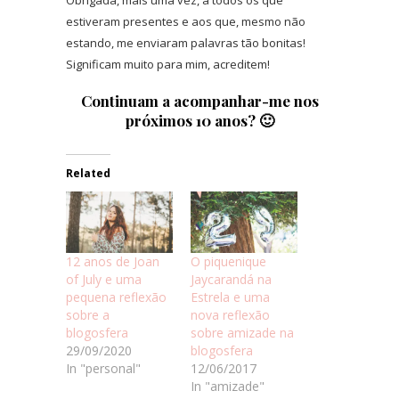
Obrigada, mais uma vez, a todos os que
estiveram presentes e aos que, mesmo não
estando, me enviaram palavras tão bonitas!
Significam muito para mim, acreditem!
Continuam a acompanhar-me nos
próximos 10 anos? 🙂
Related
12 anos de Joan
O piquenique
of July e uma
Jaycarandá na
pequena reflexão
Estrela e uma
sobre a
nova reflexão
blogosfera
sobre amizade na
29/09/2020
blogosfera
In "personal"
12/06/2017
In "amizade"