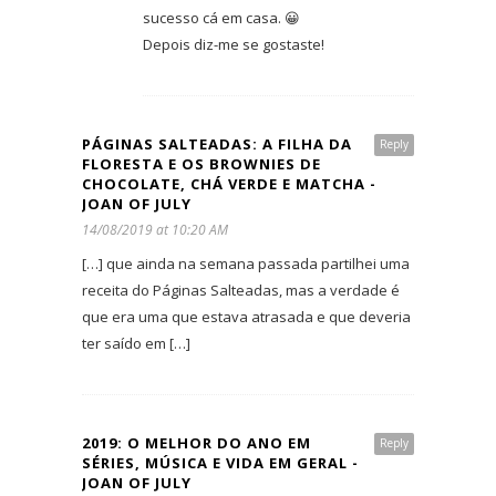
sucesso cá em casa. 😀
Depois diz-me se gostaste!
PÁGINAS SALTEADAS: A FILHA DA
Reply
FLORESTA E OS BROWNIES DE
CHOCOLATE, CHÁ VERDE E MATCHA -
JOAN OF JULY
14/08/2019 at 10:20 AM
[…] que ainda na semana passada partilhei uma
receita do Páginas Salteadas, mas a verdade é
que era uma que estava atrasada e que deveria
ter saído em […]
2019: O MELHOR DO ANO EM
Reply
SÉRIES, MÚSICA E VIDA EM GERAL -
JOAN OF JULY