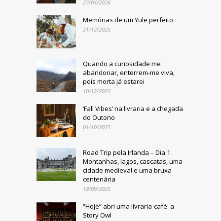
23/04/2026
Memórias de um Yule perfeito
21/12/2025
Quando a curiosidade me
abandonar, enterrem-me viva,
pois morta já estarei
10/12/2025
‘Fall Vibes’ na livraria e a chegada
do Outono
01/10/2025
Road Trip pela Irlanda – Dia 1:
Montanhas, lagos, cascatas, uma
cidade medieval e uma bruxa
centenária
18/09/2025
“Hoje” abri uma livraria-café: a
Story Owl